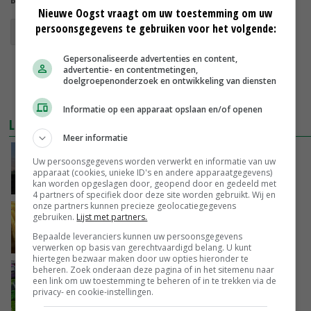
Nieuwe Oogst vraagt om uw toestemming om uw
persoonsgegevens te gebruiken voor het volgende:
export
brexit
Gepersonaliseerde advertenties en content,
advertentie- en contentmetingen,
doelgroepenonderzoek en ontwikkeling van diensten
Informatie op een apparaat opslaan en/of openen
LEES OOK
Meer informatie
Verenigd Koninkrijk goed voor 10 procent
Uw persoonsgegevens worden verwerkt en informatie van uw
landbouwexport
apparaat (cookies, unieke ID's en andere apparaatgegevens)
kan worden opgeslagen door, geopend door en gedeeld met
07-03-2017
4 partners of specifiek door deze site worden gebruikt. Wij en
onze partners kunnen precieze geolocatiegegevens
Zuivel nog struikelblok voor handelsakkoord
gebruiken.
Lijst met partners.
met Japan
Bepaalde leveranciers kunnen uw persoonsgegevens
04-03-2017
verwerken op basis van gerechtvaardigd belang. U kunt
hiertegen bezwaar maken door uw opties hieronder te
beheren. Zoek onderaan deze pagina of in het sitemenu naar
Vooral Nederlandse bloemen bij Engelse en
een link om uw toestemming te beheren of in te trekken via de
Franse bloemist
privacy- en cookie-instellingen.
01-03-2017