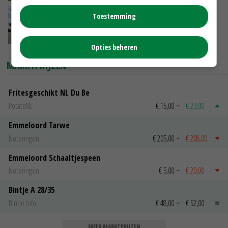
Nederland versterkt landbouwraden
Toestemming
wereldwijd
25-02-2017
Opties beheren
MARKTPRIJZEN
Fritesgeschikt NL Du Be
PotatoNL
€ 15,00
~
€ 23,00
Emmeloord Tarwe
Noteringen
€ 205,00
~
€ 208,00
Emmeloord Schaaltjespeen
Noteringen
€ 5,00
~
€ 20,00
Bintje A 28/35
Bintje Info
€ 48,00
~
€ 52,00
MEER MARKTPRIJZEN