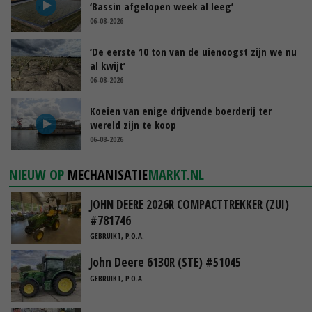
‘Bassin afgelopen week al leeg’
06-08-2026
‘De eerste 10 ton van de uienoogst zijn we nu
al kwijt’
06-08-2026
Koeien van enige drijvende boerderij ter
wereld zijn te koop
06-08-2026
NIEUW OP
MECHANISATIE
MARKT.NL
JOHN DEERE 2026R COMPACTTREKKER (ZUI)
#781746
GEBRUIKT, P.O.A.
John Deere 6130R (STE) #51045
GEBRUIKT, P.O.A.