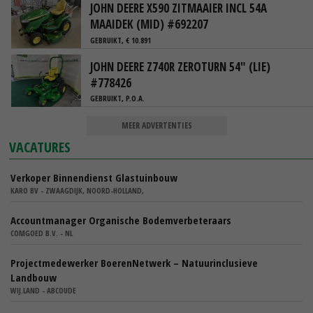
JOHN DEERE X590 ZITMAAIER INCL 54A
MAAIDEK (MID) #692207
GEBRUIKT, € 10.891
JOHN DEERE Z740R ZEROTURN 54" (LIE)
#778426
GEBRUIKT, P.O.A.
MEER ADVERTENTIES
VACATURES
Verkoper Binnendienst Glastuinbouw
KARO BV - ZWAAGDIJK, NOORD-HOLLAND,
Accountmanager Organische Bodemverbeteraars
COMGOED B.V. - NL
Projectmedewerker BoerenNetwerk – Natuurinclusieve
Landbouw
WIJ.LAND - ABCOUDE