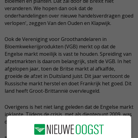
bloemen en planten. Dat zal door de Brexit niet
veranderen. We hopen dan ook dat de
onderhandelingen over nieuwe handelsverdragen goed
verlopen', zeggen Van den Ouden en Klapwijk.
Ook de Vereniging voor Groothandelaren in
Bloemkwekerijprodukten (VGB) merkt op dat de
Engelse markt moeilijk is vast te houden. Spreiding van
afzetmarkten is daarom belangrijk, stelt de VGB. In het
afgelopen jaar, toen de Britse markt al afkalfde,
groeide de afzet in Duitsland juist. Dit jaar vertoont de
Russische markt herstel en doet Frankrijk het goed. Dit
land heeft Groot-Brittannië overvleugeld.
Overigens is het niet lang geleden dat de Engelse markt
inklapte. Tijdens de crisis, met als dieptepunt 2009, was
de krimp bijna 30 procent.
Bekijk meer over: