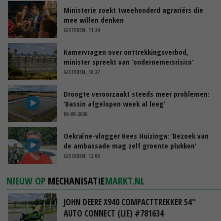
Ministerie zoekt tweehonderd agrariërs die
mee willen denken
GISTEREN, 11:34
Kamervragen over onttrekkingsverbod,
minister spreekt van ‘ondernemersrisico’
GISTEREN, 16:27
Droogte veroorzaakt steeds meer problemen:
‘Bassin afgelopen week al leeg’
06-08-2026
Oekraïne-vlogger Kees Huizinga: ‘Bezoek van
de ambassade mag zelf groente plukken’
GISTEREN, 12:00
NIEUW OP
MECHANISATIE
MARKT.NL
JOHN DEERE X940 COMPACTTREKKER 54"
AUTO CONNECT (LIE) #781634