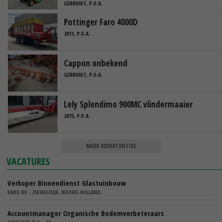
GEBRUIKT, P.O.A.
Pottinger Faro 4000D
2011, P.O.A.
Cappon onbekend
GEBRUIKT, P.O.A.
Lely Splendimo 900MC vlindermaaier
2015, P.O.A.
MEER ADVERTENTIES
VACATURES
Verkoper Binnendienst Glastuinbouw
KARO BV - ZWAAGDIJK, NOORD-HOLLAND,
Accountmanager Organische Bodemverbeteraars