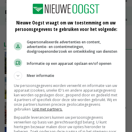
Zuivel weekprijzen
€ 134,00
€ 0,00
Boeren Gouda 12 kg
Boerenkaas
€ 6,05
€ 0,00
Nieuwe Oogst vraagt om uw toestemming om uw
persoonsgegevens te gebruiken voor het volgende:
MEER MARKTPRIJZEN
Gepersonaliseerde advertenties en content,
LAATSTE NIEUWS
advertentie- en contentmetingen,
doelgroepenonderzoek en ontwikkeling van diensten
Kamervragen over onttrekkingsverbod,
minister spreekt van ‘ondernemersrisico’
Informatie op een apparaat opslaan en/of openen
GISTEREN, 16:27
Meer informatie
‘Rendement van Krullvarkens komt van de
Uw persoonsgegevens worden verwerkt en informatie van uw
overkant’
apparaat (cookies, unieke ID's en andere apparaatgegevens)
GISTEREN, 15:30
kan worden opgeslagen door, geopend door en gedeeld met
4 partners of specifiek door deze site worden gebruikt. Wij en
onze partners kunnen precieze geolocatiegegevens
Oorlogen en El Niño stuwen voedselprijzen op
gebruiken.
Lijst met partners.
Bepaalde leveranciers kunnen uw persoonsgegevens
GISTEREN, 15:04
verwerken op basis van gerechtvaardigd belang. U kunt
hiertegen bezwaar maken door uw opties hieronder te
beheren. Zoek onderaan deze pagina of in het sitemenu naar