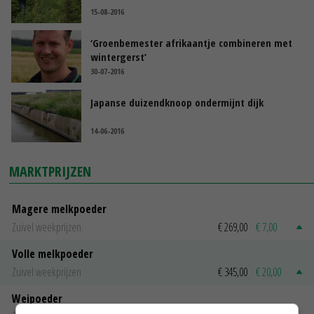
15-08-2016
‘Groenbemester afrikaantje combineren met
wintergerst’
30-07-2016
Japanse duizendknoop ondermijnt dijk
14-06-2016
MARKTPRIJZEN
Magere melkpoeder
Zuivel weekprijzen
€ 269,00
€ 7,00
Volle melkpoeder
Zuivel weekprijzen
€ 345,00
€ 20,00
Weipoeder