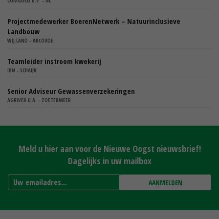
COMGOED B.V. - NL
Projectmedewerker BoerenNetwerk – Natuurinclusieve
Landbouw
WIJ.LAND - ABCOUDE
Teamleider instroom kwekerij
IBN - SCHAIJK
Senior Adviseur Gewassenverzekeringen
AGRIVER U.A. - ZOETERMEER
Meld u hier aan voor de Nieuwe Oogst nieuwsbrief!
Dagelijks in uw mailbox
AANMELDEN