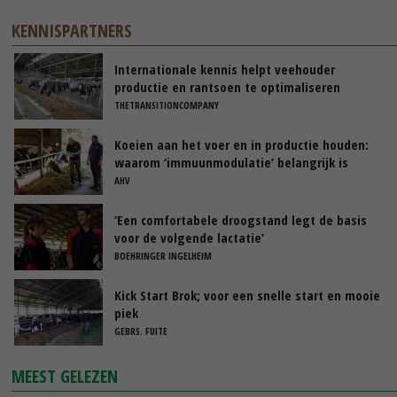
KENNISPARTNERS
Internationale kennis helpt veehouder
productie en rantsoen te optimaliseren
THETRANSITIONCOMPANY
Koeien aan het voer en in productie houden:
waarom ‘immuunmodulatie’ belangrijk is
tijdens de transitieperiode
AHV
‘Een comfortabele droogstand legt de basis
voor de volgende lactatie’
BOEHRINGER INGELHEIM
Kick Start Brok; voor een snelle start en mooie
piek
GEBRS. FUITE
MEEST GELEZEN