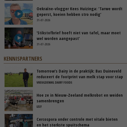
Oekraïne-vlogger Kees Huizinga: ‘Tarwe wordt
geperst, koeien hebben stro nodig’
31-07-2026
‘Stikstofbrief hoeft niet van tafel, maar moet
wel worden aangepast’
31-07-2026
KENNISPARTNERS
Tomorrow’s Dairy in de praktijk: Bas Duineveld
reduceert de footprint van melk stap voor stap
VREUGDENHIL DAIRY FOODS
Hoe ze in Nieuw-Zeeland melkrobot en weiden
samenbrengen
LELY
Cercospora onder controle met vitale bieten
en het sterkste spuitschema