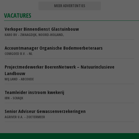
MEER ADVERTENTIES
VACATURES
Verkoper Binnendienst Glastuinbouw
KARO BV - ZWAAGDIJK, NOORD-HOLLAND,
Accountmanager Organische Bodemverbeteraars
COMGOED B.V. - NL
Projectmedewerker BoerenNetwerk – Natuurinclusieve
Landbouw
WIJ.LAND - ABCOUDE
Teamleider instroom kwekerij
IBN - SCHAIJK
Senior Adviseur Gewassenverzekeringen
AGRIVER U.A. - ZOETERMEER