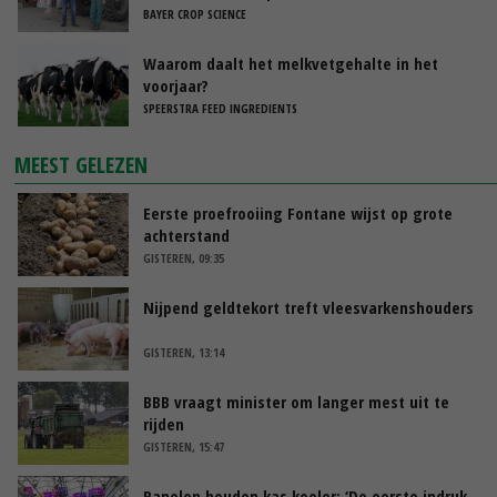
BAYER CROP SCIENCE
Waarom daalt het melkvetgehalte in het
voorjaar?
SPEERSTRA FEED INGREDIENTS
MEEST GELEZEN
Eerste proefrooiing Fontane wijst op grote
achterstand
GISTEREN, 09:35
Nijpend geldtekort treft vleesvarkenshouders
GISTEREN, 13:14
BBB vraagt minister om langer mest uit te
rijden
GISTEREN, 15:47
Panelen houden kas koeler: ‘De eerste indruk