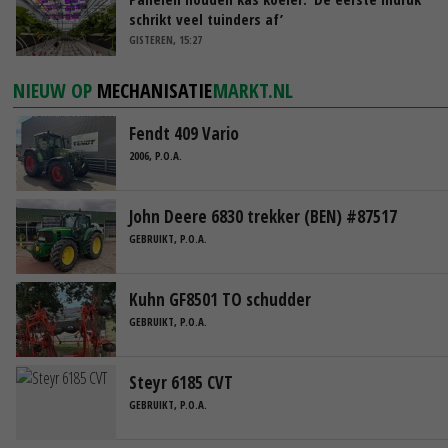
schrikt veel tuinders af’
GISTEREN, 15:27
NIEUW OP
MECHANISATIE
MARKT.NL
Fendt 409 Vario
2006, P.O.A.
John Deere 6830 trekker (BEN) #87517
GEBRUIKT, P.O.A.
Kuhn GF8501 TO schudder
GEBRUIKT, P.O.A.
Steyr 6185 CVT
GEBRUIKT, P.O.A.