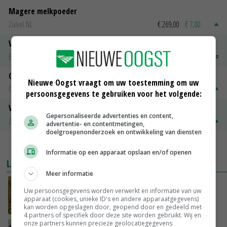
Magere melkpoeder
Zuivel NL
€ 269,00
€ 7,00
Vleeskuikens 2001-2600 gr
Barneveld
€ 1,09
~
€ 1,11
Gerst
Nieuwe Oogst vraagt om uw toestemming om uw
Groningen
€ 197,00
€ 2,00
persoonsgegevens te gebruiken voor het volgende:
Volle melkpoeder
Gepersonaliseerde advertenties en content,
Zuivel NL
€ 345,00
€ 20,00
advertentie- en contentmetingen,
doelgroepenonderzoek en ontwikkeling van diensten
MEER MARKTPRIJZEN
Informatie op een apparaat opslaan en/of openen
LAATSTE NIEUWS
Meer informatie
Droogte raakt alle sectoren, LTO waarschuwt
Uw persoonsgegevens worden verwerkt en informatie van uw
voor lege schappen
apparaat (cookies, unieke ID's en andere apparaatgegevens)
VANDAAG, 11:05
kan worden opgeslagen door, geopend door en gedeeld met
4 partners of specifiek door deze site worden gebruikt. Wij en
onze partners kunnen precieze geolocatiegegevens