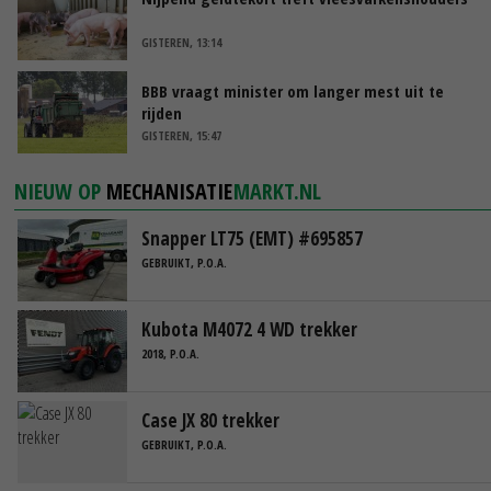
GISTEREN, 13:14
BBB vraagt minister om langer mest uit te
rijden
GISTEREN, 15:47
NIEUW OP
MECHANISATIE
MARKT.NL
Snapper LT75 (EMT) #695857
GEBRUIKT, P.O.A.
Kubota M4072 4 WD trekker
2018, P.O.A.
Case JX 80 trekker
GEBRUIKT, P.O.A.