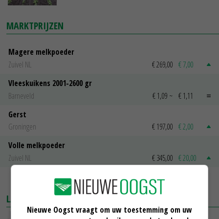
MARKTPRIJZEN
Magere melkpoeder
Zuivel NL
€ 269,00
€ 7,00
Vleeskuikens 2001-2600 gr
Barneveld
€ 1,09
~
€ 1,11
Gerst
Groningen
€ 197,00
€ 2,00
Volle melkpoeder
Zuivel NL
€ 345,00
€ 20,00
MEER MARKTPRIJZEN
LAATSTE NIEUWS
Nieuwe Oogst vraagt om uw toestemming om uw