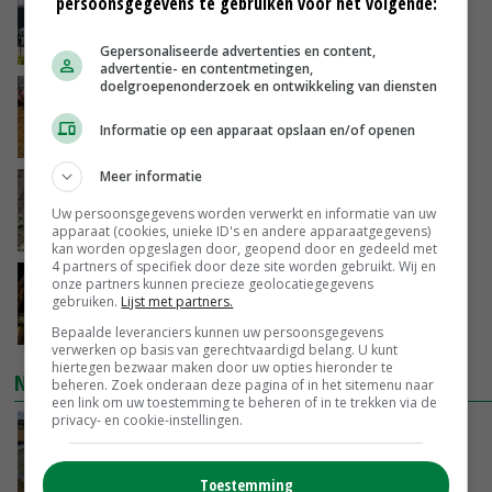
persoonsgegevens te gebruiken voor het volgende:
Gemiddelde Europese melkprijs daalt licht in
juni
VANDAAG, 17:04
Gepersonaliseerde advertenties en content,
advertentie- en contentmetingen,
doelgroepenonderzoek en ontwikkeling van diensten
Frans onderzoekcentrum bestrijkt hele
varkensvleesketen
Informatie op een apparaat opslaan en/of openen
VANDAAG, 15:29
Meer informatie
Emmeloord noteert eerste zaaiuien op
maximaal 20 euro
Uw persoonsgegevens worden verwerkt en informatie van uw
apparaat (cookies, unieke ID's en andere apparaatgegevens)
VANDAAG, 14:59
kan worden opgeslagen door, geopend door en gedeeld met
4 partners of specifiek door deze site worden gebruikt. Wij en
Spontane boerenacties in Twente en
onze partners kunnen precieze geolocatiegegevens
gebruiken.
Lijst met partners.
Apeldoorn zetten de trend
VANDAAG, 14:48
Bepaalde leveranciers kunnen uw persoonsgegevens
verwerken op basis van gerechtvaardigd belang. U kunt
hiertegen bezwaar maken door uw opties hieronder te
NIEUWSTE VIDEO'S
beheren. Zoek onderaan deze pagina of in het sitemenu naar
een link om uw toestemming te beheren of in te trekken via de
privacy- en cookie-instellingen.
Droogte veroorzaakt steeds meer problemen:
‘Bassin afgelopen week al leeg’
VANDAAG, 14:06
Toestemming