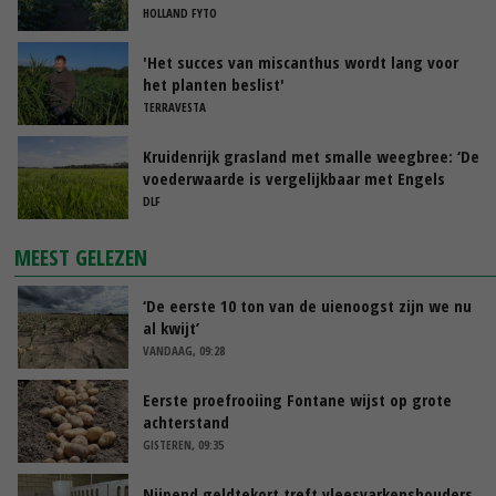
HOLLAND FYTO
'Het succes van miscanthus wordt lang voor
het planten beslist'
TERRAVESTA
Kruidenrijk grasland met smalle weegbree: ‘De
voederwaarde is vergelijkbaar met Engels
raaigras’
DLF
MEEST GELEZEN
‘De eerste 10 ton van de uienoogst zijn we nu
al kwijt’
VANDAAG, 09:28
Eerste proefrooiing Fontane wijst op grote
achterstand
GISTEREN, 09:35
Nijpend geldtekort treft vleesvarkenshouders