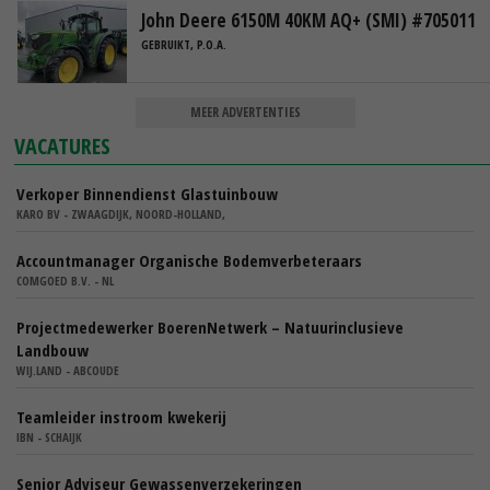
John Deere 6150M 40KM AQ+ (SMI) #705011
GEBRUIKT, P.O.A.
MEER ADVERTENTIES
VACATURES
Verkoper Binnendienst Glastuinbouw
KARO BV - ZWAAGDIJK, NOORD-HOLLAND,
Accountmanager Organische Bodemverbeteraars
COMGOED B.V. - NL
Projectmedewerker BoerenNetwerk – Natuurinclusieve
Landbouw
WIJ.LAND - ABCOUDE
Teamleider instroom kwekerij
IBN - SCHAIJK
Senior Adviseur Gewassenverzekeringen