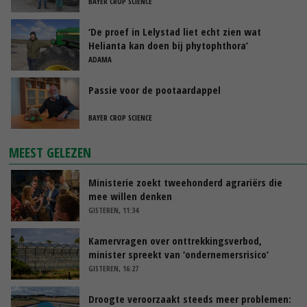
BAYER CROP SCIENCE
‘De proef in Lelystad liet echt zien wat
Helianta kan doen bij phytophthora’
ADAMA
Passie voor de pootaardappel
BAYER CROP SCIENCE
MEEST GELEZEN
Ministerie zoekt tweehonderd agrariërs die
mee willen denken
GISTEREN, 11:34
Kamervragen over onttrekkingsverbod,
minister spreekt van ‘ondernemersrisico’
GISTEREN, 16:27
Droogte veroorzaakt steeds meer problemen: