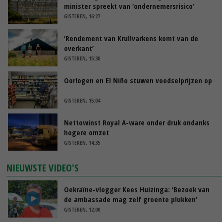
minister spreekt van ‘ondernemersrisico’
GISTEREN, 16:27
‘Rendement van Krullvarkens komt van de
overkant’
GISTEREN, 15:30
Oorlogen en El Niño stuwen voedselprijzen op
GISTEREN, 15:04
Nettowinst Royal A-ware onder druk ondanks
hogere omzet
GISTEREN, 14:35
NIEUWSTE VIDEO'S
Oekraïne-vlogger Kees Huizinga: ‘Bezoek van
de ambassade mag zelf groente plukken’
GISTEREN, 12:00