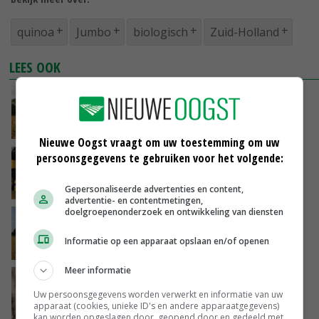
quinoa
Jumbo
biologisch
Zuid-Holland
LEES OOK
Jac van Eck heeft quinoateelt steeds beter in
de vingers en het saldo is goed
11-08-2025
Nieuwe Oogst vraagt om uw toestemming om uw
persoonsgegevens te gebruiken voor het volgende:
Toekomst voor lokale en biologische quinoa
11-11-2021
Gepersonaliseerde advertenties en content,
advertentie- en contentmetingen,
doelgroepenonderzoek en ontwikkeling van diensten
WUR onderzoekt zoutstress bij quinoa
Informatie op een apparaat opslaan en/of openen
01-09-2021
Meer informatie
Belgische teelt quinoa moet in
stroomversnelling
Uw persoonsgegevens worden verwerkt en informatie van uw
apparaat (cookies, unieke ID's en andere apparaatgegevens)
29-01-2020
kan worden opgeslagen door, geopend door en gedeeld met