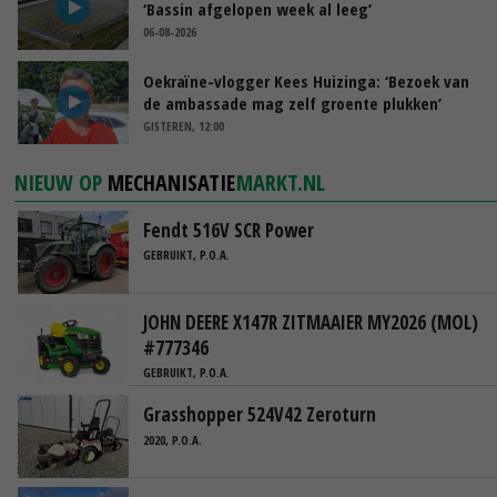
‘Bassin afgelopen week al leeg’
06-08-2026
Oekraïne-vlogger Kees Huizinga: ‘Bezoek van
de ambassade mag zelf groente plukken’
GISTEREN, 12:00
NIEUW OP
MECHANISATIE
MARKT.NL
Fendt 516V SCR Power
GEBRUIKT, P.O.A.
JOHN DEERE X147R ZITMAAIER MY2026 (MOL)
#777346
GEBRUIKT, P.O.A.
Grasshopper 524V42 Zeroturn
2020, P.O.A.