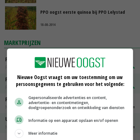
PPO oogst eerste quinoa bij PPO Lelystad
18-08-2014
MARKTPRIJZEN
Fontane
PotatoNL
€ 15,00
~
€ 23,00
Nieuwe Oogst vraagt om uw toestemming om uw
Fritesgeschikt NL Du Be
persoonsgegevens te gebruiken voor het volgende:
PotatoNL
€ 15,00
~
€ 23,00
Gepersonaliseerde advertenties en content,
Peen
advertentie- en contentmetingen,
Noteringen
€ 26,00
~
€ 33,00
doelgroepenonderzoek en ontwikkeling van diensten
Uien Middenmeer Geel 30-60% grof
Informatie op een apparaat opslaan en/of openen
Noteringen
€ 0,00
~
€ 0,00
Meer informatie