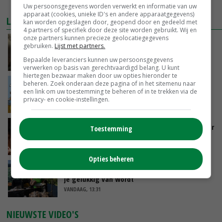
MEER MARKTPRIJZEN
Uw persoonsgegevens worden verwerkt en informatie van uw
apparaat (cookies, unieke ID's en andere apparaatgegevens)
LAATSTE NIEUWS
kan worden opgeslagen door, geopend door en gedeeld met
4 partners of specifiek door deze site worden gebruikt. Wij en
onze partners kunnen precieze geolocatiegegevens
‘Samenwerking A-ware en Amalthea gaat
gebruiken.
Lijst met partners.
zorgen voor meer balans’
Bepaalde leveranciers kunnen uw persoonsgegevens
VANDAAG, 16:01
verwerken op basis van gerechtvaardigd belang. U kunt
hiertegen bezwaar maken door uw opties hieronder te
beheren. Zoek onderaan deze pagina of in het sitemenu naar
Internationale vraag naar geitenzuivel blijft
een link om uw toestemming te beheren of in te trekken via de
groot: Nederland in Europese top
privacy- en cookie-instellingen.
VANDAAG, 15:33
Vlaamse varkensstapel krimpt, pluimveesector
Toestemming
groeit door schaalvergroting
VANDAAG, 15:20
Opties beheren
‘Cijfer jezelf niet weg en doe vooral ook waar
je gelukkig van wordt’
VANDAAG, 13:31
NIEUWSTE VIDEO'S