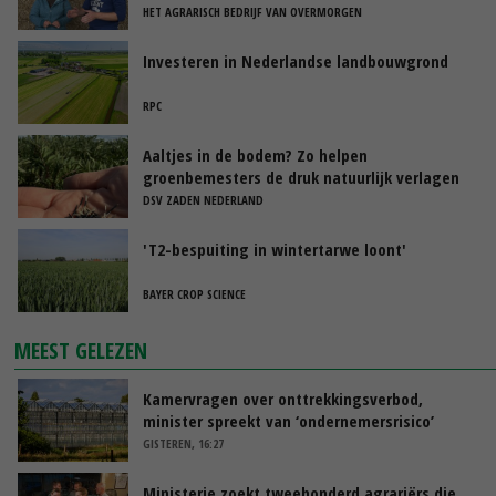
HET AGRARISCH BEDRIJF VAN OVERMORGEN
Investeren in Nederlandse landbouwgrond
RPC
Aaltjes in de bodem? Zo helpen
groenbemesters de druk natuurlijk verlagen
DSV ZADEN NEDERLAND
'T2-bespuiting in wintertarwe loont'
BAYER CROP SCIENCE
MEEST GELEZEN
Kamervragen over onttrekkingsverbod,
minister spreekt van ‘ondernemersrisico’
GISTEREN, 16:27
Ministerie zoekt tweehonderd agrariërs die