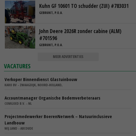
Kuhn GF 10601 TO schudder (ZUI) #783031
GEBRUIKT, P.O.A.
John Deere 2026R zonder cabine (ALM)
#701596
GEBRUIKT, P.O.A.
MEER ADVERTENTIES
VACATURES
Verkoper Binnendienst Glastuinbouw
KARO BV - ZWAAGDIJK, NOORD-HOLLAND,
Accountmanager Organische Bodemverbeteraars
COMGOED B.V. - NL
Projectmedewerker BoerenNetwerk – Natuurinclusieve
Landbouw
WIJ.LAND - ABCOUDE