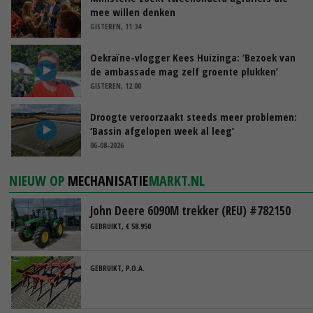
mee willen denken
GISTEREN, 11:34
Oekraïne-vlogger Kees Huizinga: ‘Bezoek van
de ambassade mag zelf groente plukken’
GISTEREN, 12:00
Droogte veroorzaakt steeds meer problemen:
‘Bassin afgelopen week al leeg’
06-08-2026
NIEUW OP
MECHANISATIE
MARKT.NL
John Deere 6090M trekker (REU) #782150
GEBRUIKT, € 58.950
GEBRUIKT, P.O.A.