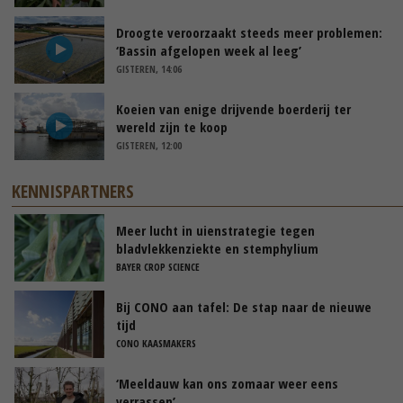
Droogte veroorzaakt steeds meer problemen:
‘Bassin afgelopen week al leeg’
GISTEREN, 14:06
Koeien van enige drijvende boerderij ter
wereld zijn te koop
GISTEREN, 12:00
KENNISPARTNERS
Meer lucht in uienstrategie tegen
bladvlekkenziekte en stemphylium
BAYER CROP SCIENCE
Bij CONO aan tafel: De stap naar de nieuwe
tijd
CONO KAASMAKERS
‘Meeldauw kan ons zomaar weer eens
verrassen’