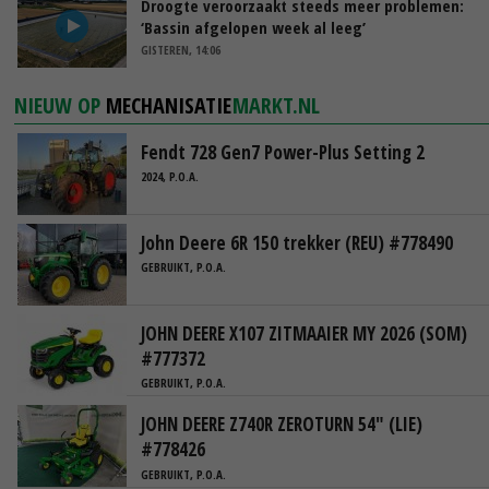
Droogte veroorzaakt steeds meer problemen:
‘Bassin afgelopen week al leeg’
GISTEREN, 14:06
NIEUW OP
MECHANISATIE
MARKT.NL
Fendt 728 Gen7 Power-Plus Setting 2
2024, P.O.A.
John Deere 6R 150 trekker (REU) #778490
GEBRUIKT, P.O.A.
JOHN DEERE X107 ZITMAAIER MY 2026 (SOM)
#777372
GEBRUIKT, P.O.A.
JOHN DEERE Z740R ZEROTURN 54" (LIE)
#778426
GEBRUIKT, P.O.A.