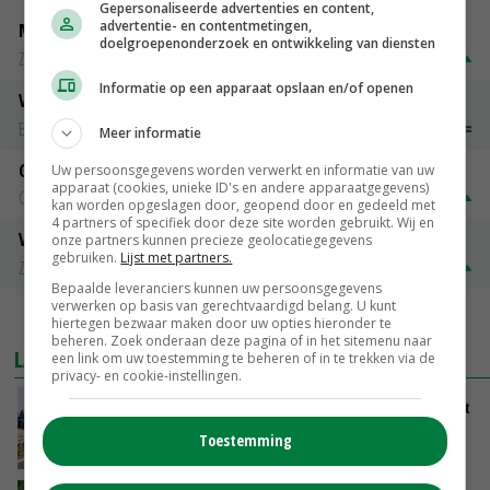
Gepersonaliseerde advertenties en content,
advertentie- en contentmetingen,
Magere melkpoeder
doelgroepenonderzoek en ontwikkeling van diensten
Zuivel NL
€ 269,00
€ 7,00
Informatie op een apparaat opslaan en/of openen
Vleeskuikens 2001-2600 gr
Barneveld
€ 1,09
~
€ 1,11
Meer informatie
Gerst
Uw persoonsgegevens worden verwerkt en informatie van uw
apparaat (cookies, unieke ID's en andere apparaatgegevens)
Groningen
€ 197,00
€ 2,00
kan worden opgeslagen door, geopend door en gedeeld met
4 partners of specifiek door deze site worden gebruikt. Wij en
Volle melkpoeder
onze partners kunnen precieze geolocatiegegevens
gebruiken.
Lijst met partners.
Zuivel NL
€ 345,00
€ 20,00
Bepaalde leveranciers kunnen uw persoonsgegevens
verwerken op basis van gerechtvaardigd belang. U kunt
MEER MARKTPRIJZEN
hiertegen bezwaar maken door uw opties hieronder te
beheren. Zoek onderaan deze pagina of in het sitemenu naar
LAATSTE NIEUWS
een link om uw toestemming te beheren of in te trekken via de
privacy- en cookie-instellingen.
LTO en NAJK roepen leden op Brabants protest
te steunen
Toestemming
VANDAAG, 12:29