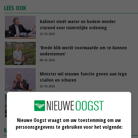
LEES OOK
Kabinet vindt water en bodem minder
sturend voor ruimtelijke ordening
23-10-2024
'Brede blik wordt voorwaarde om te kunnen
ondernemen'
08-10-2024
Minister wil nieuwe functie geven aan lege
stallen en schuren
02-10-2024
Stikstof houdt woningbouw niet tegen: 'Niet
het grootste probleem'
27-09-2024
Nieuwe Oogst vraagt om uw toestemming om uw
persoonsgegevens te gebruiken voor het volgende:
MARKTPRIJZEN