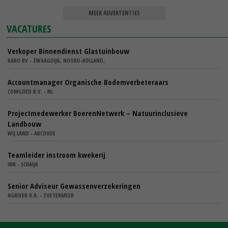
MEER ADVERTENTIES
VACATURES
Verkoper Binnendienst Glastuinbouw
KARO BV - ZWAAGDIJK, NOORD-HOLLAND,
Accountmanager Organische Bodemverbeteraars
COMGOED B.V. - NL
Projectmedewerker BoerenNetwerk – Natuurinclusieve
Landbouw
WIJ.LAND - ABCOUDE
Teamleider instroom kwekerij
IBN - SCHAIJK
Senior Adviseur Gewassenverzekeringen
AGRIVER U.A. - ZOETERMEER