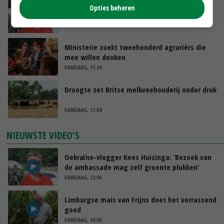
Oekraïne-vlogger Kees Huizinga: ‘Bezoek van
Opties beheren
de ambassade mag zelf groente plukken’
VANDAAG, 12:00
Ministerie zoekt tweehonderd agrariërs die
mee willen denken
VANDAAG, 11:34
Droogte zet Britse melkveehouderij onder druk
VANDAAG, 11:04
NIEUWSTE VIDEO'S
Oekraïne-vlogger Kees Huizinga: ‘Bezoek van
de ambassade mag zelf groente plukken’
VANDAAG, 12:00
Limburgse mais van Frijns doet het verrassend
goed
VANDAAG, 10:00