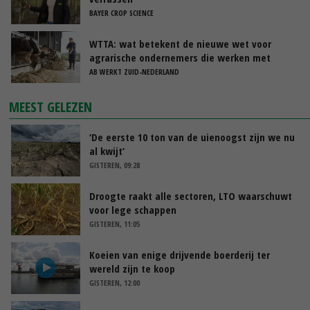
BAYER CROP SCIENCE
WTTA: wat betekent de nieuwe wet voor
agrarische ondernemers die werken met
uitzendkrachten?
AB WERKT ZUID-NEDERLAND
MEEST GELEZEN
‘De eerste 10 ton van de uienoogst zijn we nu
al kwijt’
GISTEREN, 09:28
Droogte raakt alle sectoren, LTO waarschuwt
voor lege schappen
GISTEREN, 11:05
Koeien van enige drijvende boerderij ter
wereld zijn te koop
GISTEREN, 12:00