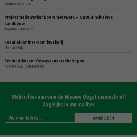
COMGOED B.V. - NL
Projectmedewerker BoerenNetwerk – Natuurinclusieve
Landbouw
WIJ.LAND - ABCOUDE
Teamleider instroom kwekerij
IBN - SCHAIJK
Senior Adviseur Gewassenverzekeringen
AGRIVER U.A. - ZOETERMEER
Meld u hier aan voor de Nieuwe Oogst nieuwsbrief!
Dagelijks in uw mailbox
AANMELDEN