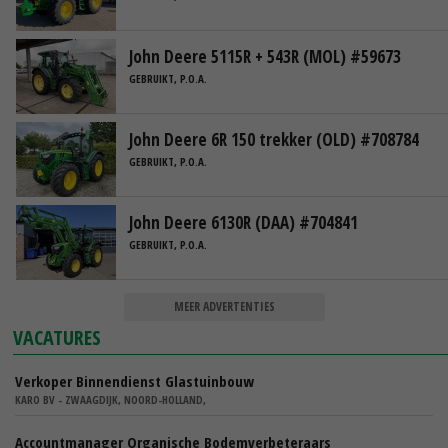
John Deere 5115R + 543R (MOL) #59673
GEBRUIKT, P.O.A.
John Deere 6R 150 trekker (OLD) #708784
GEBRUIKT, P.O.A.
John Deere 6130R (DAA) #704841
GEBRUIKT, P.O.A.
MEER ADVERTENTIES
VACATURES
Verkoper Binnendienst Glastuinbouw
KARO BV - ZWAAGDIJK, NOORD-HOLLAND,
Accountmanager Organische Bodemverbeteraars