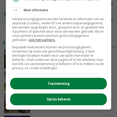
Noteringen
€ 26,00
~
€ 33,00
Meer informatie
Uien Middenmeer Geel 30-60% grof
Uw persoonsgegevens worden verwerkt en informatie van uw
Noteringen
€ 0,00
~
€ 0,00
apparaat (cookies, unieke ID's en andere apparaatgegevens)
kan worden opgeslagen door, geopend door en gedeeld met
4 partners of specifiek door deze site worden gebruikt. Wij en
MEER MARKTPRIJZEN
onze partners kunnen precieze geolocatiegegevens
gebruiken.
Lijst met partners.
LAATSTE NIEUWS
Bepaalde leveranciers kunnen uw persoonsgegevens
verwerken op basis van gerechtvaardigd belang. U kunt
Kamervragen over onttrekkingsverbod,
hiertegen bezwaar maken door uw opties hieronder te
minister spreekt van ‘ondernemersrisico’
beheren. Zoek onderaan deze pagina of in het sitemenu naar
een link om uw toestemming te beheren of in te trekken via de
VANDAAG, 16:27
privacy- en cookie-instellingen.
‘Rendement van Krullvarkens komt van de
overkant’
Toestemming
VANDAAG, 15:30
Oorlogen en El Niño stuwen voedselprijzen op
Opties beheren
VANDAAG, 15:04