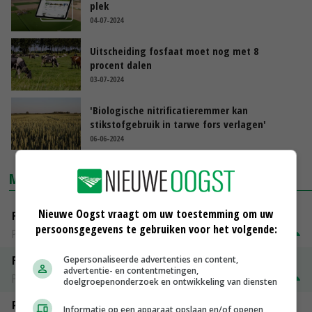
plek
04-07-2024
Uitscheiding fosfaat moet nog met 8
procent dalen
03-07-2024
'Biologische nitrificatieremmer kan
stikstofgebruik in tarwe fors verlagen'
06-06-2024
MARKTPRIJZEN
Nieuwe Oogst vraagt om uw toestemming om uw
Fontane
persoonsgegevens te gebruiken voor het volgende:
PotatoNL
€ 15,00
~
€ 23,00
Fritesgeschikt NL Du Be
Gepersonaliseerde advertenties en content,
advertentie- en contentmetingen,
PotatoNL
€ 15,00
~
€ 23,00
doelgroepenonderzoek en ontwikkeling van diensten
Peen
Informatie op een apparaat opslaan en/of openen