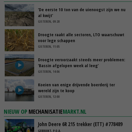
‘De eerste 10 ton van de uienoogst zijn we nu
al kwijt’
GISTEREN, 09:28
Droogte raakt alle sectoren, LTO waarschuwt
voor lege schappen
GISTEREN, 11:05
Droogte veroorzaakt steeds meer problemen:
‘Bassin afgelopen week al leeg’
GISTEREN, 14:06
Koeien van enige drijvende boerderij ter
wereld zijn te koop
GISTEREN, 12:00
NIEUW OP
MECHANISATIE
MARKT.NL
John Deere 6R 215 trekker (ETT) #778489
GEBRUIKT, P.O.A.