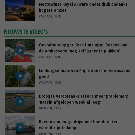
Nettowinst Royal A-ware onder druk ondanks
hogere omzet
VANDAAG, 14:35
NIEUWSTE VIDEO'S
Oekraïne-vlogger Kees Huizinga: ‘Bezoek van
de ambassade mag zelf groente plukken’
VANDAAG, 12:00
Limburgse mais van Frijns doet het verrassend
goed
VANDAAG, 10:00
Droogte veroorzaakt steeds meer problemen:
‘Bassin afgelopen week al leeg’
GISTEREN, 14:06
Koeien van enige drijvende boerderij ter
wereld zijn te koop
GISTEREN, 12:00