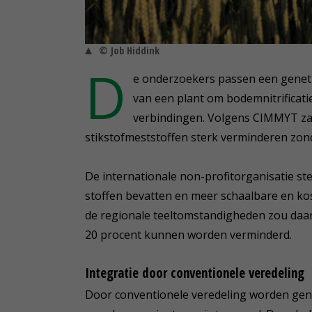
© Job Hiddink
D
e onderzoekers passen een geneti
van een plant om bodemnitrificati
verbindingen. Volgens CIMMYT zal
stikstofmeststoffen sterk verminderen zond
De internationale non-profitorganisatie ste
stoffen bevatten en meer schaalbare en kos
de regionale teeltomstandigheden zou daar
20 procent kunnen worden verminderd.
Integratie door conventionele veredeling
Door conventionele veredeling worden gene