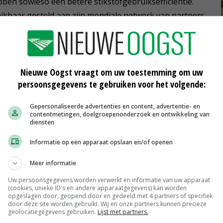
ben sowieso een betere stikstofgebruiksefficiëntie.
kbaar gesteld aan zijn mondiale netwerk van partners
de bedoeling om de werkzaamheid van de biologische
ende klimaten en de technologie te integreren in de
Nieuwe Oogst vraagt om uw toestemming om uw
persoonsgegevens te gebruiken voor het volgende:
 toegankelijk voor alle boeren zonder exclusieve
he strategie.
Gepersonaliseerde advertenties en content, advertentie- en
contentmetingen, doelgroepenonderzoek en ontwikkeling van
diensten
ijke onderzoek van het Japan International Research
Informatie op een apparaat opslaan en/of openen
 dat in 2015 begon. Ook het International Crops
Meer informatie
, de Universiteit van Aarhus, de Universiteit van
Uw persoonsgegevens worden verwerkt en informatie van uw apparaat
en waren bij het onderzoek betrokken.
(cookies, unieke ID's en andere apparaatgegevens) kan worden
opgeslagen door, geopend door en gedeeld met 4 partners of specifiek
door deze site worden gebruikt. Wij en onze partners kunnen precieze
rd die in drie seizoenen zijn getest. Volgens CIMMYT zijn
geolocatiegegevens gebruiken.
Lijst met partners.