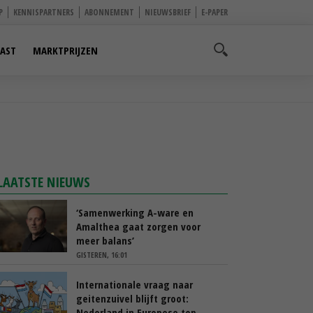
P
KENNISPARTNERS
ABONNEMENT
NIEUWSBRIEF
E-PAPER
AST
MARKTPRIJZEN
LAATSTE NIEUWS
‘Samenwerking A-ware en
Amalthea gaat zorgen voor
meer balans’
GISTEREN, 16:01
Internationale vraag naar
geitenzuivel blijft groot:
Nederland in Europese top