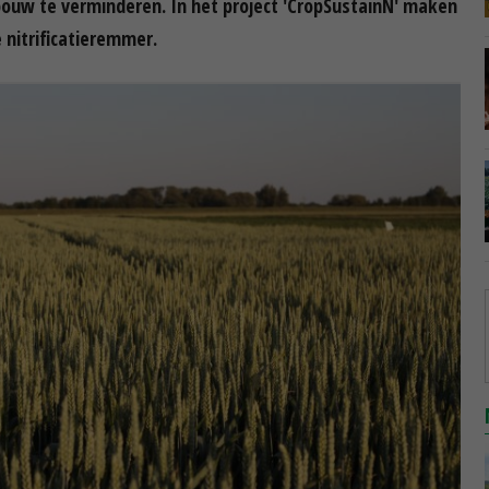
dbouw te verminderen. In het project 'CropSustainN' maken
nitrificatieremmer.