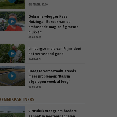
GISTEREN, 10:00
Oekraïne-vlogger Kees
Huizinga: ‘Bezoek van de
ambassade mag zelf groente
plukken’
07-08-2026
Limburgse mais van Frijns doet
het verrassend goed
07-08-2026
Droogte veroorzaakt steeds
meer problemen: ‘Bassin
afgelopen week al leeg’
06-08-2026
KENNISPARTNERS
Virusdruk vraagt om bredere
aanpak in pootaardappelen