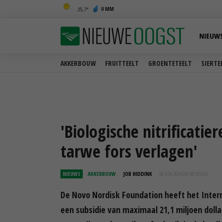
0 MM
25,7
NIEUW
AKKERBOUW
FRUITTEELT
GROENTETEELT
SIERTE
'Biologische nitrificati
tarwe fors verlagen'
NIEUWS
AKKERBOUW
JOB HIDDINK
06 JUN 2024 OM 09:35
UUR
De Novo Nordisk Foundation heeft het Inte
een subsidie van maximaal 21,1 miljoen doll