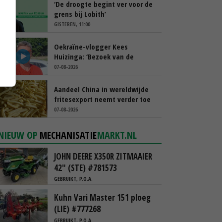
‘De droogte begint ver voor de
grens bij Lobith’
GISTEREN, 11:00
Oekraïne-vlogger Kees
Huizinga: ‘Bezoek van de
ambassade mag zelf groente
07-08-2026
plukken’
Aandeel China in wereldwijde
fritesexport neemt verder toe
07-08-2026
NIEUW OP
MECHANISATIE
MARKT.NL
JOHN DEERE X350R ZITMAAIER
42" (STE) #781573
GEBRUIKT, P.O.A.
Kuhn Vari Master 151 ploeg
(LIE) #777268
GEBRUIKT, P.O.A.