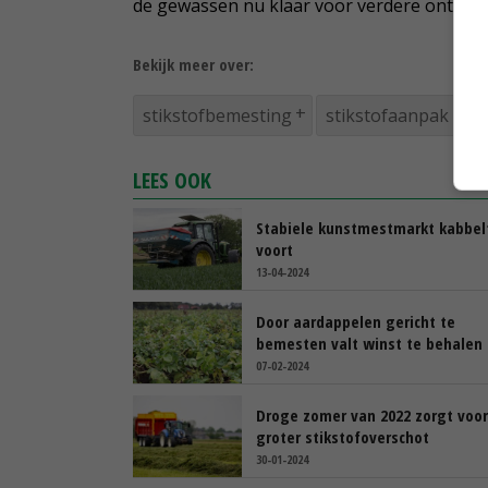
de gewassen nu klaar voor verdere ontwikke
Bekijk meer over:
stikstofbemesting
stikstofaanpak
LEES OOK
Stabiele kunstmestmarkt kabbel
voort
13-04-2024
Door aardappelen gericht te
bemesten valt winst te behalen
07-02-2024
Droge zomer van 2022 zorgt voor
groter stikstofoverschot
30-01-2024