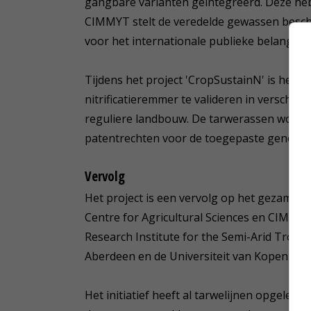
gangbare varianten geïntegreerd. Deze heb
CIMMYT stelt de veredelde gewassen beschi
voor het internationale publieke belang.
Tijdens het project 'CropSustainN' is het 
nitrificatieremmer te valideren in verschill
reguliere landbouw. De tarwerassen worden
patentrechten voor de toegepaste genetisc
Vervolg
Het project is een vervolg op het gezamenl
Centre for Agricultural Sciences en CIMMYT
Research Institute for the Semi-Arid Tropics
Aberdeen en de Universiteit van Kopenhag
Het initiatief heeft al tarwelijnen opgeleve