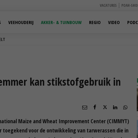
VACATURES
POAH-SHO
S
VEEHOUDERIJ
AKKER- & TUINBOUW
REGIO
VIDEO
PODC
ELT
eremmer kan stikstofgebruik in
rnational Maize and Wheat Improvement Center (CIMMYT)
ar toegekend voor de ontwikkeling van tarwerassen die in