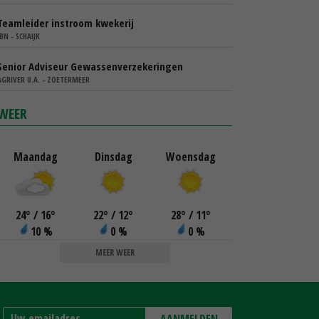
Teamleider instroom kwekerij
IBN - SCHAIJK
Senior Adviseur Gewassenverzekeringen
AGRIVER U.A. - ZOETERMEER
WEER
Maandag
Dinsdag
Woensdag
24
°
/ 16
°
22
°
/ 12
°
28
°
/ 11
°
10 %
0 %
0 %
MEER WEER