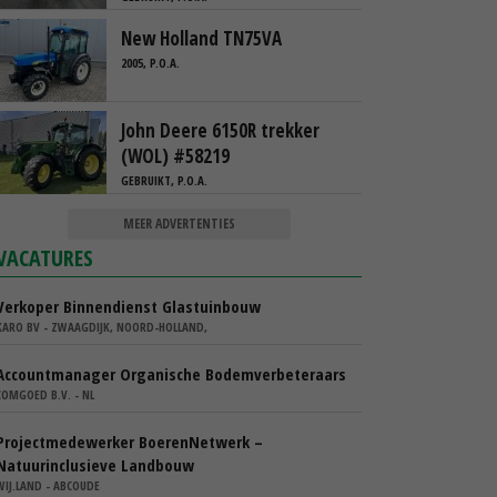
New Holland TN75VA
2005, P.O.A.
John Deere 6150R trekker
(WOL) #58219
GEBRUIKT, P.O.A.
MEER ADVERTENTIES
VACATURES
Verkoper Binnendienst Glastuinbouw
KARO BV - ZWAAGDIJK, NOORD-HOLLAND,
Accountmanager Organische Bodemverbeteraars
COMGOED B.V. - NL
Projectmedewerker BoerenNetwerk –
Natuurinclusieve Landbouw
WIJ.LAND - ABCOUDE