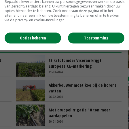
ling en wereldwijde introductie.
Bepaalde leveranciers kunnen uw persoonsgegevens verwerken op basis
van gerechtvaardigd belang. U kunt hiertegen bezwaar maken door uw
opties hieronder te beheren. Zoek onderaan deze pagina of in het
sitemenu naar een link om uw toestemming te beheren of in te trekken
via de privacy- en cookie-instellingen.
tarwe
rassenkeuze
Opties beheren
Toestemming
t
Stikstofbinder Vixeran krijgt
Europese CE-markering
11-03-2024
Akkerbouwer moet koe bij de horens
vatten
06-02-2024
Met druppelirrigatie 10 ton meer
aardappelen
30-01-2024