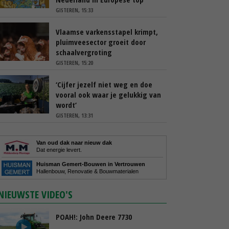
GISTEREN, 15:33
Vlaamse varkensstapel krimpt,
pluimveesector groeit door
schaalvergroting
GISTEREN, 15:20
‘Cijfer jezelf niet weg en doe
vooral ook waar je gelukkig van
wordt’
GISTEREN, 13:31
Van oud dak naar nieuw dak
Dat energie levert.
Huisman Gemert-Bouwen in Vertrouwen
Hallenbouw, Renovatie & Bouwmaterialen
NIEUWSTE VIDEO'S
POAH!: John Deere 7730