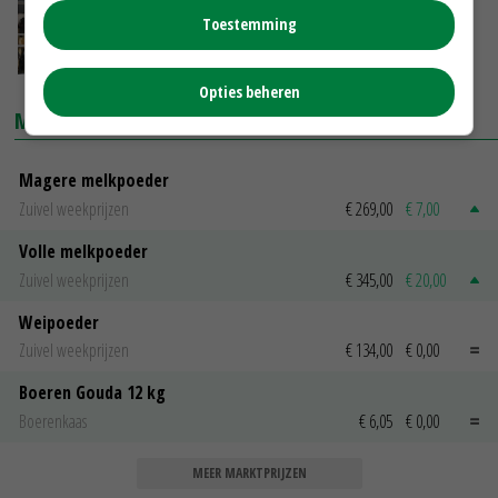
'De slag om de melk' is in het voordeel van
Toestemming
de boer
05-04-2024
Opties beheren
MARKTPRIJZEN
Magere melkpoeder
Zuivel weekprijzen
€ 269,00
€ 7,00
Volle melkpoeder
Zuivel weekprijzen
€ 345,00
€ 20,00
Weipoeder
Zuivel weekprijzen
€ 134,00
€ 0,00
Boeren Gouda 12 kg
Boerenkaas
€ 6,05
€ 0,00
MEER MARKTPRIJZEN