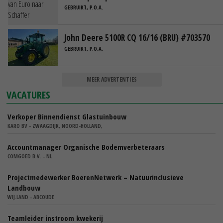
GEBRUIKT, P.O.A.
John Deere 5100R CQ 16/16 (BRU) #703570
GEBRUIKT, P.O.A.
MEER ADVERTENTIES
VACATURES
Verkoper Binnendienst Glastuinbouw
KARO BV - ZWAAGDIJK, NOORD-HOLLAND,
Accountmanager Organische Bodemverbeteraars
COMGOED B.V. - NL
Projectmedewerker BoerenNetwerk – Natuurinclusieve
Landbouw
WIJ.LAND - ABCOUDE
Teamleider instroom kwekerij