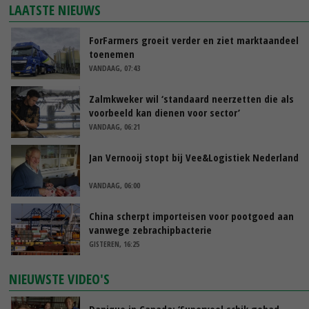
LAATSTE NIEUWS
ForFarmers groeit verder en ziet marktaandeel
toenemen
VANDAAG, 07:43
Zalmkweker wil ‘standaard neerzetten die als
voorbeeld kan dienen voor sector’
VANDAAG, 06:21
Jan Vernooij stopt bij Vee&Logistiek Nederland
VANDAAG, 06:00
China scherpt importeisen voor pootgoed aan
vanwege zebrachipbacterie
GISTEREN, 16:25
NIEUWSTE VIDEO'S
Danique in Canada: ‘Superveel schik gehad