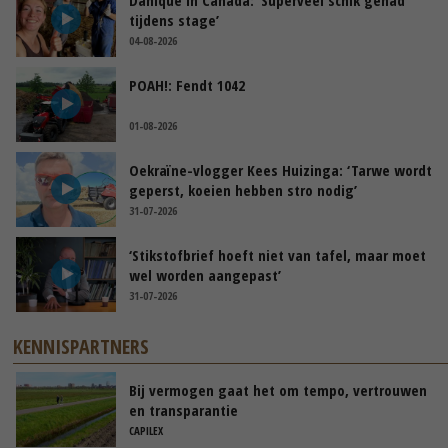
tijdens stage’
04-08-2026
POAH!: Fendt 1042
01-08-2026
Oekraïne-vlogger Kees Huizinga: ‘Tarwe wordt
geperst, koeien hebben stro nodig’
31-07-2026
‘Stikstofbrief hoeft niet van tafel, maar moet
wel worden aangepast’
31-07-2026
KENNISPARTNERS
Bij vermogen gaat het om tempo, vertrouwen
en transparantie
CAPILEX