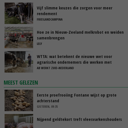
Vijf slimme keuzes die zorgen voor meer
rendement
FRIESLANDCAMPINA
Hoe ze in Nieuw-Zeeland melkrobot en weiden
samenbrengen
LELY
WTTA: wat betekent de nieuwe wet voor
agrarische ondernemers die werken met
uitzendkrachten?
AB WERKT ZUID-NEDERLAND
MEEST GELEZEN
Eerste proefrooiing Fontane wijst op grote
achterstand
GISTEREN, 09:35
Nijpend geldtekort treft vleesvarkenshouders