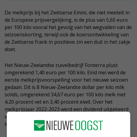
De melkprijs bij het Zwitserse Emmi, die niet meetelt in
de Europese prijsvergelijking, is de plus van 5,65 euro
per 100 kilo vooral het gevolg van het wegvallen van de
seizoenskorting, terwijl ook de koersontwikkeling van
de Zwitserse frank in positieve zin een duit in het zakje
doet.
Het Nieuw-Zeelandse zuivelbedrijf Fonterra plust
omgerekend 1,40 euro per 100 kilo. Eind mei werd de
eerste melkprijsvoorspelling voor het nieuwe seizoen
gedaan. Dit is 8 Nieuw-Zeelandse dollar per kilo milk
solids, omgerekend 34,67 euro per 100 kilo melk met
4,20 procent vet en 3,40 procent eiwit. Over het
melkprijsjaar 2022-2023 werd een dividend uitgekeerd
van 0,5 Nieuw-Zeelandse dollar per geleverde kilo milk
solids. Dit is 2,17 euro per 100 kilo melk.