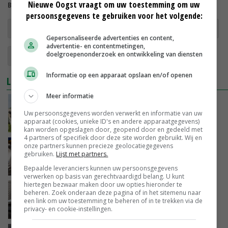
Nieuwe Oogst vraagt om uw toestemming om uw
Bekijk meer over:
persoonsgegevens te gebruiken voor het volgende:
internationale melkprijsvergelijking
melkprijzen
Gepersonaliseerde advertenties en content,
advertentie- en contentmetingen,
doelgroepenonderzoek en ontwikkeling van diensten
melk
zuivelmarkt
Informatie op een apparaat opslaan en/of openen
LEES OOK
Meer informatie
Europese melkprijs 2 procent hoger dan jaar
eerder
Uw persoonsgegevens worden verwerkt en informatie van uw
apparaat (cookies, unieke ID's en andere apparaatgegevens)
05-07-2024
kan worden opgeslagen door, geopend door en gedeeld met
4 partners of specifiek door deze site worden gebruikt. Wij en
onze partners kunnen precieze geolocatiegegevens
Melkprijsvergelijking: april 50 cent lager dan
gebruiken.
Lijst met partners.
maart
30-05-2024
Bepaalde leveranciers kunnen uw persoonsgegevens
verwerken op basis van gerechtvaardigd belang. U kunt
hiertegen bezwaar maken door uw opties hieronder te
Europese melkprijzen stijgen in maart
beheren. Zoek onderaan deze pagina of in het sitemenu naar
opnieuw
een link om uw toestemming te beheren of in te trekken via de
privacy- en cookie-instellingen.
02-05-2024