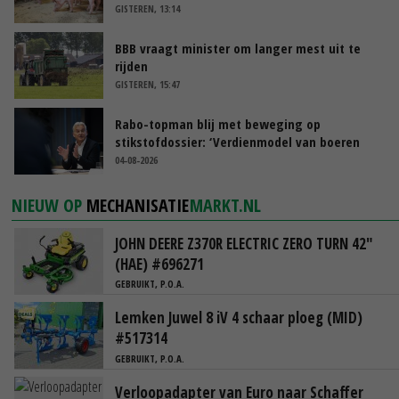
GISTEREN, 13:14
BBB vraagt minister om langer mest uit te
rijden
GISTEREN, 15:47
Rabo-topman blij met beweging op
stikstofdossier: ‘Verdienmodel van boeren
blijft cruciaal’
04-08-2026
NIEUW OP
MECHANISATIE
MARKT.NL
JOHN DEERE Z370R ELECTRIC ZERO TURN 42"
(HAE) #696271
GEBRUIKT, P.O.A.
Lemken Juwel 8 iV 4 schaar ploeg (MID)
#517314
GEBRUIKT, P.O.A.
Verloopadapter van Euro naar Schaffer