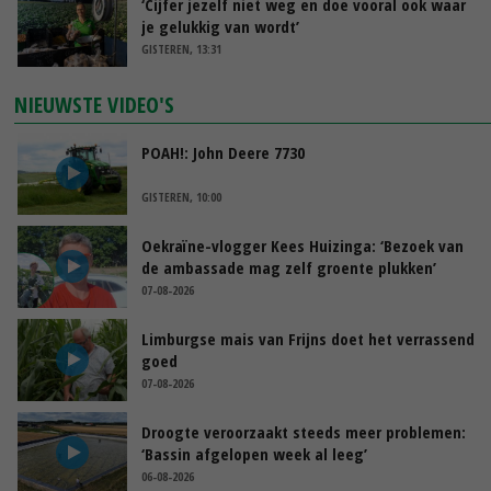
‘Cijfer jezelf niet weg en doe vooral ook waar
je gelukkig van wordt’
GISTEREN, 13:31
NIEUWSTE VIDEO'S
POAH!: John Deere 7730
GISTEREN, 10:00
Oekraïne-vlogger Kees Huizinga: ‘Bezoek van
de ambassade mag zelf groente plukken’
07-08-2026
Limburgse mais van Frijns doet het verrassend
goed
07-08-2026
Droogte veroorzaakt steeds meer problemen:
‘Bassin afgelopen week al leeg’
06-08-2026