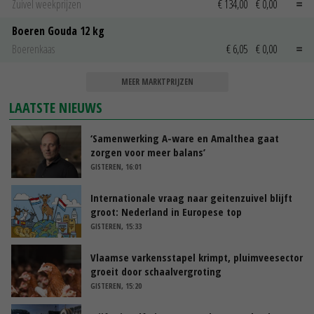
Zuivel weekprijzen
€ 134,00
€ 0,00
Boeren Gouda 12 kg
Boerenkaas
€ 6,05
€ 0,00
MEER MARKTPRIJZEN
LAATSTE NIEUWS
‘Samenwerking A-ware en Amalthea gaat
zorgen voor meer balans’
GISTEREN, 16:01
Internationale vraag naar geitenzuivel blijft
groot: Nederland in Europese top
GISTEREN, 15:33
Vlaamse varkensstapel krimpt, pluimveesector
groeit door schaalvergroting
GISTEREN, 15:20