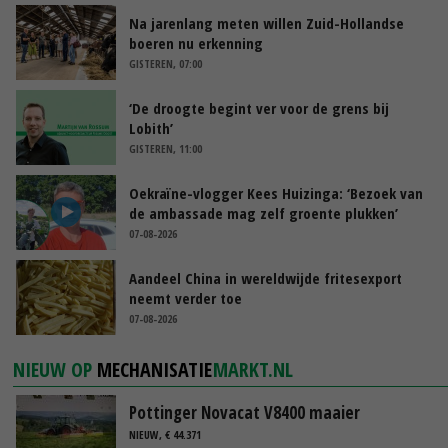
Na jarenlang meten willen Zuid-Hollandse
boeren nu erkenning
GISTEREN, 07:00
‘De droogte begint ver voor de grens bij
Lobith’
GISTEREN, 11:00
Oekraïne-vlogger Kees Huizinga: ‘Bezoek van
de ambassade mag zelf groente plukken’
07-08-2026
Aandeel China in wereldwijde fritesexport
neemt verder toe
07-08-2026
NIEUW OP
MECHANISATIE
MARKT.NL
Pottinger Novacat V8400 maaier
NIEUW, € 44.371