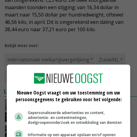
van omgerekend 1,23 euro. De twee voorgaande
maanden toonden een stijging; van 16,34 dollar in
maart naar 15,50 dollar per hundredweight, oftewel
46,56 kilo, in april. Dit is omgerekend een daling van
38,44 euro naar 37,21 euro per 100 kilo.
Bekijk meer over:
internationale melkprijsvergelijking
ZuivelNL
melkprijzen
zuivelmarkt
LEES OOK
Nieuwe Oogst vraagt om uw toestemming om uw
persoonsgegevens te gebruiken voor het volgende:
Europese melkprijzen stijgen in maart
opnieuw
Gepersonaliseerde advertenties en content,
02-05-2024
advertentie- en contentmetingen,
doelgroepenonderzoek en ontwikkeling van diensten
'De slag om de melk' is in het voordeel van
Informatie op een apparaat opslaan en/of openen
de boer