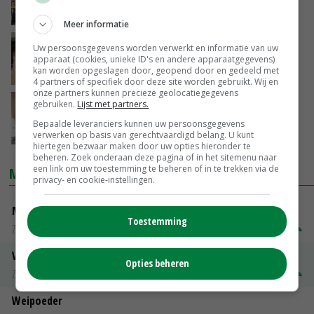
05-04-2024
Meer informatie
Meeste melkprijzen stijgen licht
Uw persoonsgegevens worden verwerkt en informatie van uw
apparaat (cookies, unieke ID's en andere apparaatgegevens)
kan worden opgeslagen door, geopend door en gedeeld met
28-03-2024
4 partners of specifiek door deze site worden gebruikt. Wij en
onze partners kunnen precieze geolocatiegegevens
EU-melkprijs stijgt waar elders de prijzen
gebruiken.
Lijst met partners.
juist dalen
Bepaalde leveranciers kunnen uw persoonsgegevens
01-03-2024
verwerken op basis van gerechtvaardigd belang. U kunt
hiertegen bezwaar maken door uw opties hieronder te
beheren. Zoek onderaan deze pagina of in het sitemenu naar
een link om uw toestemming te beheren of in te trekken via de
MARKTPRIJZEN
privacy- en cookie-instellingen.
Magere melkpoeder
Toestemming
Zuivel weekprijzen
€ 269,00
€ 7,00
Volle melkpoeder
Opties beheren
Zuivel weekprijzen
€ 345,00
€ 20,00
Weipoeder