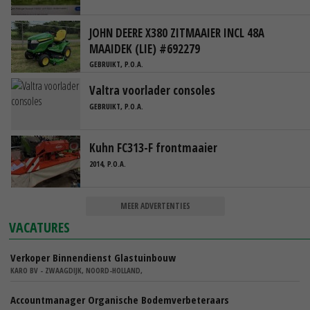
JOHN DEERE X380 ZITMAAIER INCL 48A
MAAIDEK (LIE) #692279
GEBRUIKT, P.O.A.
Valtra voorlader consoles
GEBRUIKT, P.O.A.
Kuhn FC313-F frontmaaier
2014, P.O.A.
MEER ADVERTENTIES
VACATURES
Verkoper Binnendienst Glastuinbouw
KARO BV - ZWAAGDIJK, NOORD-HOLLAND,
Accountmanager Organische Bodemverbeteraars