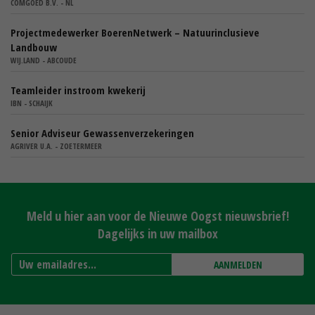
COMGOED B.V. - NL
Projectmedewerker BoerenNetwerk – Natuurinclusieve
Landbouw
WIJ.LAND - ABCOUDE
Teamleider instroom kwekerij
IBN - SCHAIJK
Senior Adviseur Gewassenverzekeringen
AGRIVER U.A. - ZOETERMEER
Meld u hier aan voor de Nieuwe Oogst nieuwsbrief!
Dagelijks in uw mailbox
AANMELDEN