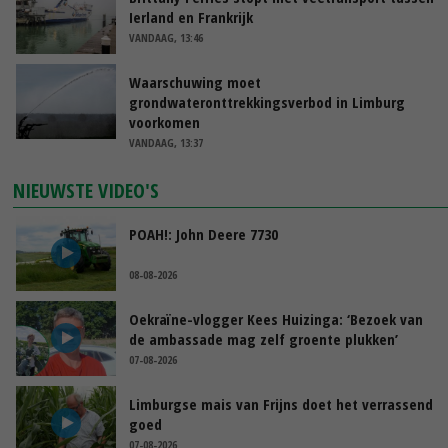
Ierland en Frankrijk
VANDAAG, 13:46
Waarschuwing moet
grondwateronttrekkingsverbod in Limburg
voorkomen
VANDAAG, 13:37
NIEUWSTE VIDEO'S
POAH!: John Deere 7730
08-08-2026
Oekraïne-vlogger Kees Huizinga: ‘Bezoek van
de ambassade mag zelf groente plukken’
07-08-2026
Limburgse mais van Frijns doet het verrassend
goed
07-08-2026