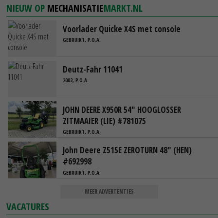
NIEUW OP
MECHANISATIE
MARKT.NL
Voorlader Quicke X4S met console
GEBRUIKT, P.O.A.
Deutz-Fahr 11041
2002, P.O.A.
JOHN DEERE X950R 54" HOOGLOSSER
ZITMAAIER (LIE) #781075
GEBRUIKT, P.O.A.
John Deere Z515E ZEROTURN 48" (HEN)
#692998
GEBRUIKT, P.O.A.
MEER ADVERTENTIES
VACATURES