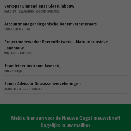
Verkoper Binnendienst Glastuinbouw
KARO BV - ZWAAGDIJK, NOORD-HOLLAND,
Accountmanager Organische Bodemverbeteraars
COMGOED B.V. - NL
Projectmedewerker BoerenNetwerk – Natuurinclusieve
Landbouw
WIJ.LAND - ABCOUDE
Teamleider instroom kwekerij
IBN - SCHAIJK
Senior Adviseur Gewassenverzekeringen
AGRIVER U.A. - ZOETERMEER
Meld u hier aan voor de Nieuwe Oogst nieuwsbrief!
Dagelijks in uw mailbox