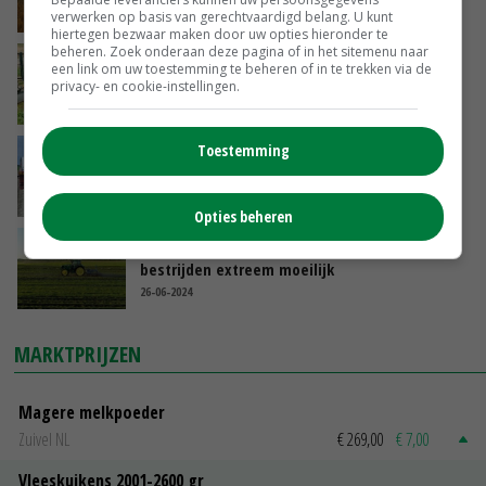
03-07-2024
verwerken op basis van gerechtvaardigd belang. U kunt
hiertegen bezwaar maken door uw opties hieronder te
beheren. Zoek onderaan deze pagina of in het sitemenu naar
Dinoterb geen gevaar voor Noord-Hollandse
een link om uw toestemming te beheren of in te trekken via de
recreanten
privacy- en cookie-instellingen.
01-07-2024
Toestemming
'De meeste robotwieders roeren niet in de
grond'
27-06-2024
Opties beheren
Nat voorjaar maakt mechanisch onkruid
bestrijden extreem moeilijk
26-06-2024
MARKTPRIJZEN
Magere melkpoeder
Zuivel NL
€ 269,00
€ 7,00
Vleeskuikens 2001-2600 gr