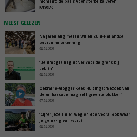
moment: de basis voor sterke kalveren
KALVOLAC
MEEST GELEZEN
Na jarenlang meten willen Zuid-Hollandse
boeren nu erkenning
08-08-2026
‘De droogte begint ver voor de grens bij
Lobith’
08-08-2026
Oekraïne-vlogger Kees Huizinga: ‘Bezoek van
de ambassade mag zelf groente plukken’
07-08-2026
‘Cijfer jezelf niet weg en doe vooral ook waar
je gelukkig van wordt’
08-08-2026