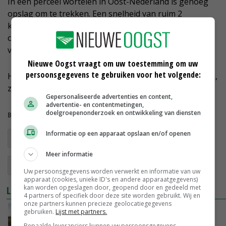
In een perceel wortelen in Oost-Nederland is genoeg
opslag om te trekken. Een snelheid van ruim 2
kilometer per uur is optimaal, wat betekent dat de
capaciteit beperkt is. Het onkruid komt wel mooi
verdeeld tussen het gewas te liggen.
Nieuwe Oogst vraagt om uw toestemming om uw
persoonsgegevens te gebruiken voor het volgende:
Het plan is om ook een halfgedragen versie te bouwen,
zodat deze te hanteren is met een lichtere trekker.
Gepersonaliseerde advertenties en content,
advertentie- en contentmetingen,
doelgroepenonderzoek en ontwikkeling van diensten
Bekijk meer over:
Informatie op een apparaat opslaan en/of openen
onkruidbestrijding
gewasbescherming
Meer informatie
mechanisatie
Uw persoonsgegevens worden verwerkt en informatie van uw
apparaat (cookies, unieke ID's en andere apparaatgegevens)
kan worden opgeslagen door, geopend door en gedeeld met
LEES OOK
4 partners of specifiek door deze site worden gebruikt. Wij en
onze partners kunnen precieze geolocatiegegevens
Populaire spotsprayer komt gewoon uit de
gebruiken.
Lijst met partners.
Achterhoek
Bepaalde leveranciers kunnen uw persoonsgegevens