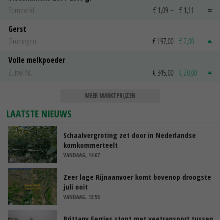
Barneveld
€ 1,09
~
€ 1,11
Gerst
Groningen
€ 197,00
€ 2,00
Volle melkpoeder
Zuivel NL
€ 345,00
€ 20,00
MEER MARKTPRIJZEN
LAATSTE NIEUWS
Schaalvergroting zet door in Nederlandse
komkommerteelt
VANDAAG, 14:07
Zeer lage Rijnaanvoer komt bovenop droogste
juli ooit
VANDAAG, 13:55
Brittany Ferries stopt met veetransport tussen