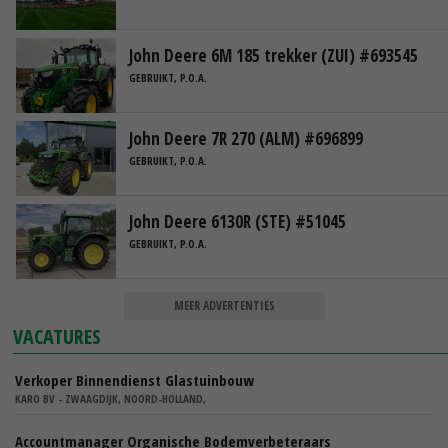
John Deere 6M 185 trekker (ZUI) #693545
GEBRUIKT, P.O.A.
John Deere 7R 270 (ALM) #696899
GEBRUIKT, P.O.A.
John Deere 6130R (STE) #51045
GEBRUIKT, P.O.A.
MEER ADVERTENTIES
VACATURES
Verkoper Binnendienst Glastuinbouw
KARO BV - ZWAAGDIJK, NOORD-HOLLAND,
Accountmanager Organische Bodemverbeteraars