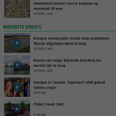
Emmeloord noteert eerste zaaiuien op
maximaal 20 euro
GISTEREN, 14:59
NIEUWSTE VIDEO'S
Droogte veroorzaakt steeds meer problemen:
‘Bassin afgelopen week al leeg’
GISTEREN, 14:06
Koeien van enige drijvende boerderij ter
wereld zijn te koop
GISTEREN, 12:00
Danique in Canada: ‘Superveel schik gehad
tijdens stage’
04-08-2026
POAH!: Fendt 1042
01-08-2026