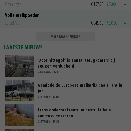
Groningen
€ 197,00
€ 2,00
Volle melkpoeder
Zuivel NL
€ 345,00
€ 20,00
MEER MARKTPRIJZEN
LAATSTE NIEUWS
‘Door hittegolf is aantal terugkomers bij
zeugen verdubbeld’
VANDAAG, 06:19
Gemiddelde Europese melkprijs daalt licht in
juni
GISTEREN, 17:04
Frans onderzoekcentrum bestrijkt hele
varkensvleesketen
GISTEREN, 15:29