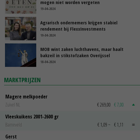
mogen niet worden vergeten
19-04-2024
Agrarisch ondernemers krijgen stabiel
rendement bij FlexxInvestments
19-04-2024
MOB wint zaken luchthavens, maar haalt
bakzeil in stikstofzaken Overijssel
18-04-2024
MARKTPRIJZEN
Magere melkpoeder
Zuivel NL
€ 269,00
€ 7,00
Vleeskuikens 2001-2600 gr
Barneveld
€ 1,09
~
€ 1,11
Gerst