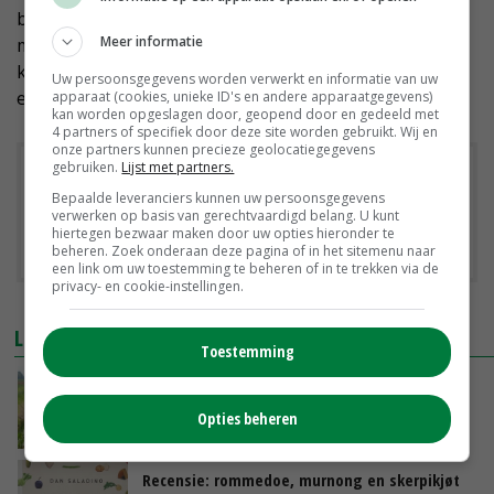
bedrijf 80.000 tot bijna 90.000 euro kan bedragen, bij
Meer informatie
mestafzetkosten van 35 euro per kuub. Bij 20 euro per
kuub is het inkomensverlies per bedrijf zo'n 40.000
Uw persoonsgegevens worden verwerkt en informatie van uw
euro minder.
apparaat (cookies, unieke ID's en andere apparaatgegevens)
kan worden opgeslagen door, geopend door en gedeeld met
4 partners of specifiek door deze site worden gebruikt. Wij en
onze partners kunnen precieze geolocatiegegevens
gebruiken.
Lijst met partners.
Downloads
Bepaalde leveranciers kunnen uw persoonsgegevens
verwerken op basis van gerechtvaardigd belang. U kunt
Verlies van derogatie en mestafzetkosten melkveehouderij
hiertegen bezwaar maken door uw opties hieronder te
beheren. Zoek onderaan deze pagina of in het sitemenu naar
een link om uw toestemming te beheren of in te trekken via de
privacy- en cookie-instellingen.
LEES OOK
Toestemming
Waterschappen staan intekenen maaipaden
voor GLB niet meer toe
Opties beheren
22-04-2024
Recensie: rommedoe, murnong en skerpikjøt