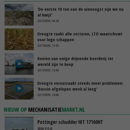
‘De eerste 10 ton van de uienoogst zijn we nu
al kwijt’
GISTEREN, 09:28
Droogte raakt alle sectoren, LTO waarschuwt
voor lege schappen
GISTEREN, 11:05
Koeien van enige drijvende boerderij ter
wereld zijn te koop
GISTEREN, 12:00
Droogte veroorzaakt steeds meer problemen:
‘Bassin afgelopen week al leeg’
GISTEREN, 14:06
NIEUW OP
MECHANISATIE
MARKT.NL
Pottinger schudder HIT 17160HT
2024, P.O.A.