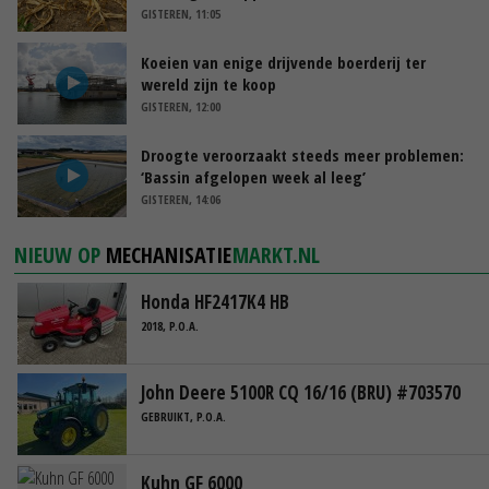
GISTEREN, 11:05
Koeien van enige drijvende boerderij ter
wereld zijn te koop
GISTEREN, 12:00
Droogte veroorzaakt steeds meer problemen:
‘Bassin afgelopen week al leeg’
GISTEREN, 14:06
NIEUW OP
MECHANISATIE
MARKT.NL
Honda HF2417K4 HB
2018, P.O.A.
John Deere 5100R CQ 16/16 (BRU) #703570
GEBRUIKT, P.O.A.
Kuhn GF 6000