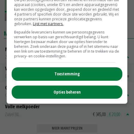
'Vereenvoudigingsvoorstellen GLB zijn goed
apparaat (cookies, unieke ID's en andere apparaatgegevens)
kan worden opgeslagen door, geopend door en gedeeld met
begin, maar niet het halve werk'
4 partners of specifiek door deze site worden gebruikt. Wij en
23-03-2024
onze partners kunnen precieze geolocatiegegevens
gebruiken.
Lijst met partners.
MARKTPRIJZEN
Bepaalde leveranciers kunnen uw persoonsgegevens
verwerken op basis van gerechtvaardigd belang. U kunt
hiertegen bezwaar maken door uw opties hieronder te
beheren. Zoek onderaan deze pagina of in het sitemenu naar
Magere melkpoeder
een link om uw toestemming te beheren of in te trekken via de
privacy- en cookie-instellingen.
Zuivel NL
€ 269,00
€ 7,00
Vleeskuikens 2001-2600 gr
Toestemming
Barneveld
€ 1,09
~
€ 1,11
Gerst
Opties beheren
Groningen
€ 197,00
€ 2,00
Volle melkpoeder
Zuivel NL
€ 345,00
€ 20,00
MEER MARKTPRIJZEN