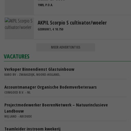
1989, P.O.A.
AKPIL Scorpio S cultivator/woeler
GEBRUIKT, € 10.750
MEER ADVERTENTIES
VACATURES
Verkoper Binnendienst Glastuinbouw
KARO BV - ZWAAGDIJK, NOORD-HOLLAND,
Accountmanager Organische Bodemverbeteraars
COMGOED B.V. - NL
Projectmedewerker BoerenNetwerk – Natuurinclusieve
Landbouw
WIJ.LAND - ABCOUDE
Teamleider instroom kwekerij