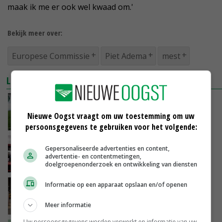
maak ik me er ook wel kwaad om.'
Bekijk meer over:
Europese Commissie
Piet Adema
mest
LEES OOK
Agractie protesteert op 16 april in Brussel
Nieuwe Oogst vraagt om uw toestemming om uw
09-04-2024
persoonsgegevens te gebruiken voor het volgende:
Agractie roept op tot Nederlands
Gepersonaliseerde advertenties en content,
boerenprotest in Brussel
advertentie- en contentmetingen,
doelgroepenonderzoek en ontwikkeling van diensten
02-04-2024
Informatie op een apparaat opslaan en/of openen
Adema veroordeelt boerenprotest waarbij
agenten gewond zijn geraakt
Meer informatie
26-03-2024
Uw persoonsgegevens worden verwerkt en informatie van uw