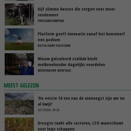
Vijf slimme keuzes die zorgen voor meer
rendement
FRIESLANDCAMPINA
Platform geeft innovatie vanaf het boerenerf
een podium
DUTCH DAIRY PLATFORM
Nieuw geïsoleerd staldak biedt
melkveehouder dagelijks voordelen
MIDDENDORP MONTAGE
MEEST GELEZEN
‘De eerste 10 ton van de uienoogst zijn we nu
al kwijt’
GISTEREN, 09:28
Droogte raakt alle sectoren, LTO waarschuwt
voor lege schappen