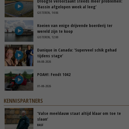
Droogte veroorzaakt steeds meer problemen:
‘Bassin afgelopen week al leeg’
GISTEREN, 14:06
Koeien van enige drijvende boerderij ter
wereld zijn te koop
GISTEREN, 12:00
Danique in Canada: ‘Superveel schik gehad
tijdens stage’
04-08-2026
POAH!: Fendt 1042
01-08-2026
KENNISPARTNERS
‘Valse meeldauw staat altijd klaar om toe te
slaan’
BASF