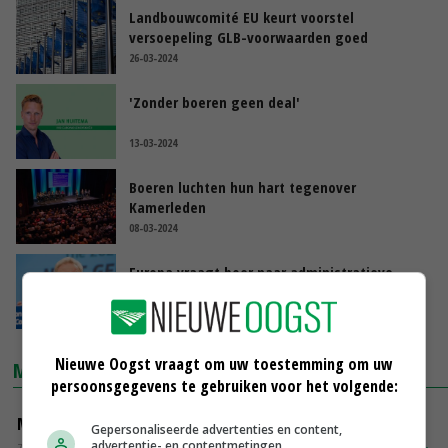
Landbouwcomité EU keurt voorstel
versoepeling GLB-voorwaarden goed
26-03-2024
'Zonder boeren geen deal'
13-03-2024
Boeren luchten hun hart tegenover
Kamerleden
08-03-2024
Europa vraagt boer naar administratieve
lastendruk
07-03-2024
Nieuwe Oogst vraagt om uw toestemming om uw
MARKTPRIJZEN
persoonsgegevens te gebruiken voor het volgende:
Magere melkpoeder
Gepersonaliseerde advertenties en content,
advertentie- en contentmetingen,