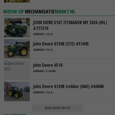
NIEUW OP
MECHANISATIE
MARKT.NL
JOHN DEERE X107 ZITMAAIER MY 2026 (HIL)
#777374
GEBRUIKT, P.O.A.
John Deere 6130R (STE) #51045
GEBRUIKT, P.O.A.
John Deere 6510
GEBRUIKT, € 24.500
John Deere 6130R trekker (HAE) #64686
GEBRUIKT, P.O.A.
MEER ADVERTENTIES