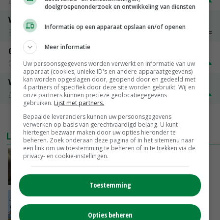
Zuivel NL
€ 269,00
€ 7,00
doelgroepenonderzoek en ontwikkeling van diensten
Vleeskuikens 2001-2600 gr
Informatie op een apparaat opslaan en/of openen
Barneveld
€ 1,09
~
€ 1,11
Meer informatie
Gerst
Groningen
€ 197,00
€ 2,00
Uw persoonsgegevens worden verwerkt en informatie van uw
apparaat (cookies, unieke ID's en andere apparaatgegevens)
kan worden opgeslagen door, geopend door en gedeeld met
Volle melkpoeder
4 partners of specifiek door deze site worden gebruikt. Wij en
Zuivel NL
€ 345,00
€ 20,00
onze partners kunnen precieze geolocatiegegevens
gebruiken.
Lijst met partners.
Bepaalde leveranciers kunnen uw persoonsgegevens
MEER MARKTPRIJZEN
verwerken op basis van gerechtvaardigd belang. U kunt
hiertegen bezwaar maken door uw opties hieronder te
LAATSTE NIEUWS
beheren. Zoek onderaan deze pagina of in het sitemenu naar
een link om uw toestemming te beheren of in te trekken via de
privacy- en cookie-instellingen.
‘Samenwerking A-ware en Amalthea gaat
zorgen voor meer balans’
GISTEREN, 16:01
Toestemming
Internationale vraag naar geitenzuivel blijft
groot: Nederland in Europese top
Opties beheren
GISTEREN, 15:33