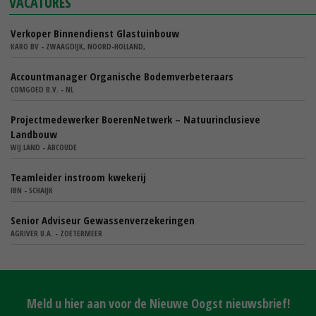
VACATURES
Verkoper Binnendienst Glastuinbouw
KARO BV - ZWAAGDIJK, NOORD-HOLLAND,
Accountmanager Organische Bodemverbeteraars
COMGOED B.V. - NL
Projectmedewerker BoerenNetwerk – Natuurinclusieve
Landbouw
WIJ.LAND - ABCOUDE
Teamleider instroom kwekerij
IBN - SCHAIJK
Senior Adviseur Gewassenverzekeringen
AGRIVER U.A. - ZOETERMEER
Meld u hier aan voor de Nieuwe Oogst nieuwsbrief!