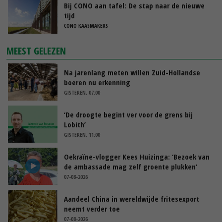
Bij CONO aan tafel: De stap naar de nieuwe
tijd
CONO KAASMAKERS
MEEST GELEZEN
Na jarenlang meten willen Zuid-Hollandse
boeren nu erkenning
GISTEREN, 07:00
‘De droogte begint ver voor de grens bij
Lobith’
GISTEREN, 11:00
Oekraïne-vlogger Kees Huizinga: ‘Bezoek van
de ambassade mag zelf groente plukken’
07-08-2026
Aandeel China in wereldwijde fritesexport
neemt verder toe
07-08-2026