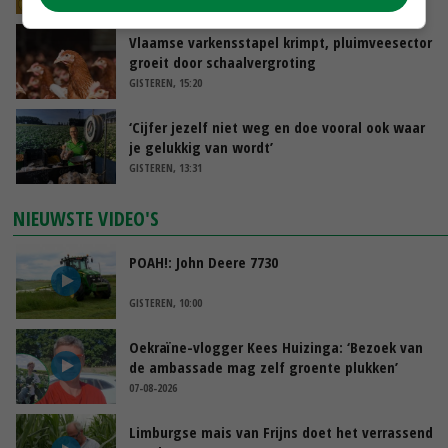
Vlaamse varkensstapel krimpt, pluimveesector
groeit door schaalvergroting
GISTEREN, 15:20
‘Cijfer jezelf niet weg en doe vooral ook waar
je gelukkig van wordt’
GISTEREN, 13:31
NIEUWSTE VIDEO'S
POAH!: John Deere 7730
GISTEREN, 10:00
Oekraïne-vlogger Kees Huizinga: ‘Bezoek van
de ambassade mag zelf groente plukken’
07-08-2026
Limburgse mais van Frijns doet het verrassend