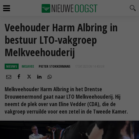
Veehouder Harm Albring in
bestuur LTO-vakgroep
Melkveehouderij
NIEUWS
MELKVEE
PIETER STOKKERMANS
17 OKT 2023 OM 14:40
UUR
Melkveehouder Harm Albring in het Drentse
Drouwenermond gaat naar LTO Melkveehouderij. Hij
neemt de plek over van Eline Vedder (CDA), die de
vakgroep verruilde voor een zetel in de Tweede Kamer.