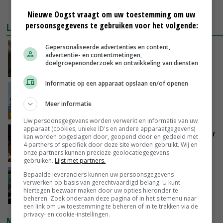
MEER MARKTPRIJZEN
Nieuwe Oogst vraagt om uw toestemming om uw
persoonsgegevens te gebruiken voor het volgende:
LAATSTE NIEUWS
Gepersonaliseerde advertenties en content,
‘Samenwerking A-ware en Amalthea gaat
advertentie- en contentmetingen,
zorgen voor meer balans’
doelgroepenonderzoek en ontwikkeling van diensten
GISTEREN, 16:01
Informatie op een apparaat opslaan en/of openen
Internationale vraag naar geitenzuivel blijft
groot: Nederland in Europese top
Meer informatie
GISTEREN, 15:33
Uw persoonsgegevens worden verwerkt en informatie van uw
apparaat (cookies, unieke ID's en andere apparaatgegevens)
Vlaamse varkensstapel krimpt, pluimveesector
kan worden opgeslagen door, geopend door en gedeeld met
groeit door schaalvergroting
4 partners of specifiek door deze site worden gebruikt. Wij en
onze partners kunnen precieze geolocatiegegevens
GISTEREN, 15:20
gebruiken.
Lijst met partners.
Bepaalde leveranciers kunnen uw persoonsgegevens
‘Cijfer jezelf niet weg en doe vooral ook waar
verwerken op basis van gerechtvaardigd belang. U kunt
je gelukkig van wordt’
hiertegen bezwaar maken door uw opties hieronder te
GISTEREN, 13:31
beheren. Zoek onderaan deze pagina of in het sitemenu naar
een link om uw toestemming te beheren of in te trekken via de
privacy- en cookie-instellingen.
NIEUWSTE VIDEO'S