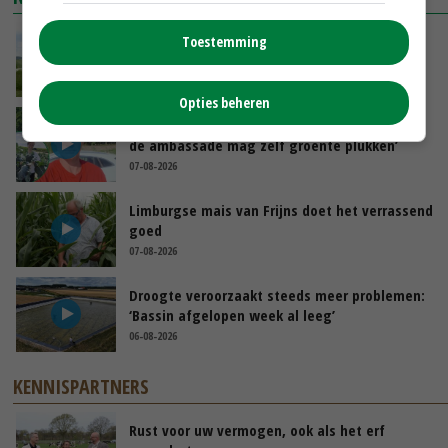
POAH!: John Deere 7730
Toestemming
GISTEREN, 10:00
Opties beheren
Oekraïne-vlogger Kees Huizinga: ‘Bezoek van
de ambassade mag zelf groente plukken’
07-08-2026
Limburgse mais van Frijns doet het verrassend
goed
07-08-2026
Droogte veroorzaakt steeds meer problemen:
‘Bassin afgelopen week al leeg’
06-08-2026
KENNISPARTNERS
Rust voor uw vermogen, ook als het erf