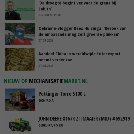
‘De droogte begint ver voor de grens bij
Lobith’
GISTEREN, 11:00
Oekraïne-vlogger Kees Huizinga: ‘Bezoek van
de ambassade mag zelf groente plukken’
07-08-2026
Aandeel China in wereldwijde fritesexport
neemt verder toe
07-08-2026
NIEUW OP
MECHANISATIE
MARKT.NL
Pottinger Torro 5100 L
2009, P.O.A.
JOHN DEERE X167R ZITMAAIER (MID) #692919
GEBRUIKT, € 5.833