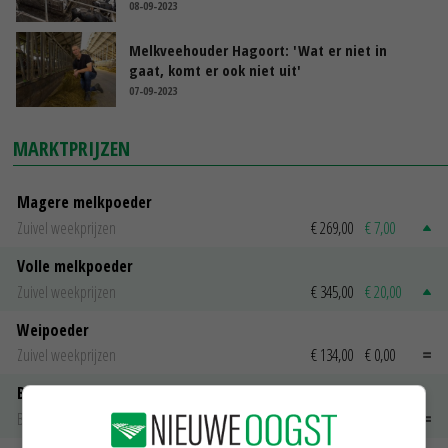
08-09-2023
Melkveehouder Hagoort: 'Wat er niet in
gaat, komt er ook niet uit'
07-09-2023
MARKTPRIJZEN
Magere melkpoeder
Zuivel weekprijzen
€ 269,00
€ 7,00
Volle melkpoeder
Zuivel weekprijzen
€ 345,00
€ 20,00
Weipoeder
Zuivel weekprijzen
€ 134,00
€ 0,00
Boeren Gouda 12 kg
Boerenkaas
€ 6,05
€ 0,00