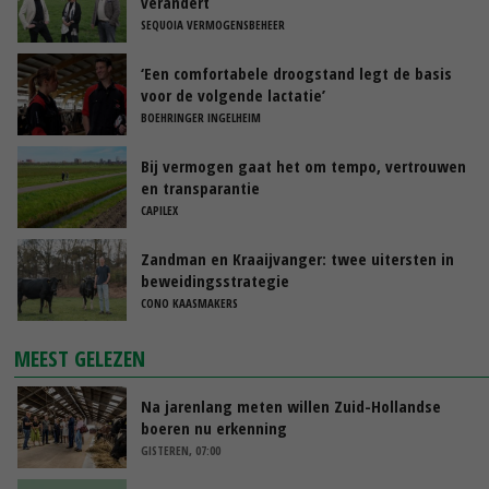
verandert
SEQUOIA VERMOGENSBEHEER
‘Een comfortabele droogstand legt de basis
voor de volgende lactatie’
BOEHRINGER INGELHEIM
Bij vermogen gaat het om tempo, vertrouwen
en transparantie
CAPILEX
Zandman en Kraaijvanger: twee uitersten in
beweidingsstrategie
CONO KAASMAKERS
MEEST GELEZEN
Na jarenlang meten willen Zuid-Hollandse
boeren nu erkenning
GISTEREN, 07:00