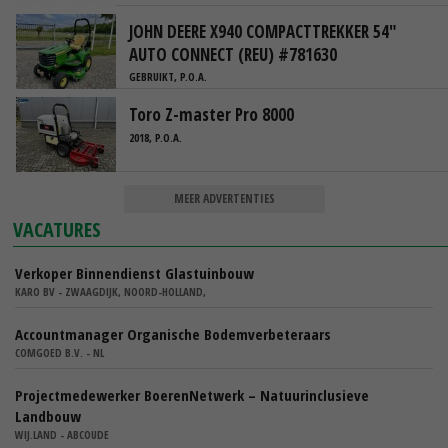
JOHN DEERE X940 COMPACTTREKKER 54"
AUTO CONNECT (REU) #781630
GEBRUIKT, P.O.A.
Toro Z-master Pro 8000
2018, P.O.A.
MEER ADVERTENTIES
VACATURES
Verkoper Binnendienst Glastuinbouw
KARO BV - ZWAAGDIJK, NOORD-HOLLAND,
Accountmanager Organische Bodemverbeteraars
COMGOED B.V. - NL
Projectmedewerker BoerenNetwerk – Natuurinclusieve
Landbouw
WIJ.LAND - ABCOUDE