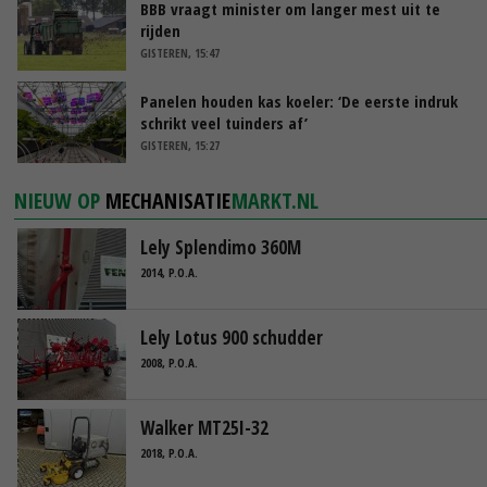
BBB vraagt minister om langer mest uit te
rijden
GISTEREN, 15:47
Panelen houden kas koeler: ‘De eerste indruk
schrikt veel tuinders af’
GISTEREN, 15:27
NIEUW OP
MECHANISATIE
MARKT.NL
Lely Splendimo 360M
2014, P.O.A.
Lely Lotus 900 schudder
2008, P.O.A.
Walker MT25I-32
2018, P.O.A.