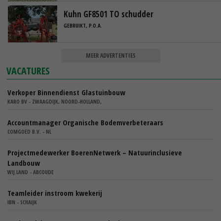
Kuhn GF8501 TO schudder
GEBRUIKT, P.O.A.
MEER ADVERTENTIES
VACATURES
Verkoper Binnendienst Glastuinbouw
KARO BV - ZWAAGDIJK, NOORD-HOLLAND,
Accountmanager Organische Bodemverbeteraars
COMGOED B.V. - NL
Projectmedewerker BoerenNetwerk – Natuurinclusieve
Landbouw
WIJ.LAND - ABCOUDE
Teamleider instroom kwekerij
IBN - SCHAIJK