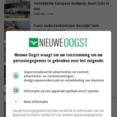
Gemiddelde Europese melkprijs daalt licht in
juni
VANDAAG, 17:04
Frans onderzoekcentrum bestrijkt hele
varkensvleesketen
VANDAAG, 15:29
Emmeloord noteert eerste zaaiuien op
maximaal 20 euro
Nieuwe Oogst vraagt om uw toestemming om uw
VANDAAG, 14:59
persoonsgegevens te gebruiken voor het volgende:
Spontane boerenacties in Twente en
Gepersonaliseerde advertenties en content,
Apeldoorn zetten de trend
advertentie- en contentmetingen,
doelgroepenonderzoek en ontwikkeling van diensten
VANDAAG, 14:48
Informatie op een apparaat opslaan en/of openen
NIEUWSTE VIDEO'S
Meer informatie
Droogte veroorzaakt steeds meer problemen:
‘Bassin afgelopen week al leeg’
Uw persoonsgegevens worden verwerkt en informatie van uw
apparaat (cookies, unieke ID's en andere apparaatgegevens)
VANDAAG, 14:06