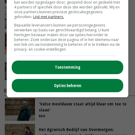
kan worden opgeslagen door, geopend door en gedeeld met
4 partners of specifiek door deze site worden gebruikt. Wij en
Koeien van enige drijvende boerderij ter
onze partners kunnen precieze geolocatiegegevens
gebruiken.
Lijst met partners.
wereld zijn te koop
VANDAAG, 12:00
Bepaalde leveranciers kunnen uw persoonsgegevens
verwerken op basis van gerechtvaardigd belang. U kunt
hiertegen bezwaar maken door uw opties hieronder te
Danique in Canada: ‘Superveel schik gehad
beheren. Zoek onderaan deze pagina of in het sitemenu naar
tijdens stage’
een link om uw toestemming te beheren of in te trekken via de
privacy- en cookie-instellingen.
04-08-2026
POAH!: Fendt 1042
Toestemming
01-08-2026
Opties beheren
KENNISPARTNERS
‘Valse meeldauw staat altijd klaar om toe te
slaan’
BASF
Het Agrarisch Bedrijf van Overmorgen: