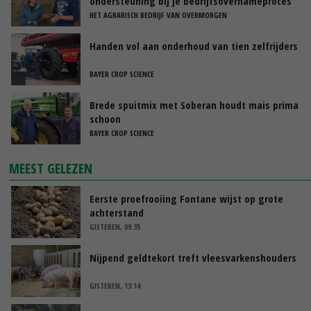
ondersteuning bij je bedrijfsovernameproces
HET AGRARISCH BEDRIJF VAN OVERMORGEN
Handen vol aan onderhoud van tien zelfrijders
BAYER CROP SCIENCE
Brede spuitmix met Soberan houdt mais prima
schoon
BAYER CROP SCIENCE
MEEST GELEZEN
Eerste proefrooiing Fontane wijst op grote
achterstand
GISTEREN, 09:35
Nijpend geldtekort treft vleesvarkenshouders
GISTEREN, 13:14