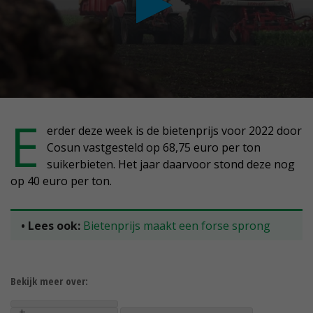
conds
E
erder deze week is de bietenprijs voor 2022 door
Cosun vastgesteld op 68,75 euro per ton
nute,
suikerbieten. Het jaar daarvoor stond deze nog
conds
op 40 euro per ton.
• Lees ook:
Bietenprijs maakt een forse sprong
Bekijk meer over: