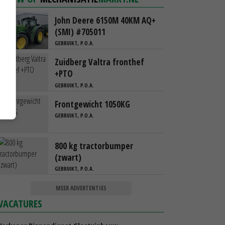
John Deere 6150M 40KM AQ+
(SMI) #705011
GEBRUIKT, P.O.A.
Zuidberg Valtra fronthef
+PTO
GEBRUIKT, P.O.A.
Frontgewicht 1050KG
GEBRUIKT, P.O.A.
800 kg tractorbumper
(zwart)
GEBRUIKT, P.O.A.
MEER ADVERTENTIES
VACATURES