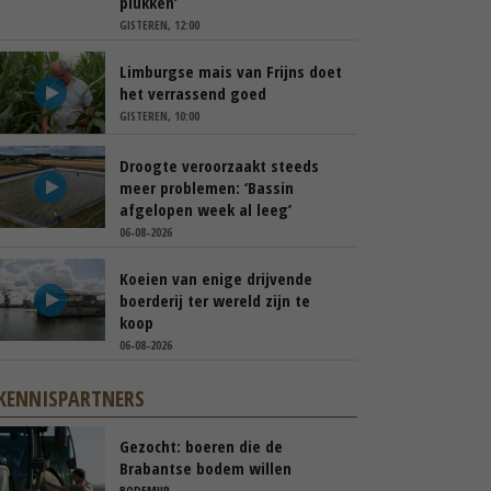
plukken’
GISTEREN, 12:00
Limburgse mais van Frijns doet
het verrassend goed
GISTEREN, 10:00
Droogte veroorzaakt steeds
meer problemen: ‘Bassin
afgelopen week al leeg’
06-08-2026
Koeien van enige drijvende
boerderij ter wereld zijn te
koop
06-08-2026
KENNISPARTNERS
Gezocht: boeren die de
Brabantse bodem willen
verbeteren
BODEMUP