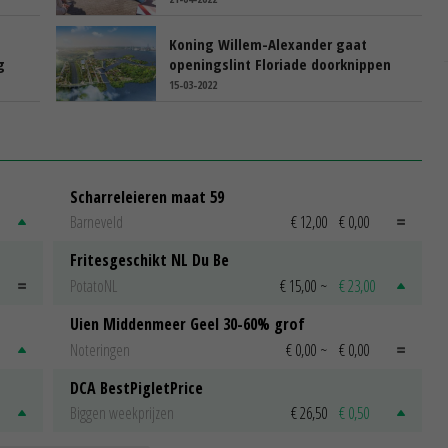
Koning Willem-Alexander gaat
g
openingslint Floriade doorknippen
15-03-2022
Scharreleieren maat 59
Barneveld
€ 12,00
€ 0,00
Fritesgeschikt NL Du Be
PotatoNL
€ 15,00
~
€ 23,00
Uien Middenmeer Geel 30-60% grof
Noteringen
€ 0,00
~
€ 0,00
DCA BestPigletPrice
Biggen weekprijzen
€ 26,50
€ 0,50