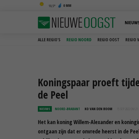
0 MM
10,5
NIEUW
ALLE REGIO'S
REGIO NOORD
REGIO OOST
REGIO 
Koningspaar proeft tijd
de Peel
NIEUWS
NOORD-BRABANT
KO VAN DEN BOOM
15 SEP 2022 OM 21:
Het kan koning Willem-Alexander en koningi
ontgaan zijn dat er onvrede heerst in de P