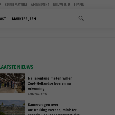
P
KENNISPARTNERS
ABONNEMENT
NIEUWSBRIEF
E-PAPER
AST
MARKTPRIJZEN
LAATSTE NIEUWS
Na jarenlang meten willen
Zuid-Hollandse boeren nu
erkenning
VANDAAG, 07:00
Kamervragen over
onttrekkingsverbod, minister
spreekt van ‘ondernemersrisico’