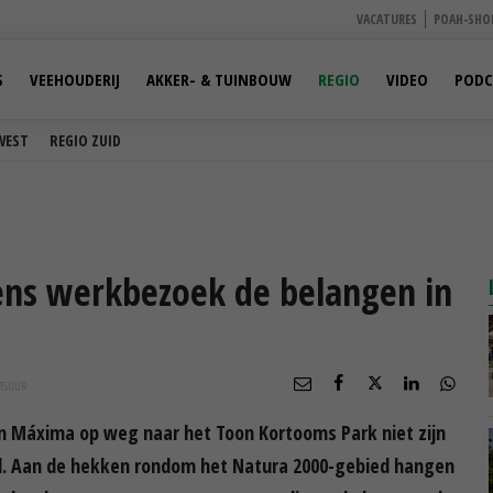
VACATURES
POAH-SHO
S
VEEHOUDERIJ
AKKER- & TUINBOUW
REGIO
VIDEO
PODC
WEST
REGIO ZUID
ens werkbezoek de belangen in
15
UUR
n Máxima op weg naar het Toon Kortooms Park niet zijn
eel. Aan de hekken rondom het Natura 2000-gebied hangen