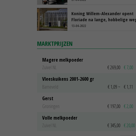
Koning Willem-Alexander opent
Floriade na lange, hobbelige we
13-04-2022
MARKTPRIJZEN
Magere melkpoeder
Zuivel NL
€ 269,00
€ 7,00
Vleeskuikens 2001-2600 gr
Barneveld
€ 1,09
~
€ 1,11
Gerst
Groningen
€ 197,00
€ 2,00
Volle melkpoeder
Zuivel NL
€ 345,00
€ 20,00