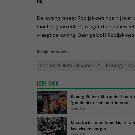
hij.
De koning vraagt Rooijakkers hoe hij over d
moeten gaan enten’, reageert de pluimveeh
vraagt de koning. Daar gelooft Rooijakkers 
Bekijk meer over:
Koning Willem-Alexander
Koningin Má
LEES OOK
Koning Willem-Alexander hoopt 
'goede discussie' met boeren
15-09-2022
Maastricht toont koninklijke fam
kweekvleesburger
27-04-2022