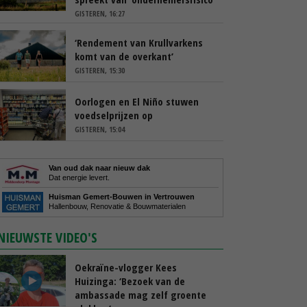
GISTEREN, 16:27
‘Rendement van Krullvarkens
komt van de overkant’
GISTEREN, 15:30
Oorlogen en El Niño stuwen
voedselprijzen op
GISTEREN, 15:04
Van oud dak naar nieuw dak
Dat energie levert.
Huisman Gemert-Bouwen in Vertrouwen
Hallenbouw, Renovatie & Bouwmaterialen
NIEUWSTE VIDEO'S
Oekraïne-vlogger Kees
Huizinga: ‘Bezoek van de
ambassade mag zelf groente