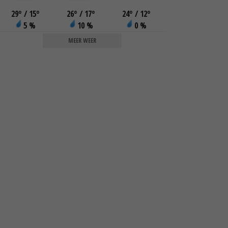
29
°
/ 15
°
26
°
/ 17
°
24
°
/ 12
°
5 %
10 %
0 %
MEER WEER