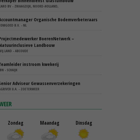
Verkoper Binnendienst Glastuinbouw
KARO BV - ZWAAGDIJK, NOORD-HOLLAND,
Accountmanager Organische Bodemverbeteraars
COMGOED B.V. - NL
Projectmedewerker BoerenNetwerk –
Natuurinclusieve Landbouw
WIJ.LAND - ABCOUDE
Teamleider instroom kwekerij
IBN - SCHAIJK
Senior Adviseur Gewassenverzekeringen
AGRIVER U.A. - ZOETERMEER
WEER
Zondag
Maandag
Dinsdag