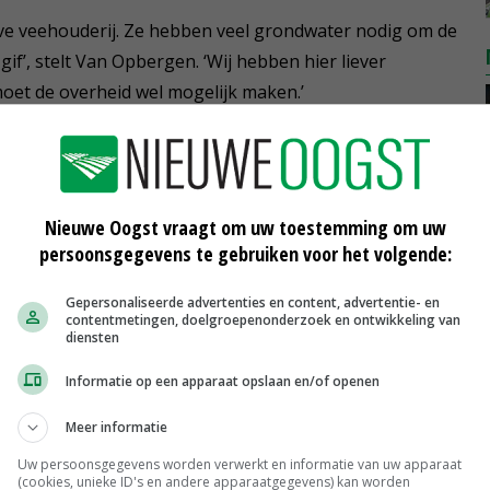
eve veehouderij. Ze hebben veel grondwater nodig om de
f’, stelt Van Opbergen. ‘Wij hebben hier liever
oet de overheid wel mogelijk maken.’
een groep mensen met een omgekeerde vlag. De koning
 met boeren te gaan praten. ‘We hopen op een goede
an erover praten’, laat hij weten. We hopen samen tot
Nieuwe Oogst vraagt om uw toestemming om uw
persoonsgegevens te gebruiken voor het volgende:
Gepersonaliseerde advertenties en content, advertentie- en
elproducenten. Rond de tafel verzamelen zich vijf
contentmetingen, doelgroepenonderzoek en ontwikkeling van
d. Gespreksleider is ZLTO-voorzitter Wim Bens.
diensten
 met een irrigatiesysteem. ‘Ik wil investeren in de
Informatie op een apparaat opslaan en/of openen
die juridisch geborgd zijn.’ Koningin Máxima knikt
’ Manders: ‘We hebben tijd nodig en financiële ruimte.’
Meer informatie
Uw persoonsgegevens worden verwerkt en informatie van uw apparaat
(cookies, unieke ID's en andere apparaatgegevens) kan worden