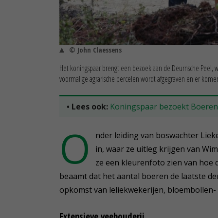
© John Claessens
Het koningspaar brengt een bezoek aan de Deurnsche Peel, w
voormalige agrarische percelen wordt afgegraven en er komen
• Lees ook:
Koningspaar bezoekt Boere
O
nder leiding van boswachter Lie
in, waar ze uitleg krijgen van W
ze een kleurenfoto zien van hoe d
beaamt dat het aantal boeren de laatste de
opkomst van leliekwekerijen, bloembollen-
Extensieve veehouderij