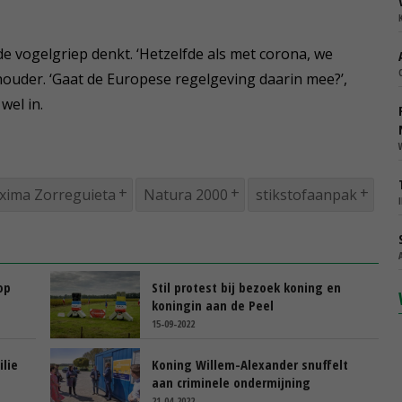
e vogelgriep denkt. ‘Hetzelfde als met corona, we
ouder. ‘Gaat de Europese regelgeving daarin mee?’,
wel in.
xima Zorreguieta
Natura 2000
stikstofaanpak
op
Stil protest bij bezoek koning en
koningin aan de Peel
15-09-2022
ilie
Koning Willem-Alexander snuffelt
aan criminele ondermijning
21-04-2022