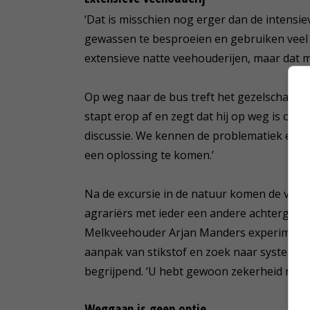
‘Dat is misschien nog erger dan de intensi
gewassen te besproeien en gebruiken veel gi
extensieve natte veehouderijen, maar dat m
Op weg naar de bus treft het gezelschap 
stapt erop af en zegt dat hij op weg is om
discussie. We kennen de problematiek en ga
een oplossing te komen.’
Na de excursie in de natuur komen de voeds
agrariërs met ieder een andere achtergron
Melkveehouder Arjan Manders experimenteert
aanpak van stikstof en zoek naar systemen 
begrijpend. ‘U hebt gewoon zekerheid nodig.
Weggaan is geen optie