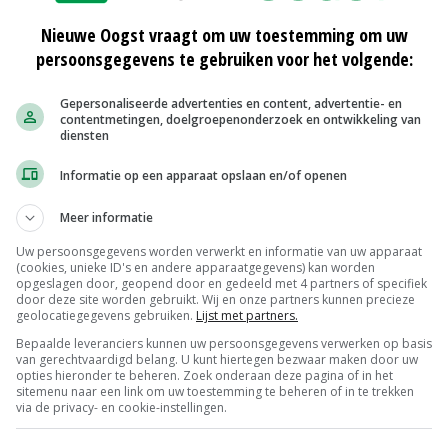
bied de Deurnsche Peel in Noord-Brabant verwelkomd door
de vlaggen en meerdere rode...
Nieuwe Oogst vraagt om uw toestemming om uw
persoonsgegevens te gebruiken voor het volgende:
mest de stal uit op zorgboerderij Op Aarde
Gepersonaliseerde advertenties en content, advertentie- en
Willem-Alexander en Koningin Máxima zijn zaterdag in het kader van
contentmetingen, doelgroepenonderzoek en ontwikkeling van
 het Oranje Fonds aan de slag gegaan op zorgboerderij Op Aarde in
diensten
elle....
Informatie op een apparaat opslaan en/of openen
t met jonge Friese boeren
Meer informatie
Willem-Alexander en koningin Máxima bezochten donderdag
Uw persoonsgegevens worden verwerkt en informatie van uw apparaat
Ze lieten zich over de landbouwsector bijpraten door Agrarische
(cookies, unieke ID's en andere apparaatgegevens) kan worden
p Kaasboerderij De...
opgeslagen door, geopend door en gedeeld met 4 partners of specifiek
door deze site worden gebruikt. Wij en onze partners kunnen precieze
geolocatiegegevens gebruiken.
Lijst met partners.
Bepaalde leveranciers kunnen uw persoonsgegevens verwerken op basis
van gerechtvaardigd belang. U kunt hiertegen bezwaar maken door uw
opties hieronder te beheren. Zoek onderaan deze pagina of in het
sitemenu naar een link om uw toestemming te beheren of in te trekken
via de privacy- en cookie-instellingen.