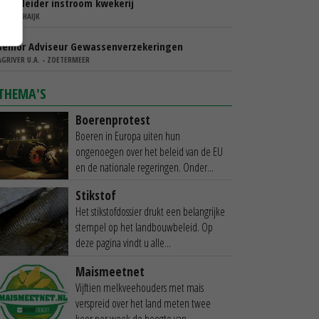
Teamleider instroom kwekerij
IBN - SCHAIJK
Senior Adviseur Gewassenverzekeringen
AGRIVER U.A. - ZOETERMEER
THEMA'S
Boerenprotest
Boeren in Europa uiten hun
ongenoegen over het beleid van de EU
en de nationale regeringen. Onder...
Stikstof
Het stikstofdossier drukt een belangrijke
stempel op het landbouwbeleid. Op
deze pagina vindt u alle...
Maismeetnet
Vijftien melkveehouders met mais
verspreid over het land meten twee
keer per week de hoogte van...