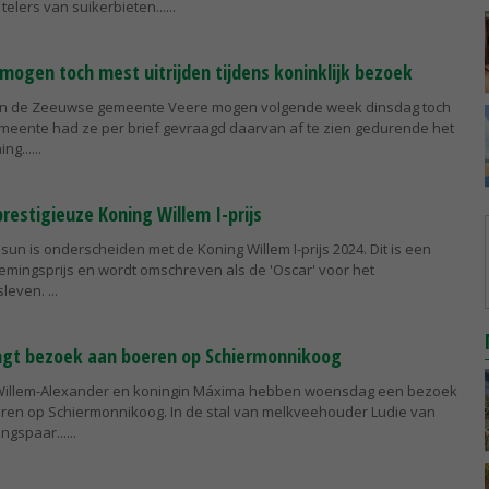
telers van suikerbieten...
ogen toch mest uitrijden tijdens koninklijk bezoek
in de Zeeuwse gemeente Veere mogen volgende week dinsdag toch
gemeente had ze per brief gevraagd daarvan af te zien gedurende het
ng...
restigieuze Koning Willem I-prijs
sun is onderscheiden met de Koning Willem I-prijs 2024. Dit is een
emingsprijs en wordt omschreven als de 'Oscar' voor het
sleven.
ngt bezoek aan boeren op Schiermonnikoog
Willem-Alexander en koningin Máxima hebben woensdag een bezoek
ren op Schiermonnikoog. In de stal van melkveehouder Ludie van
ingspaar...