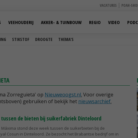
VACATURES
POAH-SHO
S
VEEHOUDERIJ
AKKER- & TUINBOUW
REGIO
VIDEO
PODC
ING
STIKSTOF
DROOGTE
THEMA'S
IETA
ima Zorreguieta' op
Nieuweoogst.nl
.
Voor overige
tsboven) gebruiken of bekijk het
nieuwsarchief
.
tussen de bieten bij suikerfabriek Dinteloord
n Máxima stond deze week tussen de suikerbieten bij de
yal Cosun in Dinteloord. Ze bezocht het Brabantse bedrijf om in