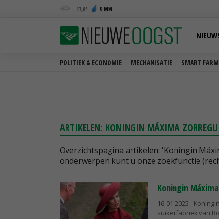
0 MM
17,8
NIEUW
POLITIEK & ECONOMIE
MECHANISATIE
SMART FARM
ARTIKELEN: KONINGIN MÁXIMA ZORREGU
Overzichtspagina artikelen: 'Koningin Máx
onderwerpen kunt u onze zoekfunctie (rech
Koningin Máxima 
16-01-2025
- Koningi
suikerfabriek van Ro