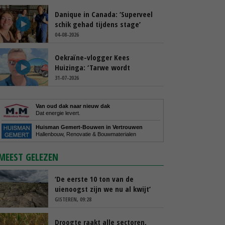
Danique in Canada: ‘Superveel
schik gehad tijdens stage’
04-08-2026
Oekraïne-vlogger Kees
Huizinga: ‘Tarwe wordt
geperst, koeien hebben stro
31-07-2026
nodig’
Van oud dak naar nieuw dak
Dat energie levert.
Huisman Gemert-Bouwen in Vertrouwen
Hallenbouw, Renovatie & Bouwmaterialen
MEEST GELEZEN
‘De eerste 10 ton van de
uienoogst zijn we nu al kwijt’
GISTEREN, 09:28
Droogte raakt alle sectoren,