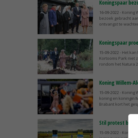
Koningspaar bez
16-09-2022
- Koning 
bezoek gebracht aa
ontvangst te wachten
Koningspaar proe
15-09-2022
- Het kan
Kortooms Park niet z
rondom het Natura 2
Koning Willem-Al
15-09-2022
- Koning 
koning en koningin 
Brabant kort het ges
Stil protest bij 
15-09-2022
- Koning 