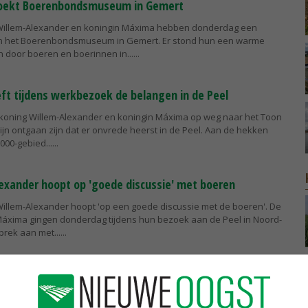
oekt Boerenbondsmuseum in Gemert
Willem-Alexander en koningin Máxima hebben donderdag een
n het Boerenbondsmuseum in Gemert. Er stond hun een warme
 door boeren en boerinnen in...
ft tijdens werkbezoek de belangen in de Peel
 koning Willem-Alexander en koningin Máxima op weg naar het Toon
ijn ontgaan zijn dat er onvrede heerst in de Peel. Aan de hekken
000-gebied...
exander hoopt op 'goede discussie' met boeren
Willem-Alexander hoopt 'op een goede discussie met de boeren'. De
Máxima gingen donderdag tijdens hun bezoek aan de Peel in Noord-
prek aan met...
bezoek koning en koningin aan de Peel
Willem-Alexander en koningin Máxima werden donderdag bij de