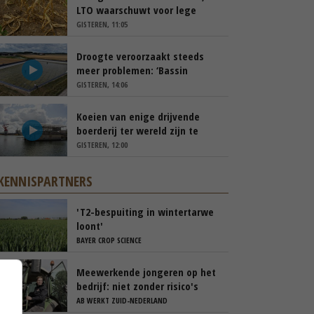
LTO waarschuwt voor lege
schappen
GISTEREN, 11:05
Droogte veroorzaakt steeds
meer problemen: ‘Bassin
afgelopen week al leeg’
GISTEREN, 14:06
Koeien van enige drijvende
boerderij ter wereld zijn te
koop
GISTEREN, 12:00
KENNISPARTNERS
'T2-bespuiting in wintertarwe
loont'
BAYER CROP SCIENCE
Meewerkende jongeren op het
bedrijf: niet zonder risico's
AB WERKT ZUID-NEDERLAND