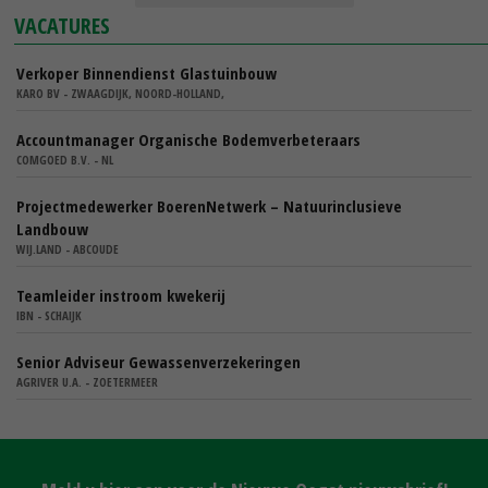
VACATURES
Verkoper Binnendienst Glastuinbouw
KARO BV - ZWAAGDIJK, NOORD-HOLLAND,
Accountmanager Organische Bodemverbeteraars
COMGOED B.V. - NL
Projectmedewerker BoerenNetwerk – Natuurinclusieve
Landbouw
WIJ.LAND - ABCOUDE
Teamleider instroom kwekerij
IBN - SCHAIJK
Senior Adviseur Gewassenverzekeringen
AGRIVER U.A. - ZOETERMEER