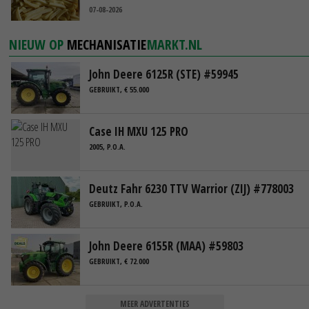
07-08-2026
NIEUW OP
MECHANISATIE
MARKT.NL
John Deere 6125R (STE) #59945
GEBRUIKT, € 55.000
Case IH MXU 125 PRO
2005, P.O.A.
Deutz Fahr 6230 TTV Warrior (ZIJ) #778003
GEBRUIKT, P.O.A.
John Deere 6155R (MAA) #59803
GEBRUIKT, € 72.000
MEER ADVERTENTIES