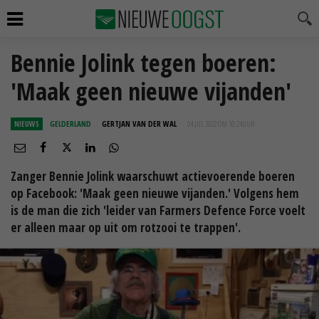
Bennie Jolink tegen boeren:
'Maak geen nieuwe vijanden'
NIEUWS
GELDERLAND
GERTJAN VAN DER WAL
04 JUL 2022 OM 10:24
UUR
Zanger Bennie Jolink waarschuwt actievoerende boeren
op Facebook: 'Maak geen nieuwe vijanden.' Volgens hem
is de man die zich 'leider van Farmers Defence Force voelt
er alleen maar op uit om rotzooi te trappen'.