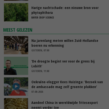
Harige nachtschade: een nieuwe bron voor
phytophthora
BAYER CROP SCIENCE
MEEST GELEZEN
Na jarenlang meten willen Zuid-Hollandse
boeren nu erkenning
GISTEREN, 07:00
‘De droogte begint ver voor de grens bij
Lobith’
GISTEREN, 11:00
Oekraïne-vlogger Kees Huizinga: ‘Bezoek van
de ambassade mag zelf groente plukken’
07-08-2026
Aandeel China in wereldwijde fritesexport
neemt verder toe