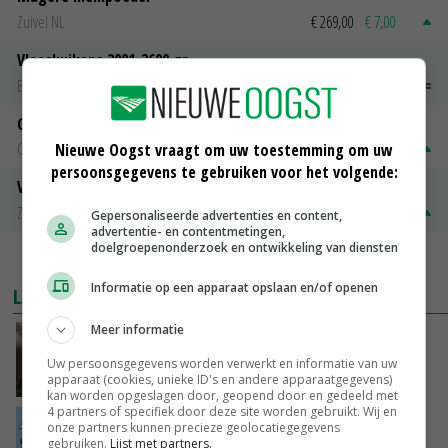
Zuivel NL
€ 269,00
€ 7,00
Vleeskuikens 2001-2600 gr
Barneveld
€ 1,09
~
€ 1,11
Gerst
Groningen
€ 197,00
€ 2,00
Nieuwe Oogst vraagt om uw toestemming om uw
persoonsgegevens te gebruiken voor het volgende:
Volle melkpoeder
Zuivel NL
€ 345,00
€ 20,00
Gepersonaliseerde advertenties en content,
advertentie- en contentmetingen,
doelgroepenonderzoek en ontwikkeling van diensten
MEER MARKTPRIJZEN
Informatie op een apparaat opslaan en/of openen
LAATSTE NIEUWS
Meer informatie
‘Samenwerking A-ware en Amalthea gaat
zorgen voor meer balans’
Uw persoonsgegevens worden verwerkt en informatie van uw
apparaat (cookies, unieke ID's en andere apparaatgegevens)
GISTEREN, 16:01
kan worden opgeslagen door, geopend door en gedeeld met
4 partners of specifiek door deze site worden gebruikt. Wij en
Internationale vraag naar geitenzuivel blijft
onze partners kunnen precieze geolocatiegegevens
gebruiken.
Lijst met partners.
groot: Nederland in Europese top