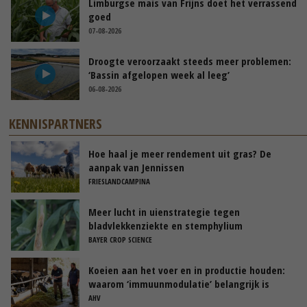
Limburgse mais van Frijns doet het verrassend
goed
07-08-2026
Droogte veroorzaakt steeds meer problemen:
‘Bassin afgelopen week al leeg’
06-08-2026
KENNISPARTNERS
Hoe haal je meer rendement uit gras? De
aanpak van Jennissen
FRIESLANDCAMPINA
Meer lucht in uienstrategie tegen
bladvlekkenziekte en stemphylium
BAYER CROP SCIENCE
Koeien aan het voer en in productie houden:
waarom ‘immuunmodulatie’ belangrijk is
tijdens de transitieperiode
AHV