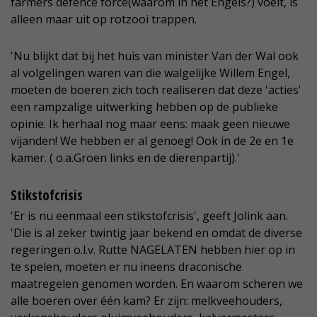
farmers defence force(waarom in het Engels?) voelt, is
alleen maar uit op rotzooi trappen.
'Nu blijkt dat bij het huis van minister Van der Wal ook
al volgelingen waren van die walgelijke Willem Engel,
moeten de boeren zich toch realiseren dat deze 'acties'
een rampzalige uitwerking hebben op de publieke
opinie. Ik herhaal nog maar eens: maak geen nieuwe
vijanden! We hebben er al genoeg! Ook in de 2e en 1e
kamer. ( o.a.Groen links en de dierenpartij).'
Stikstofcrisis
'Er is nu eenmaal een stikstofcrisis', geeft Jolink aan.
'Die is al zeker twintig jaar bekend en omdat de diverse
regeringen o.l.v. Rutte NAGELATEN hebben hier op in
te spelen, moeten er nu ineens draconische
maatregelen genomen worden. En waarom scheren we
alle boeren over één kam? Er zijn: melkveehouders,