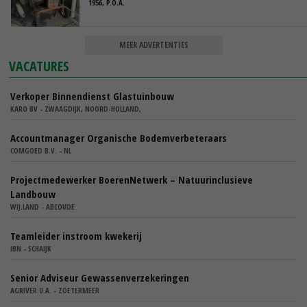
1956, P.O.A.
MEER ADVERTENTIES
VACATURES
Verkoper Binnendienst Glastuinbouw
KARO BV - ZWAAGDIJK, NOORD-HOLLAND,
Accountmanager Organische Bodemverbeteraars
COMGOED B.V. - NL
Projectmedewerker BoerenNetwerk – Natuurinclusieve
Landbouw
WIJ.LAND - ABCOUDE
Teamleider instroom kwekerij
IBN - SCHAIJK
Senior Adviseur Gewassenverzekeringen
AGRIVER U.A. - ZOETERMEER