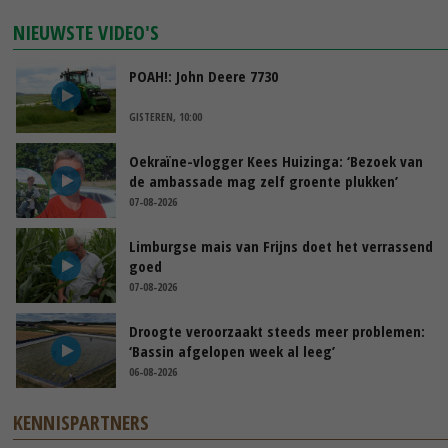
NIEUWSTE VIDEO'S
POAH!: John Deere 7730
GISTEREN, 10:00
Oekraïne-vlogger Kees Huizinga: ‘Bezoek van
de ambassade mag zelf groente plukken’
07-08-2026
Limburgse mais van Frijns doet het verrassend
goed
07-08-2026
Droogte veroorzaakt steeds meer problemen:
‘Bassin afgelopen week al leeg’
06-08-2026
KENNISPARTNERS