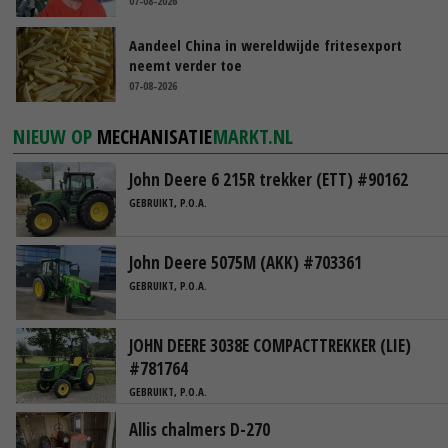
07-08-2026
Aandeel China in wereldwijde fritesexport
neemt verder toe
07-08-2026
NIEUW OP
MECHANISATIE
MARKT.NL
John Deere 6 215R trekker (ETT) #90162
GEBRUIKT, P.O.A.
John Deere 5075M (AKK) #703361
GEBRUIKT, P.O.A.
JOHN DEERE 3038E COMPACTTREKKER (LIE)
#781764
GEBRUIKT, P.O.A.
Allis chalmers D-270