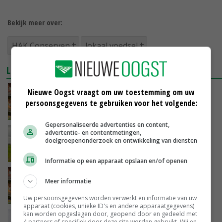
Bekijk meer over:
HAK Conserven
lokaal voedsel
LEES OOK
Nieuwe Oogst vraagt om uw toestemming om uw
Russische eigenaar HAK veroordeelt invasie
Oekraïne
persoonsgegevens te gebruiken voor het volgende:
04-03-2022
Gepersonaliseerde advertenties en content,
advertentie- en contentmetingen,
HAS-student Thijs Brooijmans wint eerste
doelgroepenonderzoek en ontwikkeling van diensten
Adri den Dekker-prijs
18-02-2022
Informatie op een apparaat opslaan en/of openen
HAK pakt door met groene missie en wil B
Meer informatie
Corp-certificering
11-01-2022
Uw persoonsgegevens worden verwerkt en informatie van uw
apparaat (cookies, unieke ID's en andere apparaatgegevens)
kan worden opgeslagen door, geopend door en gedeeld met
Adri den Dekker-prijs moet innovatie
4 partners of specifiek door deze site worden gebruikt. Wij en