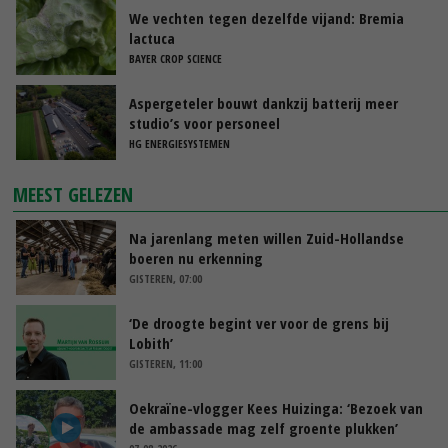
We vechten tegen dezelfde vijand: Bremia
lactuca
BAYER CROP SCIENCE
Aspergeteler bouwt dankzij batterij meer
studio’s voor personeel
HG ENERGIESYSTEMEN
MEEST GELEZEN
Na jarenlang meten willen Zuid-Hollandse
boeren nu erkenning
GISTEREN, 07:00
‘De droogte begint ver voor de grens bij
Lobith’
GISTEREN, 11:00
Oekraïne-vlogger Kees Huizinga: ‘Bezoek van
de ambassade mag zelf groente plukken’