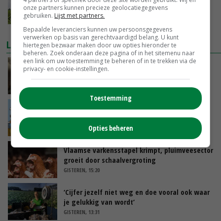
stimuleren bij studenten
onze partners kunnen precieze geolocatiegegevens
gebruiken.
Lijst met partners.
19-11-2021
Bepaalde leveranciers kunnen uw persoonsgegevens
verwerken op basis van gerechtvaardigd belang. U kunt
LAATSTE NIEUWS
hiertegen bezwaar maken door uw opties hieronder te
beheren. Zoek onderaan deze pagina of in het sitemenu naar
een link om uw toestemming te beheren of in te trekken via de
‘Samenwerking A-ware en Amalthea gaat
privacy- en cookie-instellingen.
zorgen voor meer balans’
GISTEREN, 16:01
Toestemming
Internationale vraag naar geitenzuivel blijft
groot: Nederland in Europese top
Opties beheren
GISTEREN, 15:33
Vlaamse varkensstapel krimpt, pluimveesector
groeit door schaalvergroting
GISTEREN, 15:20
‘Cijfer jezelf niet weg en doe vooral ook waar
je gelukkig van wordt’
GISTEREN, 13:31