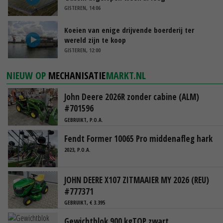
GISTEREN, 14:06
Koeien van enige drijvende boerderij ter
wereld zijn te koop
GISTEREN, 12:00
NIEUW OP
MECHANISATIE
MARKT.NL
John Deere 2026R zonder cabine (ALM)
#701596
GEBRUIKT, P.O.A.
Fendt Former 10065 Pro middenafleg hark
2023, P.O.A.
JOHN DEERE X107 ZITMAAIER MY 2026 (REU)
#777371
GEBRUIKT, € 3.395
Gewichtblok 900 kgTOP zwart