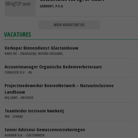
GEBRUIKT, P.O.A.
MEER ADVERTENTIES
VACATURES
Verkoper Binnendienst Glastuinbouw
KARO BV - ZWAAGDIJK, NOORD-HOLLAND,
Accountmanager Organische Bodemverbeteraars
COMGOED B.V. - NL
Projectmedewerker BoerenNetwerk – Natuurinclusieve
Landbouw
WIJ.LAND - ABCOUDE
Teamleider instroom kwekerij
IBN - SCHAIJK
Senior Adviseur Gewassenverzekeringen
AGRIVER U.A. - ZOETERMEER