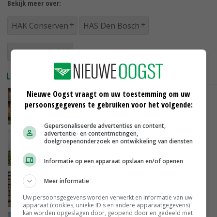
Bekijk meer over:
HAK Conserven
HAS Den Bosch
duurzaamheid
LEES OOK
Nieuwe Oogst vraagt om uw toestemming om uw
HAK pakt door met groene missie en wil B
persoonsgegevens te gebruiken voor het volgende:
Corp-certificering
11-01-2022
Gepersonaliseerde advertenties en content,
advertentie- en contentmetingen,
Adri den Dekker-prijs moet innovatie
doelgroepenonderzoek en ontwikkeling van diensten
stimuleren bij studenten
19-11-2021
Informatie op een apparaat opslaan en/of openen
Neerlands Glorie Groente & Fruit neemt Four
Meer informatie
Seasons Food over
Uw persoonsgegevens worden verwerkt en informatie van uw
10-11-2021
apparaat (cookies, unieke ID's en andere apparaatgegevens)
kan worden opgeslagen door, geopend door en gedeeld met