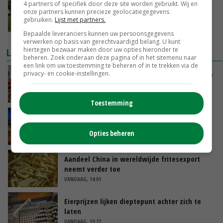
HAK realiseert duurzaamheidsplan
4 partners of specifiek door deze site worden gebruikt. Wij en
onze partners kunnen precieze geolocatiegegevens
PlanetProof voor eind 2021
gebruiken.
Lijst met partners.
07-09-2021
Bepaalde leveranciers kunnen uw persoonsgegevens
verwerken op basis van gerechtvaardigd belang. U kunt
hiertegen bezwaar maken door uw opties hieronder te
LAATSTE NIEUWS
beheren. Zoek onderaan deze pagina of in het sitemenu naar
een link om uw toestemming te beheren of in te trekken via de
privacy- en cookie-instellingen.
Oorlogen en El Niño stuwen voedselprijzen op
VANDAAG, 15:04
Toestemming
Nettowinst Royal A-ware onder druk ondanks
hogere omzet
Opties beheren
VANDAAG, 14:35
Aandeel China in wereldwijde fritesexport
neemt verder toe
VANDAAG, 14:01
Eierprijzen lijken dieptepunt achter zich te
laten
VANDAAG, 13:27