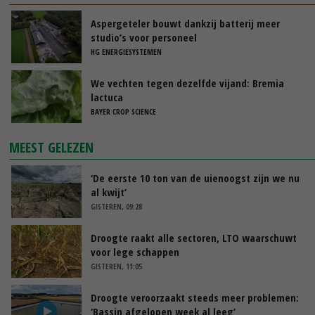
Aspergeteler bouwt dankzij batterij meer
studio’s voor personeel
HG ENERGIESYSTEMEN
We vechten tegen dezelfde vijand: Bremia
lactuca
BAYER CROP SCIENCE
MEEST GELEZEN
‘De eerste 10 ton van de uienoogst zijn we nu
al kwijt’
GISTEREN, 09:28
Droogte raakt alle sectoren, LTO waarschuwt
voor lege schappen
GISTEREN, 11:05
Droogte veroorzaakt steeds meer problemen:
‘Bassin afgelopen week al leeg’