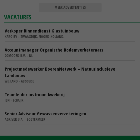
MEER ADVERTENTIES
VACATURES
Verkoper Binnendienst Glastuinbouw
KARO BV - ZWAAGDIJK, NOORD-HOLLAND,
Accountmanager Organische Bodemverbeteraars
COMGOED B.V. - NL
Projectmedewerker BoerenNetwerk – Natuurinclusieve
Landbouw
WIJ.LAND - ABCOUDE
Teamleider instroom kwekerij
IBN - SCHAIJK
Senior Adviseur Gewassenverzekeringen
AGRIVER U.A. - ZOETERMEER