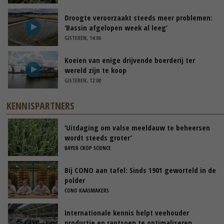
Droogte veroorzaakt steeds meer problemen:
‘Bassin afgelopen week al leeg’
GISTEREN, 14:06
Koeien van enige drijvende boerderij ter
wereld zijn te koop
GISTEREN, 12:00
KENNISPARTNERS
‘Uitdaging om valse meeldauw te beheersen
wordt steeds groter’
BAYER CROP SCIENCE
Bij CONO aan tafel: Sinds 1901 geworteld in de
polder
CONO KAASMAKERS
Internationale kennis helpt veehouder
productie en rantsoen te optimaliseren