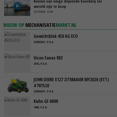
Koeien van enige drijvende boerderij ter
wereld zijn te koop
GISTEREN, 12:00
NIEUW OP
MECHANISATIE
MARKT.NL
Gewichtblok 450 KG ECO
GEBRUIKT, P.O.A.
Vicon Fanex 903
2016, P.O.A.
JOHN DEERE X127 ZITMAAIER MY2026 (ETT)
#781520
GEBRUIKT, P.O.A.
Kuhn GF 6000
1989, P.O.A.