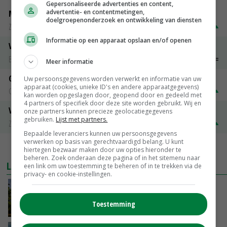
Gepersonaliseerde advertenties en content,
advertentie- en contentmetingen,
Magere melkpoeder
doelgroepenonderzoek en ontwikkeling van diensten
Zuivel NL
€ 269,00
€ 7,00
Informatie op een apparaat opslaan en/of openen
Vleeskuikens 2001-2600 gr
Barneveld
€ 1,09
~
€ 1,11
Meer informatie
Gerst
Uw persoonsgegevens worden verwerkt en informatie van uw
apparaat (cookies, unieke ID's en andere apparaatgegevens)
Groningen
€ 197,00
€ 2,00
kan worden opgeslagen door, geopend door en gedeeld met
4 partners of specifiek door deze site worden gebruikt. Wij en
Volle melkpoeder
onze partners kunnen precieze geolocatiegegevens
gebruiken.
Lijst met partners.
Zuivel NL
€ 345,00
€ 20,00
Bepaalde leveranciers kunnen uw persoonsgegevens
verwerken op basis van gerechtvaardigd belang. U kunt
MEER MARKTPRIJZEN
hiertegen bezwaar maken door uw opties hieronder te
beheren. Zoek onderaan deze pagina of in het sitemenu naar
LAATSTE NIEUWS
een link om uw toestemming te beheren of in te trekken via de
privacy- en cookie-instellingen.
Kamervragen over onttrekkingsverbod,
minister spreekt van ‘ondernemersrisico’
Toestemming
VANDAAG, 16:27