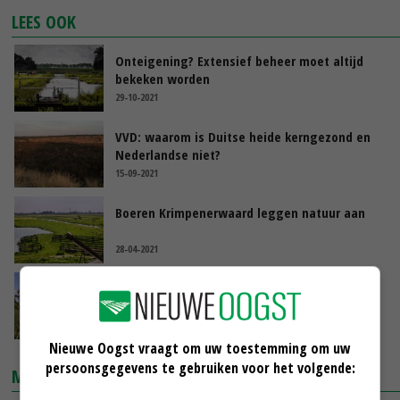
LEES OOK
Onteigening? Extensief beheer moet altijd
bekeken worden
29-10-2021
VVD: waarom is Duitse heide kerngezond en
Nederlandse niet?
15-09-2021
Boeren Krimpenerwaard leggen natuur aan
28-04-2021
IVN Natuureducatie: 'Laat woningbouw,
natuur en landbouw samengaan'
14-01-2021
Nieuwe Oogst vraagt om uw toestemming om uw
persoonsgegevens te gebruiken voor het volgende:
MARKTPRIJZEN