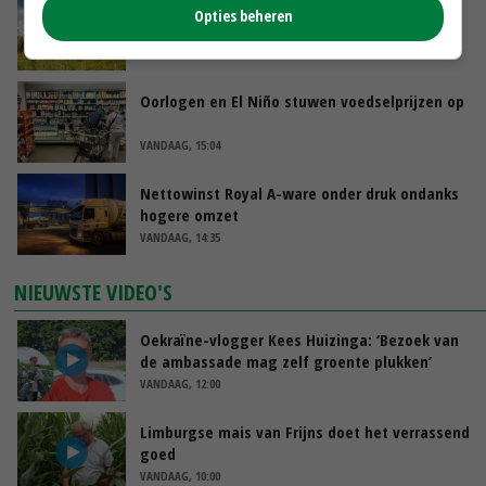
‘Rendement van Krullvarkens komt van de
Opties beheren
overkant’
VANDAAG, 15:30
Oorlogen en El Niño stuwen voedselprijzen op
VANDAAG, 15:04
Nettowinst Royal A-ware onder druk ondanks
hogere omzet
VANDAAG, 14:35
NIEUWSTE VIDEO'S
Oekraïne-vlogger Kees Huizinga: ‘Bezoek van
de ambassade mag zelf groente plukken’
VANDAAG, 12:00
Limburgse mais van Frijns doet het verrassend
goed
VANDAAG, 10:00