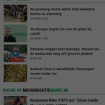
Na jarenlang meten willen Zuid-Hollandse
boeren nu erkenning
GISTEREN, 07:00
‘De droogte begint ver voor de grens bij
Lobith’
GISTEREN, 11:00
Oekraïne-vlogger Kees Huizinga: ‘Bezoek van
de ambassade mag zelf groente plukken’
07-08-2026
Aandeel China in wereldwijde fritesexport
neemt verder toe
07-08-2026
NIEUW OP
MECHANISATIE
MARKT.NL
Husqvarna Rider 316TX incl. 122cm Combi