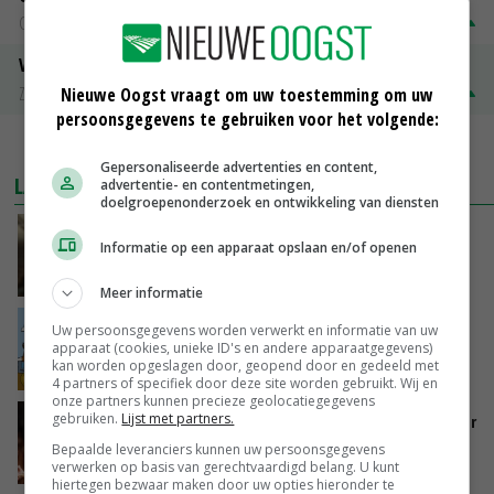
Groningen
€ 197,00
€ 2,00
Volle melkpoeder
Zuivel NL
€ 345,00
€ 20,00
Nieuwe Oogst vraagt om uw toestemming om uw
persoonsgegevens te gebruiken voor het volgende:
MEER MARKTPRIJZEN
Gepersonaliseerde advertenties en content,
LAATSTE NIEUWS
advertentie- en contentmetingen,
doelgroepenonderzoek en ontwikkeling van diensten
‘Samenwerking A-ware en Amalthea gaat
Informatie op een apparaat opslaan en/of openen
zorgen voor meer balans’
GISTEREN, 16:01
Meer informatie
Internationale vraag naar geitenzuivel blijft
Uw persoonsgegevens worden verwerkt en informatie van uw
groot: Nederland in Europese top
apparaat (cookies, unieke ID's en andere apparaatgegevens)
kan worden opgeslagen door, geopend door en gedeeld met
GISTEREN, 15:33
4 partners of specifiek door deze site worden gebruikt. Wij en
onze partners kunnen precieze geolocatiegegevens
gebruiken.
Lijst met partners.
Vlaamse varkensstapel krimpt, pluimveesector
groeit door schaalvergroting
Bepaalde leveranciers kunnen uw persoonsgegevens
GISTEREN, 15:20
verwerken op basis van gerechtvaardigd belang. U kunt
hiertegen bezwaar maken door uw opties hieronder te