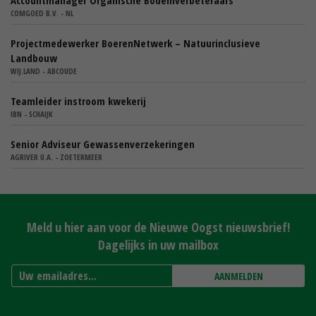
Accountmanager Organische Bodemverbeteraars
COMGOED B.V. - NL
Projectmedewerker BoerenNetwerk – Natuurinclusieve
Landbouw
WIJ.LAND - ABCOUDE
Teamleider instroom kwekerij
IBN - SCHAIJK
Senior Adviseur Gewassenverzekeringen
AGRIVER U.A. - ZOETERMEER
Meld u hier aan voor de Nieuwe Oogst nieuwsbrief!
Dagelijks in uw mailbox
AANMELDEN