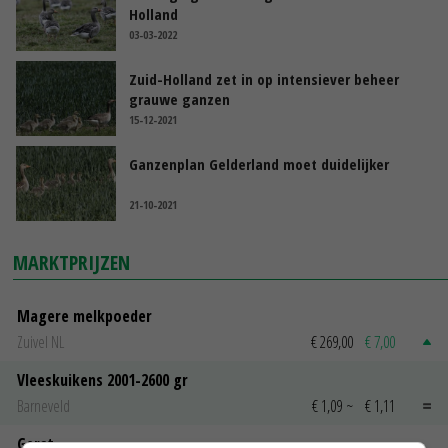
Holland
03-03-2022
Zuid-Holland zet in op intensiever beheer
grauwe ganzen
15-12-2021
Ganzenplan Gelderland moet duidelijker
21-10-2021
MARKTPRIJZEN
Magere melkpoeder
Zuivel NL
€ 269,00
€ 7,00
Vleeskuikens 2001-2600 gr
Barneveld
€ 1,09
~
€ 1,11
Gerst