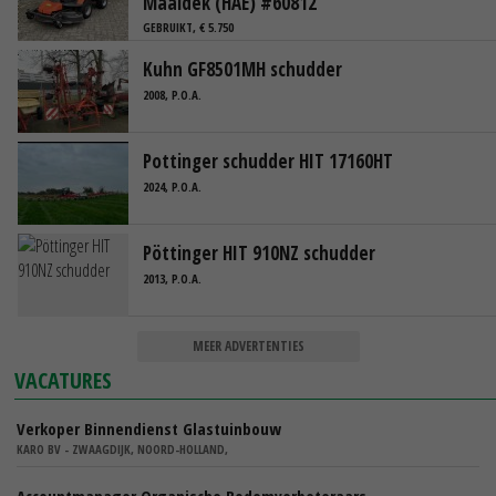
Maaidek (HAE) #60812
GEBRUIKT, € 5.750
Kuhn GF8501MH schudder
2008, P.O.A.
Pottinger schudder HIT 17160HT
2024, P.O.A.
Pöttinger HIT 910NZ schudder
2013, P.O.A.
MEER ADVERTENTIES
VACATURES
Verkoper Binnendienst Glastuinbouw
KARO BV - ZWAAGDIJK, NOORD-HOLLAND,