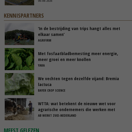
06-08-2026
KENNISPARTNERS
‘In de bestrijding van trips hangt alles met
elkaar samen’
AGRIFIRM
Met fosfaatbladbemesting meer energie,
meer groei en meer knollen
YARA
We vechten tegen dezelfde vijand: Bremia
lactuca
BAYER CROP SCIENCE
WTTA: wat betekent de nieuwe wet voor
agrarische ondernemers die werken met
uitzendkrachten?
AB WERKT ZUID-NEDERLAND
MEEST GELEZEN