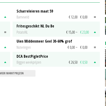
Scharreleieren maat 59
Barneveld
€ 12,00
€ 0,00
Fritesgeschikt NL Du Be
PotatoNL
€ 15,00
~
€ 23,00
Uien Middenmeer Geel 30-60% grof
Noteringen
€ 0,00
~
€ 0,00
DCA BestPigletPrice
Biggen weekprijzen
€ 26,50
€ 0,50
MEER MARKTPRIJZEN