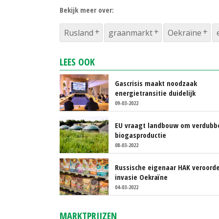
Bekijk meer over:
Rusland
graanmarkt
Oekraïne
LEES OOK
Gascrisis maakt noodzaak
energietransitie duidelijk
09-03-2022
EU vraagt landbouw om verdubb
biogasproductie
08-03-2022
Russische eigenaar HAK veroorde
invasie Oekraïne
04-03-2022
MARKTPRIJZEN