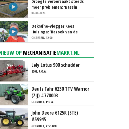
Droogte veroorzaakt steeds
meer problemen: ‘Bassin
afgelopen week al leeg’
06-08-2026
Oekraïne-vlogger Kees
Huizinga: ‘Bezoek van de
ambassade mag zelf groente
GISTEREN, 12:00
plukken’
NIEUW OP
MECHANISATIE
MARKT.NL
Lely Lotus 900 schudder
2008, P.O.A.
Deutz Fahr 6230 TTV Warrior
(ZIJ) #778003
GEBRUIKT, P.O.A.
John Deere 6125R (STE)
#59945
GEBRUIKT, € 55.000