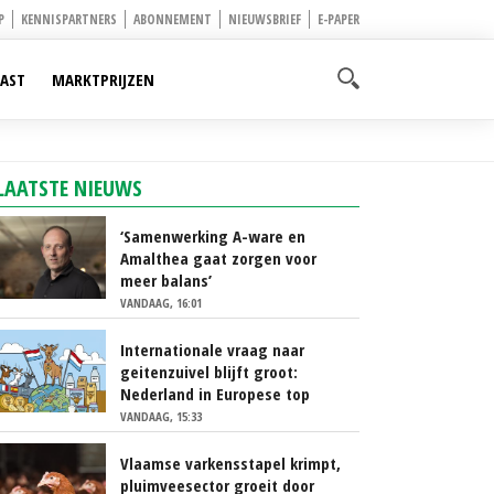
P
KENNISPARTNERS
ABONNEMENT
NIEUWSBRIEF
E-PAPER
AST
MARKTPRIJZEN
LAATSTE NIEUWS
‘Samenwerking A-ware en
Amalthea gaat zorgen voor
meer balans’
VANDAAG, 16:01
Internationale vraag naar
geitenzuivel blijft groot:
Nederland in Europese top
VANDAAG, 15:33
Vlaamse varkensstapel krimpt,
pluimveesector groeit door