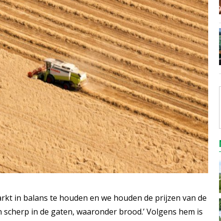
arkt in balans te houden en we houden de prijzen van de
 scherp in de gaten, waaronder brood.’ Volgens hem is