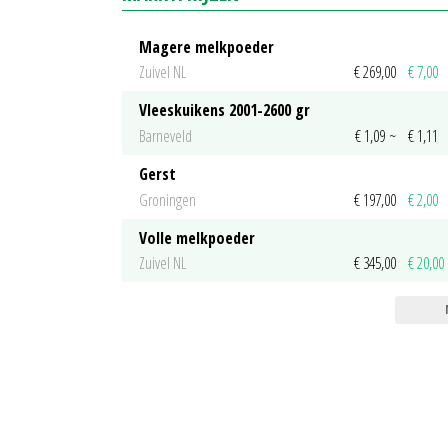
Magere melkpoeder
Zuivel NL
€ 269,00
€ 7,00
Vleeskuikens 2001-2600 gr
Barneveld
€ 1,09
~
€ 1,11
Gerst
Groningen
€ 197,00
€ 2,00
Volle melkpoeder
Zuivel NL
€ 345,00
€ 20,00