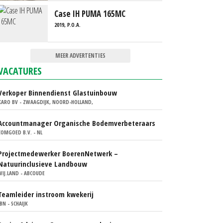
Case IH PUMA 165MC
2019, P.O.A.
MEER ADVERTENTIES
VACATURES
Verkoper Binnendienst Glastuinbouw
KARO BV - ZWAAGDIJK, NOORD-HOLLAND,
Accountmanager Organische Bodemverbeteraars
COMGOED B.V. - NL
Projectmedewerker BoerenNetwerk –
Natuurinclusieve Landbouw
WIJ.LAND - ABCOUDE
Teamleider instroom kwekerij
IBN - SCHAIJK