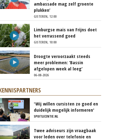
ambassade mag zelf groente
plukken’
GISTEREN, 12:00
Limburgse mais van Frijns doet
het verrassend goed
GISTEREN, 10:00
Droogte veroorzaakt steeds
meer problemen: ‘Bassin
afgelopen week al leeg’
06-08-2026
KENNISPARTNERS
'Wij willen cursisten zo goed en
duidelijk mogelijk informeren'
SPUITLICENTIE.NL
Twee adviseurs zijn vraagbaak
voor leden over telefonie en