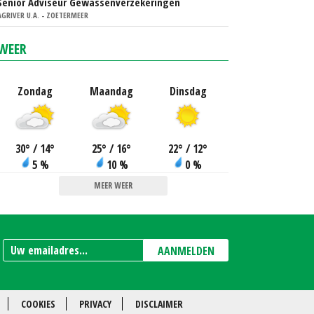
Senior Adviseur Gewassenverzekeringen
AGRIVER U.A. - ZOETERMEER
WEER
Zondag
Maandag
Dinsdag
30
°
/ 14
°
25
°
/ 16
°
22
°
/ 12
°
5 %
10 %
0 %
MEER WEER
AANMELDEN
COOKIES
PRIVACY
DISCLAIMER