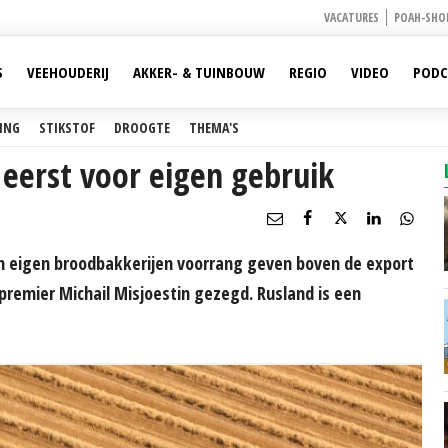
VACATURES
POAH-SHO
S
VEEHOUDERIJ
AKKER- & TUINBOUW
REGIO
VIDEO
PODC
ING
STIKSTOF
DROOGTE
THEMA'S
eerst voor eigen gebruik
jn eigen broodbakkerijen voorrang geven boven de export
premier Michail Misjoestin gezegd. Rusland is een