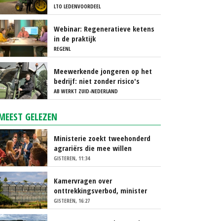
ICT
LTO LEDENVOORDEEL
Webinar: Regeneratieve ketens
in de praktijk
REGENL
Meewerkende jongeren op het
bedrijf: niet zonder risico's
AB WERKT ZUID-NEDERLAND
MEEST GELEZEN
Ministerie zoekt tweehonderd
agrariërs die mee willen
denken
GISTEREN, 11:34
Kamervragen over
onttrekkingsverbod, minister
spreekt van ‘ondernemersrisico’
GISTEREN, 16:27