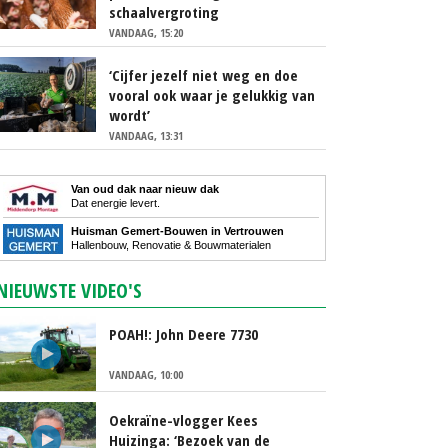
schaalvergroting
VANDAAG, 15:20
‘Cijfer jezelf niet weg en doe
vooral ook waar je gelukkig van
wordt’
VANDAAG, 13:31
Van oud dak naar nieuw dak
Dat energie levert.
Huisman Gemert-Bouwen in Vertrouwen
Hallenbouw, Renovatie & Bouwmaterialen
NIEUWSTE VIDEO'S
POAH!: John Deere 7730
VANDAAG, 10:00
Oekraïne-vlogger Kees
Huizinga: ‘Bezoek van de