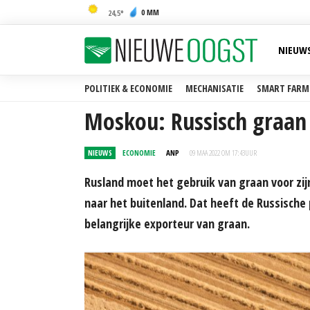
0 MM
24,5
NIEUW
POLITIEK & ECONOMIE
MECHANISATIE
SMART FARM
Moskou: Russisch graan 
NIEUWS
ECONOMIE
ANP
09 MAA 2022 OM 17:43
UUR
Rusland moet het gebruik van graan voor zi
naar het buitenland. Dat heeft de Russische 
belangrijke exporteur van graan.