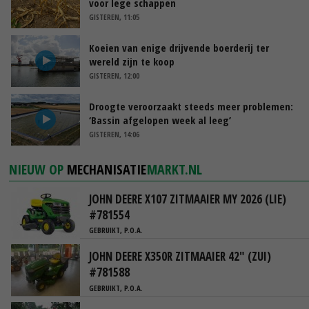
voor lege schappen
GISTEREN, 11:05
Koeien van enige drijvende boerderij ter
wereld zijn te koop
GISTEREN, 12:00
Droogte veroorzaakt steeds meer problemen:
‘Bassin afgelopen week al leeg’
GISTEREN, 14:06
NIEUW OP
MECHANISATIE
MARKT.NL
JOHN DEERE X107 ZITMAAIER MY 2026 (LIE)
#781554
GEBRUIKT, P.O.A.
JOHN DEERE X350R ZITMAAIER 42" (ZUI)
#781588
GEBRUIKT, P.O.A.