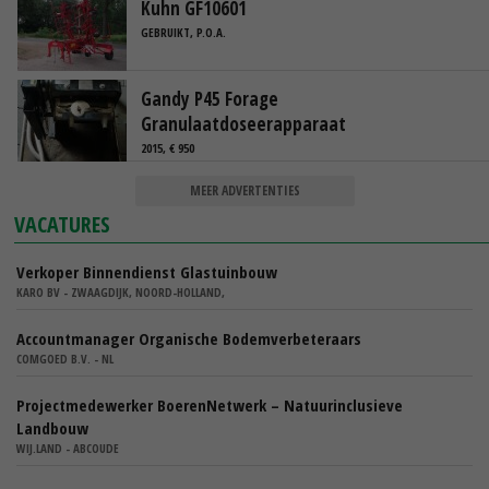
Kuhn GF10601
GEBRUIKT, P.O.A.
Gandy P45 Forage
Granulaatdoseerapparaat
2015, € 950
MEER ADVERTENTIES
VACATURES
Verkoper Binnendienst Glastuinbouw
KARO BV - ZWAAGDIJK, NOORD-HOLLAND,
Accountmanager Organische Bodemverbeteraars
COMGOED B.V. - NL
Projectmedewerker BoerenNetwerk – Natuurinclusieve
Landbouw
WIJ.LAND - ABCOUDE