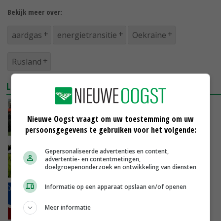
Bekijk meer over:
aardgas
energietransitie
Oekraïne
Rusland
LEES OOK
Yara verlaagt kunstmestproductie vanwege
gasprijs
Nieuwe Oogst vraagt om uw toestemming om uw
09-03-2022
persoonsgegevens te gebruiken voor het volgende:
EU vraagt landbouw om verdubbeling
Gepersonaliseerde advertenties en content,
biogasproductie
advertentie- en contentmetingen,
doelgroepenonderzoek en ontwikkeling van diensten
08-03-2022
Informatie op een apparaat opslaan en/of openen
Gas en diesel weer duurder door oorlog in
Oekraïne
Meer informatie
08-03-2022