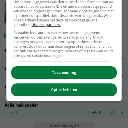
Uw persoonsgegevens worden verwerkt en informatie van uw
apparaat (cookies, unieke ID's en andere apparaatgegevens)
Europese gasprijs schiet 60 procent omhoog
kan worden opgeslagen door, geopend door en gedeeld met
4 partners of specifiek door deze site worden gebruikt. Wij en
02-03-2022
onze partners kunnen precieze geolocatiegegevens
gebruiken.
Lijst met partners.
Bepaalde leveranciers kunnen uw persoonsgegevens
MARKTPRIJZEN
verwerken op basis van gerechtvaardigd belang. U kunt
hiertegen bezwaar maken door uw opties hieronder te
beheren. Zoek onderaan deze pagina of in het sitemenu naar
Magere melkpoeder
een link om uw toestemming te beheren of in te trekken via de
privacy- en cookie-instellingen.
Zuivel NL
€ 269,00
€ 7,00
Vleeskuikens 2001-2600 gr
Toestemming
Barneveld
€ 1,09
~
€ 1,11
Gerst
Opties beheren
Groningen
€ 197,00
€ 2,00
Volle melkpoeder
Zuivel NL
€ 345,00
€ 20,00
MEER MARKTPRIJZEN