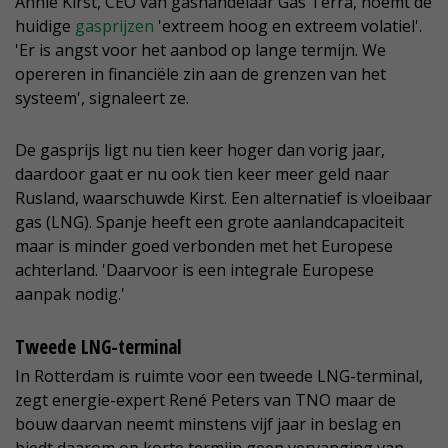
Annie Kirst, CEO van gashandelaar Gas Terra, noemt de
huidige
gasprijzen
'extreem hoog en extreem volatiel'.
'Er is angst voor het aanbod op lange termijn. We
opereren in financiële zin aan de grenzen van het
systeem', signaleert ze.
De gasprijs ligt nu tien keer hoger dan vorig jaar,
daardoor gaat er nu ook tien keer meer geld naar
Rusland, waarschuwde Kirst. Een alternatief is vloeibaar
gas (LNG). Spanje heeft een grote aanlandcapaciteit
maar is minder goed verbonden met het Europese
achterland. 'Daarvoor is een integrale Europese
aanpak nodig.'
Tweede LNG-terminal
In Rotterdam is ruimte voor een tweede LNG-terminal,
zegt energie-expert René Peters van TNO maar de
bouw daarvan neemt minstens vijf jaar in beslag en