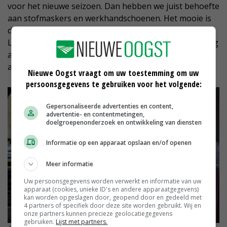
voor het nieuwe seizoen. Dan hebben we juist behoefte
aan stofmaskers en werkhandschoenen. Het mooie is
dat we alles snel en eenvoudig kunnen bestellen bij
Lyreco en dat we deze spullen dan ook de volgende dag
al binnen hebben. Ik wil Lyreco daarom zeker
aanbevelen bij collega-ondernemers.’
Nieuwe Oogst vraagt om uw toestemming om uw
persoonsgegevens te gebruiken voor het volgende:
Gepersonaliseerde advertenties en content,
advertentie- en contentmetingen,
doelgroepenonderzoek en ontwikkeling van diensten
Informatie op een apparaat opslaan en/of openen
Meer informatie
Uw persoonsgegevens worden verwerkt en informatie van uw
apparaat (cookies, unieke ID's en andere apparaatgegevens)
kan worden opgeslagen door, geopend door en gedeeld met
4 partners of specifiek door deze site worden gebruikt. Wij en
onze partners kunnen precieze geolocatiegegevens
gebruiken.
Lijst met partners.