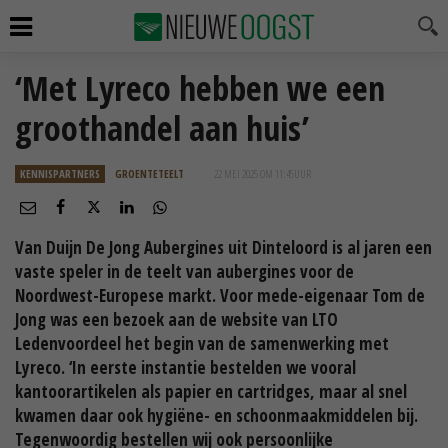
‘Met Lyreco hebben we een
groothandel aan huis’
KENNISPARTNERS
GROENTETEELT
22 MEI 2025 OM 11:45
UUR
Van Duijn De Jong Aubergines uit Dinteloord is al jaren een
vaste speler in de teelt van aubergines voor de
Noordwest-Europese markt. Voor mede-eigenaar Tom de
Jong was een bezoek aan de website van LTO
Ledenvoordeel het begin van de samenwerking met
Lyreco. ‘In eerste instantie bestelden we vooral
kantoorartikelen als papier en cartridges, maar al snel
kwamen daar ook hygiëne- en schoonmaakmiddelen bij.
Tegenwoordig bestellen wij ook persoonlijke