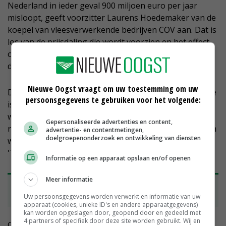
Nederland in ieder geval 900 miljoen euro per jaar
misloopt, geeft voorzitter Laurens Hoedemaker van de
koepel van vleesverwerkende bedrijven COV aan. Dat is
los van de prijsdaling die wordt voorzien en het effect
op de vierkantsverwaarding en het
duurzaamheidsprofiel van Nederlands varkensvlees.
Nieuwe Oogst vraagt om uw toestemming om uw
De biosecurity, die in Oost-Europa toch minder op orde
persoonsgegevens te gebruiken voor het volgende:
is dan in Nederland, en het versnipperde
wildezwijnenbeheer noemt Hoedemaker de grootste
Gepersonaliseerde advertenties en content,
risico's. Hij roept daarom het ministerie van LNV op om
advertentie- en contentmetingen,
doelgroepenonderzoek en ontwikkeling van diensten
weer regie te voeren op het beheer van wilde zwijnen.
'Ter preventie en bij een uitbraak van AVP.'
Informatie op een apparaat opslaan en/of openen
Meer informatie
• Lees ook:
Verstraten-Ketelaars: 'Oud zeer door
KVP kan gezonde ontwikkeling remmen'
Uw persoonsgegevens worden verwerkt en informatie van uw
apparaat (cookies, unieke ID's en andere apparaatgegevens)
kan worden opgeslagen door, geopend door en gedeeld met
4 partners of specifiek door deze site worden gebruikt. Wij en
COV maakt deel uit van het preventieteam waarin