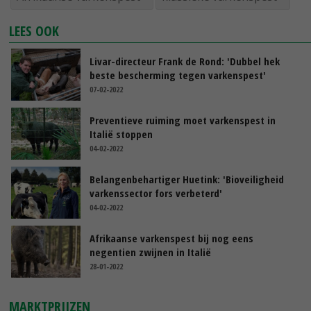
LEES OOK
Livar-directeur Frank de Rond: 'Dubbel hek
beste bescherming tegen varkenspest'
07-02-2022
Preventieve ruiming moet varkenspest in
Italië stoppen
04-02-2022
Belangenbehartiger Huetink: 'Bioveiligheid
varkenssector fors verbeterd'
04-02-2022
Afrikaanse varkenspest bij nog eens
negentien zwijnen in Italië
28-01-2022
MARKTPRIJZEN