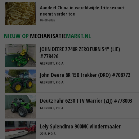
Aandeel China in wereldwijde fritesexport
neemt verder toe
07-08-2026
NIEUW OP
MECHANISATIE
MARKT.NL
JOHN DEERE Z740R ZEROTURN 54" (LIE)
#778426
GEBRUIKT, P.O.A.
John Deere 6R 150 trekker (DRO) #708772
GEBRUIKT, P.O.A.
Deutz Fahr 6230 TTV Warrior (ZIJ) #778003
GEBRUIKT, P.O.A.
Lely Splendimo 900MC vlindermaaier
2015, P.O.A.