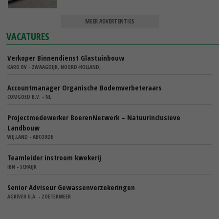
MEER ADVERTENTIES
VACATURES
Verkoper Binnendienst Glastuinbouw
KARO BV - ZWAAGDIJK, NOORD-HOLLAND,
Accountmanager Organische Bodemverbeteraars
COMGOED B.V. - NL
Projectmedewerker BoerenNetwerk – Natuurinclusieve
Landbouw
WIJ.LAND - ABCOUDE
Teamleider instroom kwekerij
IBN - SCHAIJK
Senior Adviseur Gewassenverzekeringen
AGRIVER U.A. - ZOETERMEER