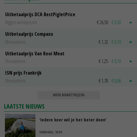
Uitbetaalprijs DCA BestPigletPrice
Biggen weekprijzen
€ 26,50
€ 0,50
Uitbetaalprijs Compaxo
Vleesvarkens
€ 1,32
€ 0,10
Uitbetaalprijs Van Rooi Meat
Vleesvarkens
€ 1,25
€ 0,10
ISN prijs Frankrijk
Vleesvarkens
€ 1,78
€ 0,06
MEER MARKTPRIJZEN
LAATSTE NIEUWS
‘Iedere keer wil je het beter doen’
VANDAAG, 10:03