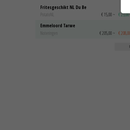
Fritesgeschikt NL Du Be
PotatoNL
€ 15,00
~
€ 23,00
Emmeloord Tarwe
Noteringen
€ 205,00
~
€ 208,0