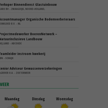
Verkoper Binnendienst Glastuinbouw
KARO BV - ZWAAGDIJK, NOORD-HOLLAND,
Accountmanager Organische Bodemverbeteraars
COMGOED B.V. - NL
Projectmedewerker BoerenNetwerk –
Natuurinclusieve Landbouw
WIJ.LAND - ABCOUDE
Teamleider instroom kwekerij
IBN - SCHAIJK
Senior Adviseur Gewassenverzekeringen
AGRIVER U.A. - ZOETERMEER
WEER
Maandag
Dinsdag
Woensdag