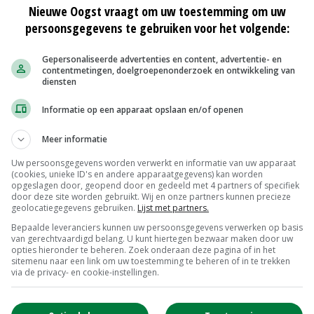
Nieuwe Oogst vraagt om uw toestemming om uw
persoonsgegevens te gebruiken voor het volgende:
Gepersonaliseerde advertenties en content, advertentie- en
contentmetingen, doelgroepenonderzoek en ontwikkeling van
diensten
 uit
Fokker Peter van Wegen: 'Mooi paard
Informatie op een apparaat opslaan en/of openen
is functioneel gebouwd'
08-12-2021
Meer informatie
Uw persoonsgegevens worden verwerkt en informatie van uw apparaat
'Fokkerij heeft effect op
(cookies, unieke ID's en andere apparaatgegevens) kan worden
leervermogen'
opgeslagen door, geopend door en gedeeld met 4 partners of specifiek
25-10-2021
door deze site worden gebruikt. Wij en onze partners kunnen precieze
geolocatiegegevens gebruiken.
Lijst met partners.
komt
Verzekeraar fruittelers krijgt twintig
Bepaalde leveranciers kunnen uw persoonsgegevens verwerken op basis
claims binnen
van gerechtvaardigd belang. U kunt hiertegen bezwaar maken door uw
opties hieronder te beheren. Zoek onderaan deze pagina of in het
22-07-2021
sitemenu naar een link om uw toestemming te beheren of in te trekken
via de privacy- en cookie-instellingen.