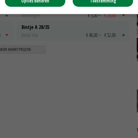
Opties beheren
Toestemming
Emmeloord Schaaltjespeen
Noteringen
€ 5,00
~
€ 20,00
Bintje A 28/35
0
Bintje Info
€ 48,00
~
€ 52,00
MEER MARKTPRIJZEN