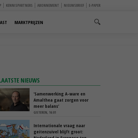
P
KENNISPARTNERS
ABONNEMENT
NIEUWSBRIEF
E-PAPER
AST
MARKTPRIJZEN
LAATSTE NIEUWS
‘Samenwerking A-ware en
Amalthea gaat zorgen voor
meer balans’
GISTEREN, 16:01
Internationale vraag naar
geitenzuivel blijft groot:
Nederland in Europese top