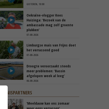
GISTEREN, 10:00
Oekraïne-vlogger Kees
Huizinga: ‘Bezoek van de
ambassade mag zelf groente
plukken’
07-08-2026
Limburgse mais van Frijns doet
het verrassend goed
07-08-2026
Droogte veroorzaakt steeds
meer problemen: ‘Bassin
afgelopen week al leeg’
06-08-2026
KENNISPARTNERS
‘Meeldauw kan ons zomaar
weer eens verrassen’