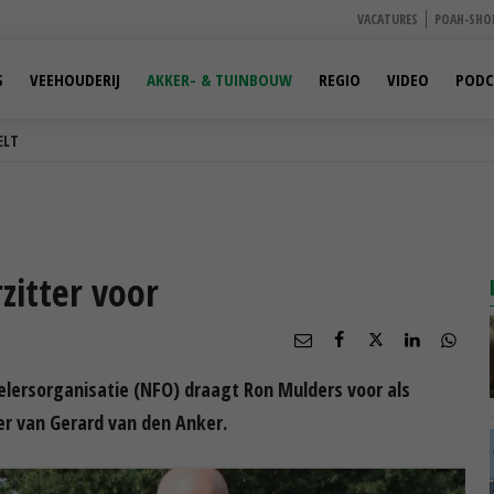
VACATURES
POAH-SHO
S
VEEHOUDERIJ
AKKER- & TUINBOUW
REGIO
VIDEO
PODC
ELT
zitter voor
elersorganisatie (NFO) draagt Ron Mulders voor als
er van Gerard van den Anker.