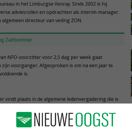
ureau in het Limburgse Venray. Sinds 2002 is hij
iverse adviesrollen en opdrachten als interim-manager.
 algemeen directeur van veiling ZON.
ing Zaltbommel
 van NFO-voorzitter voor 2,5 dag per week gaat
an zijn voorganger. Afgesproken is om na een jaar te
 voldoende is.
 vindt plaats in de algemene ledenvergadering die is
gelijkheid om met steun van minimaal 25 NFO-leden