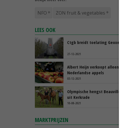
NFO
ZON fruit & vegetables
LEES OOK
Ctgb breidt toelating Geoxe fors
27-12-2021
Albert Heijn verkoopt alleen nog
Nederlandse appels
03-12-2021
Olympische hengst Beauville Z 
uit Kerkrade
10-08-2021
MARKTPRIJZEN