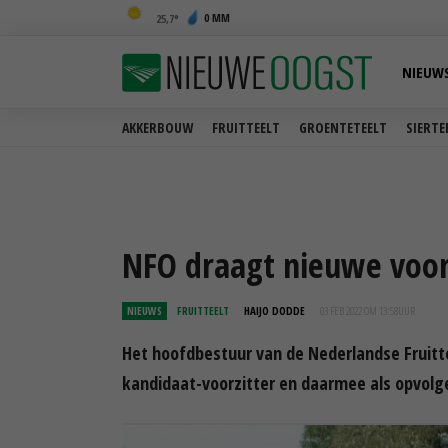
0 MM
25,7
NIEUW
AKKERBOUW
FRUITTEELT
GROENTETEELT
SIERTE
NFO draagt nieuwe voor
NIEUWS
FRUITTEELT
HAIJO DODDE
03 FEB 2022 OM 13:58
UUR
Het hoofdbestuur van de Nederlandse Fruitt
kandidaat-voorzitter en daarmee als opvolg