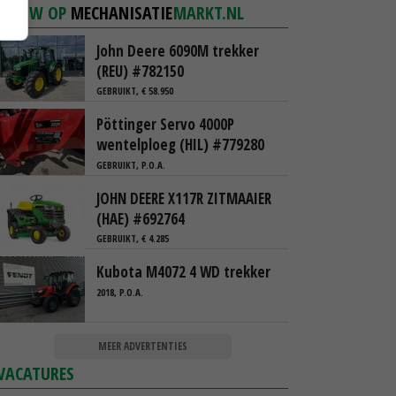
NIEUW OP
MECHANISATIE
MARKT.NL
John Deere 6090M trekker
(REU) #782150
GEBRUIKT, € 58.950
Pöttinger Servo 4000P
wentelploeg (HIL) #779280
GEBRUIKT, P.O.A.
JOHN DEERE X117R ZITMAAIER
(HAE) #692764
GEBRUIKT, € 4.285
Kubota M4072 4 WD trekker
2018, P.O.A.
MEER ADVERTENTIES
VACATURES