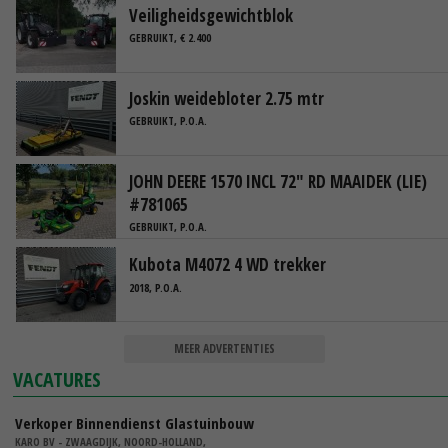
Veiligheidsgewichtblok
GEBRUIKT, € 2.400
Joskin weidebloter 2.75 mtr
GEBRUIKT, P.O.A.
JOHN DEERE 1570 INCL 72" RD MAAIDEK (LIE)
#781065
GEBRUIKT, P.O.A.
Kubota M4072 4 WD trekker
2018, P.O.A.
MEER ADVERTENTIES
VACATURES
Verkoper Binnendienst Glastuinbouw
KARO BV - ZWAAGDIJK, NOORD-HOLLAND,