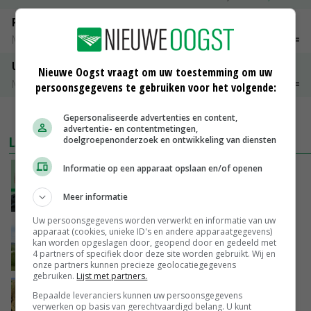
Peen
Noteringen
€ 26,00
~
€ 33,00
Uien Middenmeer Geel 30-60% grof
Nieuwe Oogst vraagt om uw toestemming om uw
Noteringen
€ 0,00
~
€ 0,00
persoonsgegevens te gebruiken voor het volgende:
MEER MARKTPRIJZEN
Gepersonaliseerde advertenties en content,
advertentie- en contentmetingen,
LAATSTE NIEUWS
doelgroepenonderzoek en ontwikkeling van diensten
Informatie op een apparaat opslaan en/of openen
‘De droogte begint ver voor de grens bij
Lobith’
Meer informatie
VANDAAG, 11:00
Uw persoonsgegevens worden verwerkt en informatie van uw
POAH!: John Deere 7730
apparaat (cookies, unieke ID's en andere apparaatgegevens)
kan worden opgeslagen door, geopend door en gedeeld met
4 partners of specifiek door deze site worden gebruikt. Wij en
VANDAAG, 10:00
onze partners kunnen precieze geolocatiegegevens
gebruiken.
Lijst met partners.
Geen vee meer op Noord-Hollandse zeedijken
Bepaalde leveranciers kunnen uw persoonsgegevens
door aanhoudende droogte
verwerken op basis van gerechtvaardigd belang. U kunt