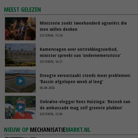
MEEST GELEZEN
Ministerie zoekt tweehonderd agrariërs die
mee willen denken
GISTEREN, 11:34
Kamervragen over onttrekkingsverbod,
minister spreekt van ‘ondernemersrisico’
GISTEREN, 16:27
Droogte veroorzaakt steeds meer problemen:
‘Bassin afgelopen week al leeg’
06-08-2026
Oekraïne-vlogger Kees Huizinga: ‘Bezoek van
de ambassade mag zelf groente plukken’
GISTEREN, 12:00
NIEUW OP
MECHANISATIE
MARKT.NL