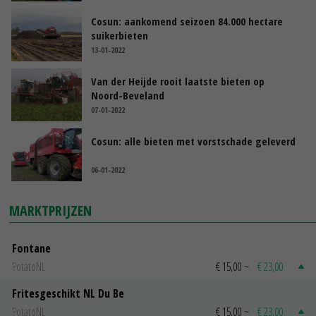
Cosun: aankomend seizoen 84.000 hectare
suikerbieten
13-01-2022
Van der Heijde rooit laatste bieten op
Noord-Beveland
07-01-2022
Cosun: alle bieten met vorstschade geleverd
06-01-2022
MARKTPRIJZEN
Fontane
PotatoNL
€ 15,00
~
€ 23,00
Fritesgeschikt NL Du Be
PotatoNL
€ 15,00
~
€ 23,00