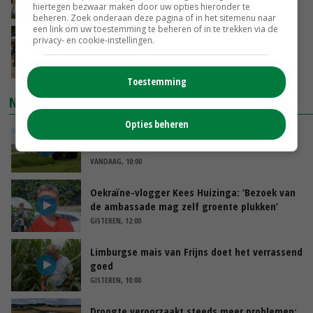
hiertegen bezwaar maken door uw opties hieronder te
VANDAAG, 09:48
beheren. Zoek onderaan deze pagina of in het sitemenu naar
een link om uw toestemming te beheren of in te trekken via de
Na jarenlang meten willen Zuid-Hollandse
privacy- en cookie-instellingen.
boeren nu erkenning
VANDAAG, 07:00
Toestemming
NIEUWSTE VIDEO'S
Opties beheren
POAH!: John Deere 7730
VANDAAG, 10:00
Oekraïne-vlogger Kees Huizinga: ‘Bezoek van
de ambassade mag zelf groente plukken’
GISTEREN, 12:00
Limburgse mais van Frijns doet het verrassend
goed
GISTEREN, 10:00
Droogte veroorzaakt steeds meer problemen: