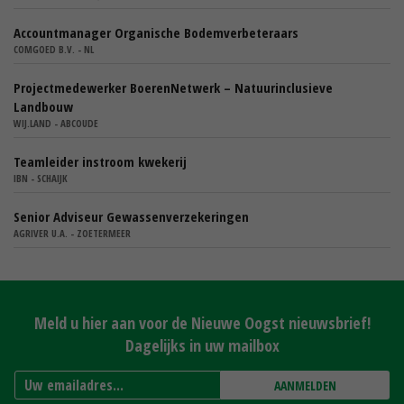
Accountmanager Organische Bodemverbeteraars
COMGOED B.V. - NL
Projectmedewerker BoerenNetwerk – Natuurinclusieve
Landbouw
WIJ.LAND - ABCOUDE
Teamleider instroom kwekerij
IBN - SCHAIJK
Senior Adviseur Gewassenverzekeringen
AGRIVER U.A. - ZOETERMEER
Meld u hier aan voor de Nieuwe Oogst nieuwsbrief!
Dagelijks in uw mailbox
AANMELDEN