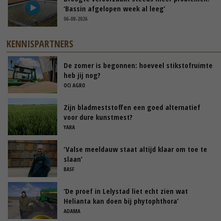
‘Bassin afgelopen week al leeg’
06-08-2026
KENNISPARTNERS
De zomer is begonnen: hoeveel stikstofruimte
heb jij nog?
OCI AGRO
Zijn bladmeststoffen een goed alternatief
voor dure kunstmest?
YARA
‘Valse meeldauw staat altijd klaar om toe te
slaan’
BASF
‘De proef in Lelystad liet echt zien wat
Helianta kan doen bij phytophthora’
ADAMA