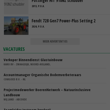
Pöttinger HIT 910NZ schudder
2013, P.O.A.
Fendt 728 Gen7 Power-Plus Setting 2
2024, P.O.A.
MEER ADVERTENTIES
VACATURES
Verkoper Binnendienst Glastuinbouw
KARO BV - ZWAAGDIJK, NOORD-HOLLAND,
Accountmanager Organische Bodemverbeteraars
COMGOED B.V. - NL
Projectmedewerker BoerenNetwerk – Natuurinclusieve
Landbouw
WIJ.LAND - ABCOUDE
Teamleider instroom kwekerij