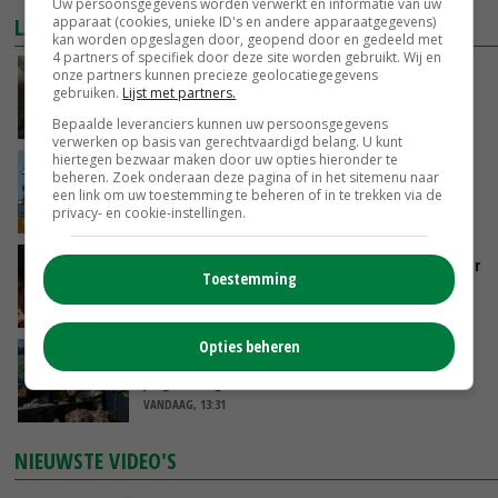
Uw persoonsgegevens worden verwerkt en informatie van uw
LAATSTE NIEUWS
apparaat (cookies, unieke ID's en andere apparaatgegevens)
kan worden opgeslagen door, geopend door en gedeeld met
4 partners of specifiek door deze site worden gebruikt. Wij en
‘Samenwerking A-ware en Amalthea gaat
onze partners kunnen precieze geolocatiegegevens
gebruiken.
Lijst met partners.
zorgen voor meer balans’
VANDAAG, 16:01
Bepaalde leveranciers kunnen uw persoonsgegevens
verwerken op basis van gerechtvaardigd belang. U kunt
hiertegen bezwaar maken door uw opties hieronder te
Internationale vraag naar geitenzuivel blijft
beheren. Zoek onderaan deze pagina of in het sitemenu naar
groot: Nederland in Europese top
een link om uw toestemming te beheren of in te trekken via de
privacy- en cookie-instellingen.
VANDAAG, 15:33
Vlaamse varkensstapel krimpt, pluimveesector
Toestemming
groeit door schaalvergroting
VANDAAG, 15:20
Opties beheren
‘Cijfer jezelf niet weg en doe vooral ook waar
je gelukkig van wordt’
VANDAAG, 13:31
NIEUWSTE VIDEO'S