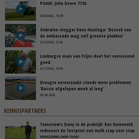
POAH!: John Deere 7730
VANDAAG, 10:00
Oekraïne-vlogger Kees Huizinga: ‘Bezoek van
de ambassade mag zelf groente plukken’
GISTEREN, 12:00
Limburgse mais van Frijns doet het verrassend
goed
GISTEREN, 10:00
Droogte veroorzaakt steeds meer problemen:
‘Bassin afgelopen week al leeg’
06-08-2026
KENNISPARTNERS
Tomorrow’s Dairy in de praktijk: Bas Duineveld
reduceert de footprint van melk stap voor stap
VREUGDENHIL DAIRY FOODS