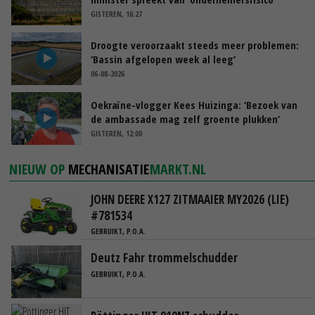
GISTEREN, 16:27
Droogte veroorzaakt steeds meer problemen:
‘Bassin afgelopen week al leeg’
06-08-2026
Oekraïne-vlogger Kees Huizinga: ‘Bezoek van
de ambassade mag zelf groente plukken’
GISTEREN, 12:00
NIEUW OP
MECHANISATIE
MARKT.NL
JOHN DEERE X127 ZITMAAIER MY2026 (LIE)
#781534
GEBRUIKT, P.O.A.
Deutz Fahr trommelschudder
GEBRUIKT, P.O.A.