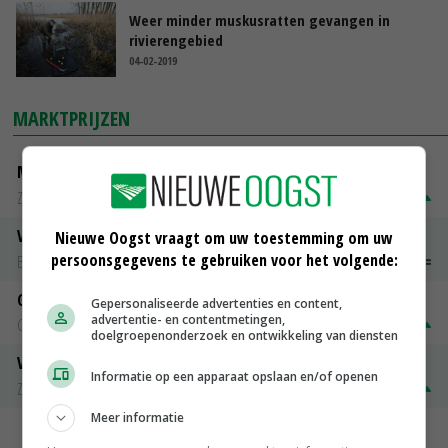
Weer minder muskusratten gevangen in
rivierengebied
04-02-2019
MARKTPRIJZEN
Magere melkpoeder
Zuivel NL
€ 269,00
€ 7,00
Vleeskuikens 2001-2600 gr
Nieuwe Oogst vraagt om uw toestemming om uw
persoonsgegevens te gebruiken voor het volgende:
Barneveld
€ 1,09
~
€ 1,11
Gerst
Gepersonaliseerde advertenties en content,
advertentie- en contentmetingen,
Groningen
€ 197,00
€ 2,00
doelgroepenonderzoek en ontwikkeling van diensten
Volle melkpoeder
Informatie op een apparaat opslaan en/of openen
Zuivel NL
€ 345,00
€ 20,00
Meer informatie
MEER MARKTPRIJZEN