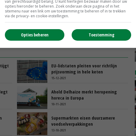
van gerechtvaardigd belang. U kunt hiertegen bezwaar maken door uw
opties hieronder te beheren. Zoek onderaan deze pagina of in het
sitemenu naar een link om uw toestemming te beheren of in te trekken
via de privacy- en cookie-instellingen.
Opties beheren
Toestemming
tijgt
EU-lidstaten pleiten voor richtlijn
prijsvorming in hele keten
15-12-2021
legt
Ahold Delhaize merkt heropening
horeca in Europa
10-11-2021
n
Supermarkten eisen duurzamere
voedselverpakkingen
13-10-2021