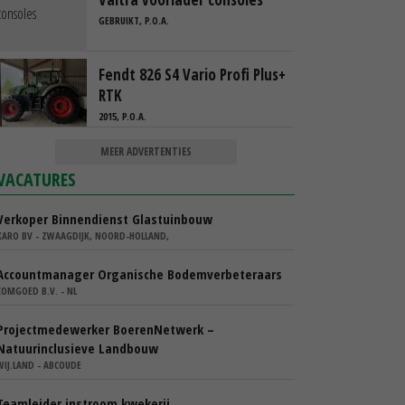
GEBRUIKT, P.O.A.
Fendt 826 S4 Vario Profi Plus+
RTK
2015, P.O.A.
MEER ADVERTENTIES
VACATURES
Verkoper Binnendienst Glastuinbouw
KARO BV - ZWAAGDIJK, NOORD-HOLLAND,
Accountmanager Organische Bodemverbeteraars
COMGOED B.V. - NL
Projectmedewerker BoerenNetwerk –
Natuurinclusieve Landbouw
WIJ.LAND - ABCOUDE
Teamleider instroom kwekerij