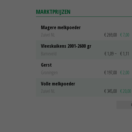
MARKTPRIJZEN
Magere melkpoeder
Zuivel NL
€ 269,00
€ 7,00
Vleeskuikens 2001-2600 gr
Barneveld
€ 1,09
~
€ 1,11
Gerst
Groningen
€ 197,00
€ 2,00
Volle melkpoeder
Zuivel NL
€ 345,00
€ 20,00