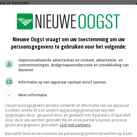
na is besmet.
snog problemen op voor de vele jongeren die in
8 jaar kunnen nog geen boosterprik halen. De
s – ook diegene zonder vaccinatie of booster -
Nieuwe Oogst vraagt om uw toestemming om uw
ct met een besmet persoon, mits ze klachtenvrij zijn.
persoonsgegevens te gebruiken voor het volgende:
Gepersonaliseerde advertenties en content, advertentie- en
contentmetingen, doelgroepenonderzoek en ontwikkeling van
diensten
port van levensmiddelen is de situatie volgens het CBL
d vrachtwagenchauffeurs, die per definitie ouder dan 18
Informatie op een apparaat opslaan en/of openen
sen roept medewerkers dan ook op zich vooral te laten
Meer informatie
 te halen.
Uw persoonsgegevens worden verwerkt en informatie van uw apparaat
(cookies, unieke ID's en andere apparaatgegevens) kan worden
 niet inhoudelijk reageren op het voorstel van de
opgeslagen door, geopend door en gedeeld met 4 partners of specifiek
door deze site worden gebruikt. Wij en onze partners kunnen precieze
ar de wijzigingen die minister Ernst Kuipers vrijdag al
geolocatiegegevens gebruiken.
Lijst met partners.
ntie, maar kan niet aangeven of de quarantaineregels
Bepaalde leveranciers kunnen uw persoonsgegevens verwerken op basis