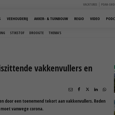
VACATURES
POAH-SHO
S
VEEHOUDERIJ
AKKER- & TUINBOUW
REGIO
VIDEO
PODC
ING
STIKSTOF
DROOGTE
THEMA'S
szittende vakkenvullers en
en door een toenemend tekort aan vakkenvullers. Reden
ne moet vanwege corona.