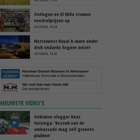
Oorlogen en El Niño stuwen
voedselprijzen op
GISTEREN, 15:04
Nettowinst Royal A-ware onder
druk ondanks hogere omzet
GISTEREN, 14:35
Huisman Gemert-Bouwen in Vertrouwen
Hallenbouw, Renovatie & Bouwmaterialen
Van oud dak naar nieuw dak
Dat energie levert.
NIEUWSTE VIDEO'S
Oekraïne-vlogger Kees
Huizinga: ‘Bezoek van de
ambassade mag zelf groente
plukken’