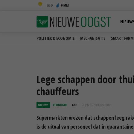
0 MM
15,2
NIEUW
POLITIEK & ECONOMIE
MECHANISATIE
SMART FARM
Lege schappen door thui
chauffeurs
NIEUWS
ECONOMIE
ANP
20 JAN 2022 OM 07:45
UUR
Supermarkten vrezen dat schappen leeg rak
is de uitval van personeel dat in quarantai