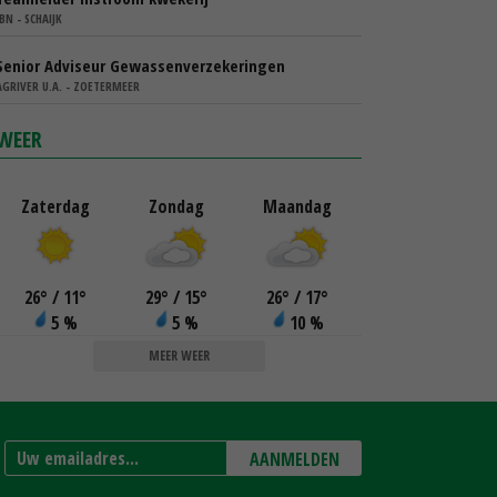
IBN - SCHAIJK
Senior Adviseur Gewassenverzekeringen
AGRIVER U.A. - ZOETERMEER
WEER
Zaterdag
Zondag
Maandag
26
°
/ 11
°
29
°
/ 15
°
26
°
/ 17
°
5 %
5 %
10 %
MEER WEER
AANMELDEN