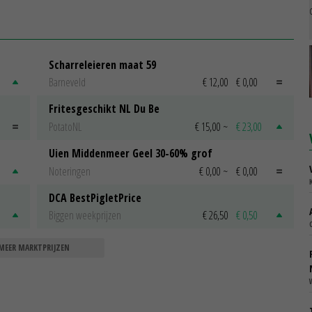
Scharreleieren maat 59
Barneveld
€ 12,00
€ 0,00
Fritesgeschikt NL Du Be
PotatoNL
€ 15,00
~
€ 23,00
Uien Middenmeer Geel 30-60% grof
Noteringen
€ 0,00
~
€ 0,00
DCA BestPigletPrice
Biggen weekprijzen
€ 26,50
€ 0,50
MEER MARKTPRIJZEN