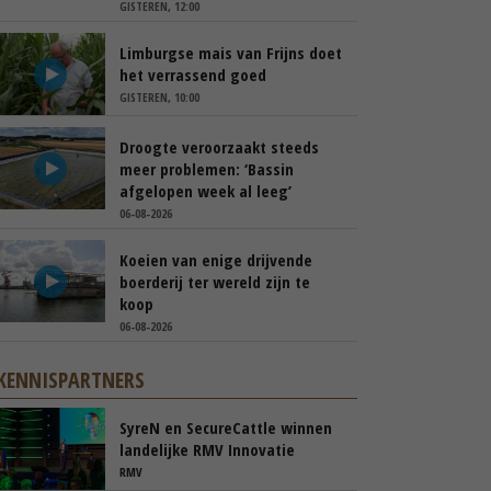
GISTEREN, 12:00
Limburgse mais van Frijns doet
het verrassend goed
GISTEREN, 10:00
Droogte veroorzaakt steeds
meer problemen: ‘Bassin
afgelopen week al leeg’
06-08-2026
Koeien van enige drijvende
boerderij ter wereld zijn te
koop
06-08-2026
KENNISPARTNERS
SyreN en SecureCattle winnen
landelijke RMV Innovatie
Awards
RMV