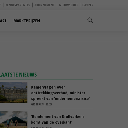
P
KENNISPARTNERS
ABONNEMENT
NIEUWSBRIEF
E-PAPER
AST
MARKTPRIJZEN
LAATSTE NIEUWS
Kamervragen over
onttrekkingsverbod, minister
spreekt van ‘ondernemersrisico’
GISTEREN, 16:27
‘Rendement van Krullvarkens
komt van de overkant’
GISTEREN, 15:30