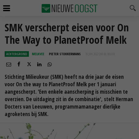
SMK verscherpt eisen voor On
The Way to PlanetProof Melk
ACHTERGROND
MELKVEE
PIETER STOKKERMANS
10 JAN 2022 OM 06:30
UUR
Stichting Milieukeur (SMK) heeft na drie jaar de eisen
voor On the way to PlanetProof Melk per 1 januari
aangescherpt. 'Een enkele aanscherping is misschien te
overzien. De uitdaging zit in de combinatie', stelt Herman
Docters van Leeuwen, programmamanager dierlijke
agroketens bij SMK.