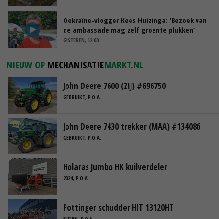
Oekraïne-vlogger Kees Huizinga: ‘Bezoek van
de ambassade mag zelf groente plukken’
GISTEREN, 12:00
NIEUW OP
MECHANISATIE
MARKT.NL
John Deere 7600 (ZIJ) #696750
GEBRUIKT, P.O.A.
John Deere 7430 trekker (MAA) #134086
GEBRUIKT, P.O.A.
Holaras Jumbo HK kuilverdeler
2024, P.O.A.
Pottinger schudder HIT 13120HT
NIEUW, P.O.A.