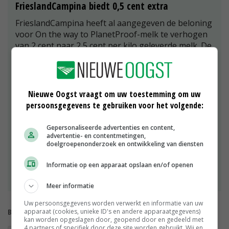
FrieslandCampina biedt 0,5 cent extra
FrieslandCampina heeft al aangegeven de beloning
voor On the way to PlanetProof-melk te verhogen
van 2 cent naar 2,5 cent per kilo geleverde melk. De
toeslag wordt volgens het zuivelconcern volledig
opgehaald uit de markt. Hoewel SMK niet gaat over
het verdienmodel en de beloning vanuit de markt,
is de haalbaarheid volgens Herman Docters van
Nieuwe Oogst vraagt om uw toestemming om uw
Leeuwen van SMK een belangrijk uitgangspunt.
persoonsgegevens te gebruiken voor het volgende:
'Met marktpartijen is gekeken naar wat de nieuwe
eisen moeten kosten en wat het voor de
Gepersonaliseerde advertenties en content,
maatschappij oplevert. Zo hebben we die
advertentie- en contentmetingen,
doelgroepenonderzoek en ontwikkeling van diensten
meerkosten berekend en dit meegeven aan
marktpartijen. Een lastig kostenplaatje. De
Informatie op een apparaat opslaan en/of openen
meerkosten van de nieuwe eisen zijn voor ieder
melkveebedrijf verschillend.'
Meer informatie
Uw persoonsgegevens worden verwerkt en informatie van uw
Bekijk meer over:
apparaat (cookies, unieke ID's en andere apparaatgegevens)
kan worden opgeslagen door, geopend door en gedeeld met
4 partners of specifiek door deze site worden gebruikt. Wij en