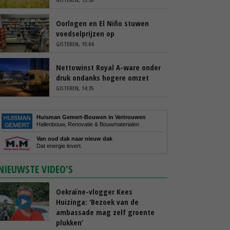
Oorlogen en El Niño stuwen
voedselprijzen op
GISTEREN, 15:04
Nettowinst Royal A-ware onder
druk ondanks hogere omzet
GISTEREN, 14:35
Huisman Gemert-Bouwen in Vertrouwen
Hallenbouw, Renovatie & Bouwmaterialen
Van oud dak naar nieuw dak
Dat energie levert.
NIEUWSTE VIDEO'S
Oekraïne-vlogger Kees
Huizinga: ‘Bezoek van de
ambassade mag zelf groente
plukken’