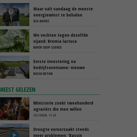
Waar valt vandaag de meeste
energiewinst te behalen
DLV ADVIES
We vechten tegen dezelfde
vijand: Bremia lactuca
BAYER CROP SCIENCE
Eerste investering na
bedrijfsovername: nieuwe
sleufsilo’s
BOSCH BETON
MEEST GELEZEN
Ministerie zoekt tweehonderd
agrariërs die mee willen
denken
GISTEREN, 11:34
Droogte veroorzaakt steeds
meer problemen: ‘Bassin