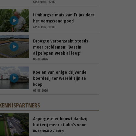
GISTEREN, 12:00
Limburgse mais van Frijns doet
het verrassend goed
GISTEREN, 10:00
Droogte veroorzaakt steeds
meer problemen: ‘Bassin
afgelopen week al leeg’
06-08-2026
Koeien van enige drijvende
boerderij ter wereld zijn te
koop
06-08-2026
KENNISPARTNERS
Aspergeteler bouwt dankzij
batterij meer studio’s voor
personeel
HG ENERGIESYSTEMEN