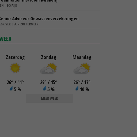
IBN - SCHAIJK
Senior Adviseur Gewassenverzekeringen
AGRIVER U.A. - ZOETERMEER
WEER
Zaterdag
Zondag
Maandag
26
°
/ 11
°
29
°
/ 15
°
26
°
/ 17
°
5 %
5 %
10 %
MEER WEER