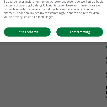
Bepaalde leveranciers kunnen uw persoonsgegevens verwerken op basis
van gerechtvaardigd belang. U kunt hiertegen bezwaar maken door uw
opties hieronder te beheren. Zoek onderaan deze pagina of in het
sitemenu naar een link om uw toestemming te beheren of in te trekken
via de privacy- en cookie-instellingen.
Opties beheren
Toestemming