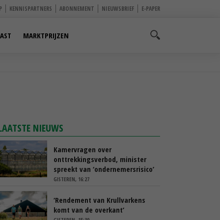
P
KENNISPARTNERS
ABONNEMENT
NIEUWSBRIEF
E-PAPER
AST
MARKTPRIJZEN
LAATSTE NIEUWS
Kamervragen over
onttrekkingsverbod, minister
spreekt van ‘ondernemersrisico’
GISTEREN, 16:27
‘Rendement van Krullvarkens
komt van de overkant’
GISTEREN, 15:30