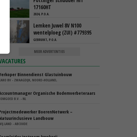
Pottinger schudder HIT
17160HT
2024, P.O.A.
Lemken Juwel 8V N100
wentelploeg (ZUI) #779395
GEBRUIKT, P.O.A.
MEER ADVERTENTIES
VACATURES
Verkoper Binnendienst Glastuinbouw
KARO BV - ZWAAGDIJK, NOORD-HOLLAND,
Accountmanager Organische Bodemverbeteraars
COMGOED B.V. - NL
Projectmedewerker BoerenNetwerk –
Natuurinclusieve Landbouw
WIJ.LAND - ABCOUDE
Teamleider instroom kwekerij