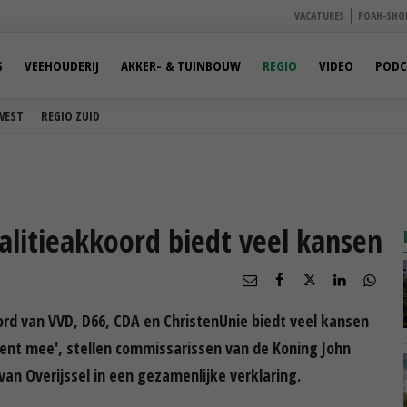
VACATURES
POAH-SHO
S
VEEHOUDERIJ
AKKER- & TUINBOUW
REGIO
VIDEO
PODC
WEST
REGIO ZUID
oalitieakkoord biedt veel kansen
d van VVD, D66, CDA en ChristenUnie biedt veel kansen
tent mee', stellen commissarissen van de Koning John
an Overijssel in een gezamenlijke verklaring.