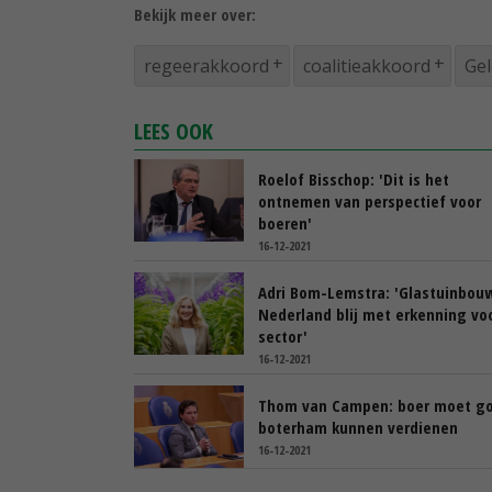
Bekijk meer over:
regeerakkoord
coalitieakkoord
Gel
LEES OOK
Roelof Bisschop: 'Dit is het
ontnemen van perspectief voor
boeren'
16-12-2021
Adri Bom-Lemstra: 'Glastuinbou
Nederland blij met erkenning vo
sector'
16-12-2021
Thom van Campen: boer moet g
boterham kunnen verdienen
16-12-2021