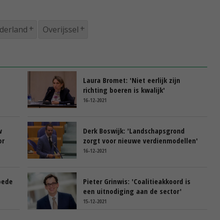
derland
Overijssel
Laura Bromet: 'Niet eerlijk zijn
richting boeren is kwalijk'
16-12-2021
w
Derk Boswijk: 'Landschapsgrond
or
zorgt voor nieuwe verdienmodellen'
16-12-2021
oede
Pieter Grinwis: 'Coalitieakkoord is
een uitnodiging aan de sector'
15-12-2021