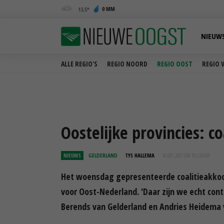
0 MM
13,5
NIEUW
ALLE REGIO'S
REGIO NOORD
REGIO OOST
REGIO 
Oostelijke provincies: c
NIEUWS
GELDERLAND
TYS HALLEMA
16 DEC 2021 OM 10:23
UUR
Het woensdag gepresenteerde coalitieakkoor
voor Oost-Nederland. 'Daar zijn we echt con
Berends van Gelderland en Andries Heidema v