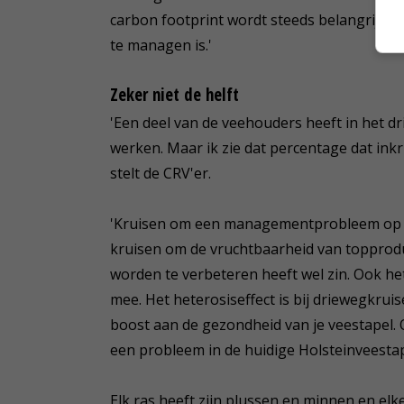
carbon footprint wordt steeds belangrijker, 
te managen is.'
Zeker niet de helft
'Een deel van de veehouders heeft in het
werken. Maar ik zie dat percentage dat ink
stelt de CRV'er.
'Kruisen om een managementprobleem op te 
kruisen om de vruchtbaarheid van topprod
worden te verbeteren heeft wel zin. Ook he
mee. Het heterosiseffect is bij driewegkrui
boost aan de gezondheid van je veestapel. O
een probleem in de huidige Holsteinveestap
Elk ras heeft zijn plussen en minnen en elke