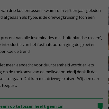
 van drie koeienrassen, kwam ruim vijftien jaar geleden
d afgedaan als hype, is de driewegkruising toch een
2 procent van alle inseminaties met buitenlandse rassen',
e introductie van het fosfaatquotum ging de groei er
per koe de trend.
. Met meer aandacht voor duurzaamheid wordt er iets
g op de toekomst van de melkveehouderij denk ik dat
oe toegaan. Dat kan met driewegkruisen. Wij zien dan
 toepast.'
em op te lossen heeft geen zin'