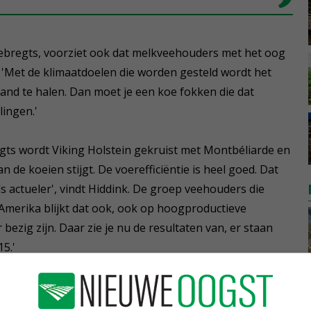
 Liebregts, voorziet ook dat melkveehouders met het oog
 'Met de klimaatdoelen die worden gesteld wordt het
land te halen. Dan moet je een koe fokken die dat
ingen.'
gts wordt Viking Holstein gekruist met Montbéliarde en
 de koeien stijgt. De voerefficiëntie is heel goed. Dat
s actueler', vindt Hiddink. De groep veehouders die
 Amerika blijkt dat ook, ook op hoogproductieve
 bezig zijn. Daar zie je nu de resultaten van, er staan
15.'
e kruisen
toepast niet echt toenemen. 'Zo'n 15 tot 20