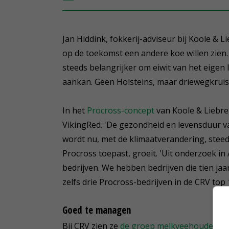
Jan Hiddink, fokkerij-adviseur bij Koole &
op de toekomst een andere koe willen zien.
steeds belangrijker om eiwit van het eigen 
aankan. Geen Holsteins, maar driewegkruisl
In het
Procross-concept
van Koole & Liebre
VikingRed. 'De gezondheid en levensduur van
wordt nu, met de klimaatverandering, steed
Procross toepast, groeit. 'Uit onderzoek in
bedrijven. We hebben bedrijven die tien jaar
zelfs drie Procross-bedrijven in de CRV top 
Goed te managen
Bij CRV zien ze
de groep melkveehouders di