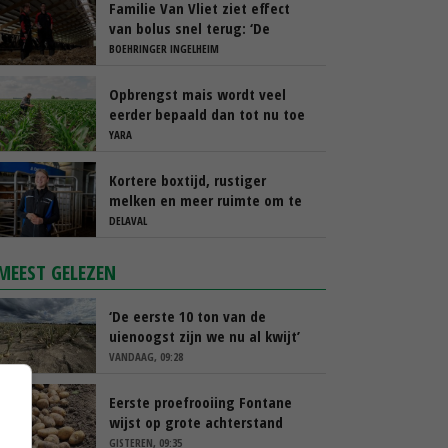
Familie Van Vliet ziet effect
van bolus snel terug: ‘De
koeien gaan rustiger droog’
BOEHRINGER INGELHEIM
Opbrengst mais wordt veel
eerder bepaald dan tot nu toe
gedacht
YARA
Kortere boxtijd, rustiger
melken en meer ruimte om te
blijven weiden
DELAVAL
MEEST GELEZEN
‘De eerste 10 ton van de
uienoogst zijn we nu al kwijt’
VANDAAG, 09:28
Eerste proefrooiing Fontane
wijst op grote achterstand
GISTEREN, 09:35