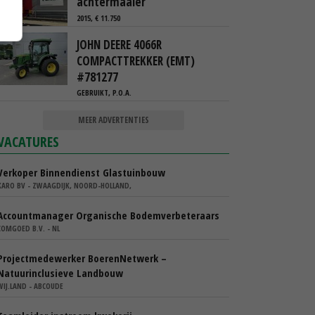
achtermaaier
2015, € 11.750
JOHN DEERE 4066R
COMPACTTREKKER (EMT)
#781277
GEBRUIKT, P.O.A.
MEER ADVERTENTIES
VACATURES
Verkoper Binnendienst Glastuinbouw
KARO BV - ZWAAGDIJK, NOORD-HOLLAND,
Accountmanager Organische Bodemverbeteraars
COMGOED B.V. - NL
Projectmedewerker BoerenNetwerk –
Natuurinclusieve Landbouw
WIJ.LAND - ABCOUDE