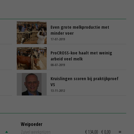
Even grote melkproductie met
minder voer
17-07-2019
ProCROSS-koe haalt met weinig
arbeid veel melk
08-07-2019
Kruislingen scoren bij praktijkproef
VS
13-11-2012
Weipoeder
Zuivel weekprijzen
€ 134,00
€ 0,00