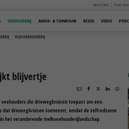
VACATURES
POAH-SHO
S
VEEHOUDERIJ
AKKER- & TUINBOUW
REGIO
VIDEO
PODC
DERIJ
VLEESVEEHOUDERIJ
kt blijvertje
ep veehouders die driewegkruisen toepast om een
 is dat driewegkruisen toeneemt, omdat de zelfredzame
in het veranderende melkveehouderijlandschap.