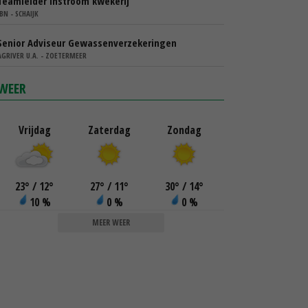
Teamleider instroom kwekerij
IBN - SCHAIJK
Senior Adviseur Gewassenverzekeringen
AGRIVER U.A. - ZOETERMEER
WEER
Vrijdag
Zaterdag
Zondag
23
°
/ 12
°
27
°
/ 11
°
30
°
/ 14
°
10 %
0 %
0 %
MEER WEER