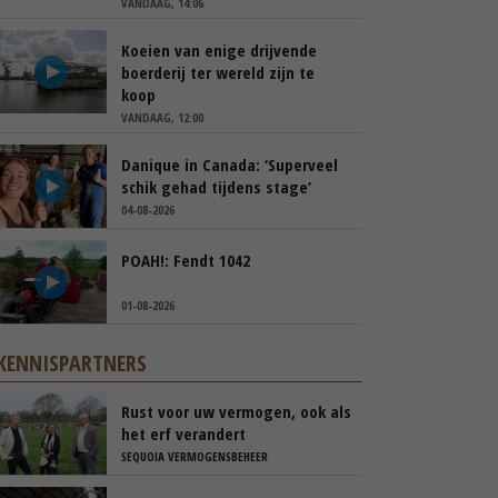
VANDAAG, 14:06
Koeien van enige drijvende
boerderij ter wereld zijn te
koop
VANDAAG, 12:00
Danique in Canada: ‘Superveel
schik gehad tijdens stage’
04-08-2026
POAH!: Fendt 1042
01-08-2026
KENNISPARTNERS
Rust voor uw vermogen, ook als
het erf verandert
SEQUOIA VERMOGENSBEHEER