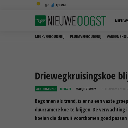
0,1 MM
19
NIEUW
MELKVEEHOUDERIJ
PLUIMVEEHOUDERIJ
VARKENSHOU
Driewegkruisingskoe blij
ACHTERGROND
MELKVEE
MARIJE STOMPS
06 DEC 2021 OM 10:45
UUR
Begonnen als trend, is er nu een vaste gro
duurzamere koe te krijgen. De verwachting
koeien die daaruit voortkomen goed passen 