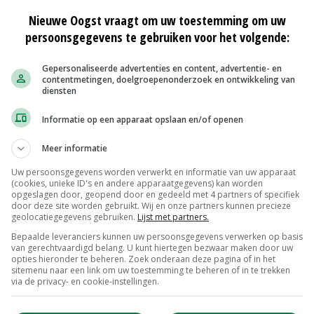
et andere rassen dan Holstein, Belgisch Witblauw niet
Nieuwe Oogst vraagt om uw toestemming om uw
kruisen', meldt hoofd globalproductmanagement Joost
persoonsgegevens te gebruiken voor het volgende:
Gepersonaliseerde advertenties en content, advertentie- en
contentmetingen, doelgroepenonderzoek en ontwikkeling van
diensten
eren van vruchtbaarheid en duurzaamheid, is de
t Klein Herenbrink. 'Er zijn wel wat variaties in rassen.
Informatie op een apparaat opslaan en/of openen
ulairst, op enige afstand gevolgd door Jersey.'
Meer informatie
 driewegkruisen inzetten zich over het algemeen minder
Uw persoonsgegevens worden verwerkt en informatie van uw apparaat
(cookies, unieke ID's en andere apparaatgegevens) kan worden
 makkelijke koe om te managen. Bedrijfsomvang heeft
opgeslagen door, geopend door en gedeeld met 4 partners of specifiek
door deze site worden gebruikt. Wij en onze partners kunnen precieze
geolocatiegegevens gebruiken.
Lijst met partners.
Bepaalde leveranciers kunnen uw persoonsgegevens verwerken op basis
van gerechtvaardigd belang. U kunt hiertegen bezwaar maken door uw
 recht zou komen op het bedrijf van morgen, ziet Klein
opties hieronder te beheren. Zoek onderaan deze pagina of in het
ijven over één kam scheren. Ook in de toekomst zullen er
sitemenu naar een link om uw toestemming te beheren of in te trekken
via de privacy- en cookie-instellingen.
goed passen. Wat je ziet in elk fokkerijsysteem is dat er
er produceren. Ook het naar beneden brengen van de