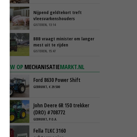
Nijpend geldtekort treft
vleesvarkenshouders
GISTEREN, 13:14
BBB vraagt minister om langer
mest uit te rijden
GISTEREN, 15:47
NIEUW OP
MECHANISATIE
MARKT.NL
Ford 8630 Power Shift
GEBRUIKT, € 29.500
John Deere 6R 150 trekker
(DRO) #708772
GEBRUIKT, P.O.A.
Fella TLKC 3160