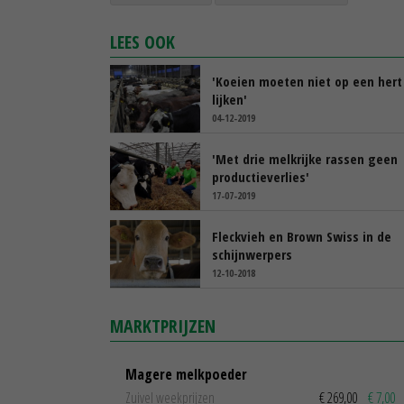
LEES OOK
'Koeien moeten niet op een hert
lijken'
04-12-2019
'Met drie melkrijke rassen geen
productieverlies'
17-07-2019
Fleckvieh en Brown Swiss in de
schijnwerpers
12-10-2018
MARKTPRIJZEN
Magere melkpoeder
Zuivel weekprijzen
€ 269,00
€ 7,00