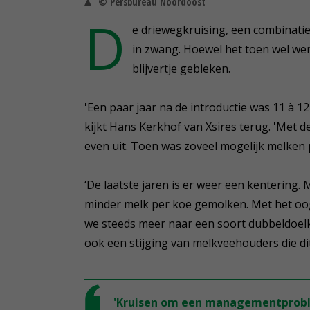
© Persbureau Noordoost
D
e driewegkruising, een combinatie
in zwang. Hoewel het toen wel wer
blijvertje gebleken.
'Een paar jaar na de introductie was 11 à 1
kijkt Hans Kerkhof van Xsires terug. 'Met d
even uit. Toen was zoveel mogelijk melken 
‘De laatste jaren is er weer een kentering
minder melk per koe gemolken. Met het oo
we steeds meer naar een soort dubbeldoelk
ook een stijging van melkveehouders die dit
'Kruisen om een managementproble