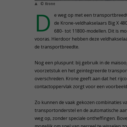
© Krone
D
e weg op met een transportbreedte
de Krone-veldhakselaars Big X 480
680- tot 11800-modellen. Dit is m
vooras. Hierdoor hebben deze veldhakselaa
de transportbreedte.
Nog een pluspunt: bij gebruik in de maïsoog
voorzetstuk en het geïntegreerde transport
overschreden. Krone geeft aan dat het rijco
contactoppervlak zorgt voor een voorbeel
Zo kunnen de vaak gekozen combinaties van 
transportonderstel en de automatische aa
weg op, zonder speciale ontheffingen. Bov
mogelijk om snel van perceel te wisselen zo