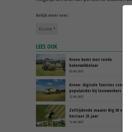
Bekijk meer over:
Krone
LEES OOK
Krone komt met ronde
balenwikkelaar
03-09-2021
Krone: digitale functies steeds
populairder bij loonwerkers
22-06-2021
Zelfrijdende maaier Big M van K
bestaat 25 jaar
12-05-2021