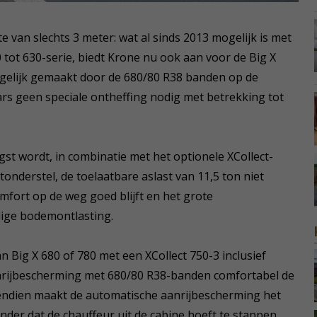
 van slechts 3 meter: wat al sinds 2013 mogelijk is met
 tot 630-serie, biedt Krone nu ook aan voor de Big X
ogelijk gemaakt door de 680/80 R38 banden op de
rs geen speciale ontheffing nodig met betrekking tot
st wordt, in combinatie met het optionele XCollect-
onderstel, de toelaatbare aslast van 11,5 ton niet
mfort op de weg goed blijft en het grote
dige bodemontlasting.
Big X 680 of 780 met een XCollect 750-3 inclusief
nrijbescherming met 680/80 R38-banden comfortabel de
endien maakt de automatische aanrijbescherming het
nder dat de chauffeur uit de cabine hoeft te stappen.