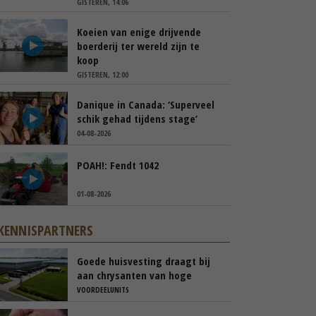
GISTEREN, 14:06
Koeien van enige drijvende
boerderij ter wereld zijn te
koop
GISTEREN, 12:00
Danique in Canada: ‘Superveel
schik gehad tijdens stage’
04-08-2026
POAH!: Fendt 1042
01-08-2026
KENNISPARTNERS
Goede huisvesting draagt bij
aan chrysanten van hoge
kwaliteit
VOORDEELUNITS