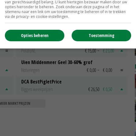
van gerechtvaardigd belang. U kunt hiertegen bezwaar maken door uw
opties hieronder te beheren. Zoek onderaan deze pagina of in het
sitemenu naar een link om uw toestemming te beheren of in te trekken
via de privacy- en cookie-instellingen.
Scharreleieren maat 59
Barneveld
€ 12,00
€ 0,00
Opties beheren
Toestemming
Fritesgeschikt NL Du Be
PotatoNL
€ 15,00
~
€ 23,00
Uien Middenmeer Geel 30-60% grof
Noteringen
€ 0,00
~
€ 0,00
DCA BestPigletPrice
Biggen weekprijzen
€ 26,50
€ 0,50
MEER MARKTPRIJZEN