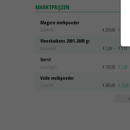
MARKTPRIJZEN
Magere melkpoeder
Zuivel NL
€ 269,00
€ 7,00
Vleeskuikens 2001-2600 gr
Barneveld
€ 1,09
~
€ 1,11
Gerst
Groningen
€ 197,00
€ 2,00
Volle melkpoeder
Zuivel NL
€ 345,00
€ 20,00