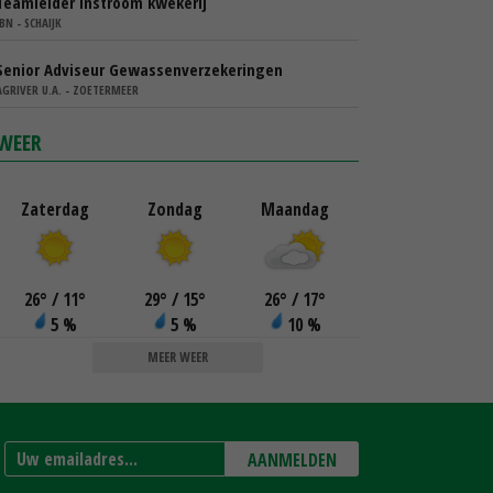
Teamleider instroom kwekerij
IBN - SCHAIJK
Senior Adviseur Gewassenverzekeringen
AGRIVER U.A. - ZOETERMEER
WEER
Zaterdag
Zondag
Maandag
26
°
/ 11
°
29
°
/ 15
°
26
°
/ 17
°
5 %
5 %
10 %
MEER WEER
AANMELDEN