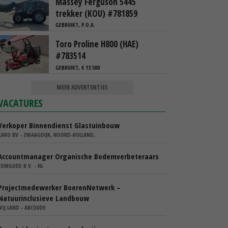
Massey Ferguson 5445
trekker (KOU) #781859
GEBRUIKT, P.O.A.
Toro Proline H800 (HAE)
#783514
GEBRUIKT, € 13.500
MEER ADVERTENTIES
VACATURES
Verkoper Binnendienst Glastuinbouw
KARO BV - ZWAAGDIJK, NOORD-HOLLAND,
Accountmanager Organische Bodemverbeteraars
COMGOED B.V. - NL
Projectmedewerker BoerenNetwerk –
Natuurinclusieve Landbouw
WIJ.LAND - ABCOUDE