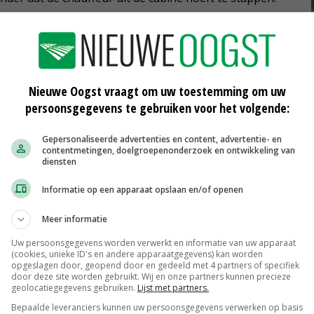
Nieuwe Oogst vraagt om uw toestemming om uw
persoonsgegevens te gebruiken voor het volgende:
Gepersonaliseerde advertenties en content, advertentie- en
Vijfde generatie Krone Big Pack perst
contentmetingen, doelgroepenonderzoek en ontwikkeling van
vaster
diensten
05-08-2021
Informatie op een apparaat opslaan en/of openen
Nieuwe Vendro-schudder zet zijn
tanden in veldwerk
Meer informatie
10-06-2021
Uw persoonsgegevens worden verwerkt en informatie van uw apparaat
(cookies, unieke ID's en andere apparaatgegevens) kan worden
rone
Krone komt met merkonafhankelijk
opgeslagen door, geopend door en gedeeld met 4 partners of specifiek
datamanagementsysteem
door deze site worden gebruikt. Wij en onze partners kunnen precieze
geolocatiegegevens gebruiken.
Lijst met partners.
31-03-2021
Bepaalde leveranciers kunnen uw persoonsgegevens verwerken op basis