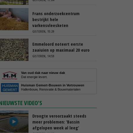
Frans onderzoekcentrum
bestrijkt hele
varkensvleesketen
GISTEREN, 15:29
Emmeloord noteert eerste
zaaiuien op maximaal 20 euro
GISTEREN, 14:59
Van oud dak naar nieuw dak
Dat energie levert.
Huisman Gemert-Bouwen in Vertrouwen
Hallenbouw, Renovatie & Bouwmaterialen
NIEUWSTE VIDEO'S
Droogte veroorzaakt steeds
meer problemen: ‘Bassin
afgelopen week al leeg’