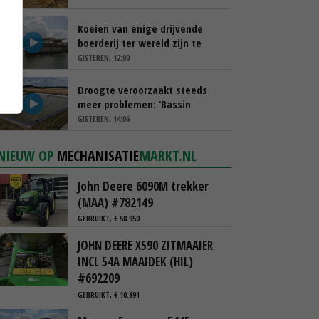
Koeien van enige drijvende
boerderij ter wereld zijn te
koop
GISTEREN, 12:00
Droogte veroorzaakt steeds
meer problemen: ‘Bassin
afgelopen week al leeg’
GISTEREN, 14:06
NIEUW OP
MECHANISATIE
MARKT.NL
John Deere 6090M trekker
(MAA) #782149
GEBRUIKT, € 58.950
JOHN DEERE X590 ZITMAAIER
INCL 54A MAAIDEK (HIL)
#692209
GEBRUIKT, € 10.891