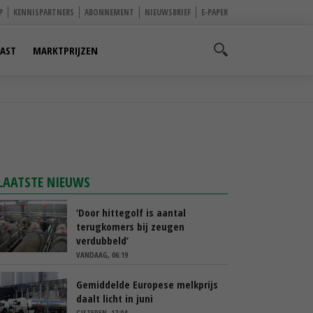
P
KENNISPARTNERS
ABONNEMENT
NIEUWSBRIEF
E-PAPER
AST
MARKTPRIJZEN
LAATSTE NIEUWS
‘Door hittegolf is aantal
terugkomers bij zeugen
verdubbeld’
VANDAAG, 06:19
Gemiddelde Europese melkprijs
daalt licht in juni
GISTEREN, 17:04