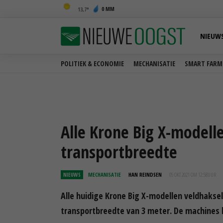
0 MM
13,7
NIEUW
POLITIEK & ECONOMIE
MECHANISATIE
SMART FARM
Alle Krone Big X-modell
transportbreedte
NIEUWS
MECHANISATIE
HAN REINDSEN
05 OKT 2021 OM 12:58
UUR
Alle huidige Krone Big X-modellen veldhaks
transportbreedte van 3 meter. De machines 