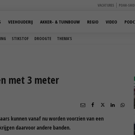
VACATURES
POAH-SHO
S
VEEHOUDERIJ
AKKER- & TUINBOUW
REGIO
VIDEO
PODC
ING
STIKSTOF
DROOGTE
THEMA'S
en met 3 meter
elaars kunnen vanaf nu worden voorzien van een
krijgen daarvoor andere banden.