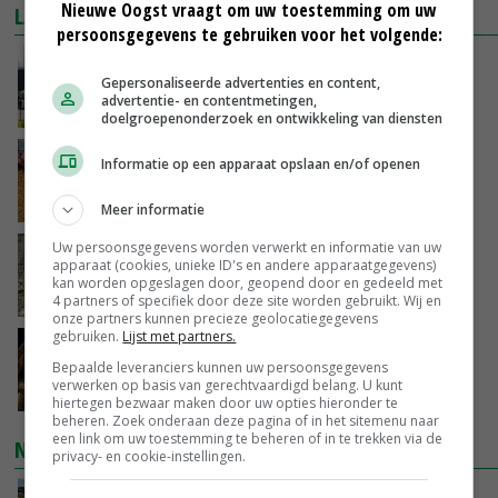
Nieuwe Oogst vraagt om uw toestemming om uw
LAATSTE NIEUWS
persoonsgegevens te gebruiken voor het volgende:
Gemiddelde Europese melkprijs daalt licht in
Gepersonaliseerde advertenties en content,
juni
advertentie- en contentmetingen,
VANDAAG, 17:04
doelgroepenonderzoek en ontwikkeling van diensten
Frans onderzoekcentrum bestrijkt hele
Informatie op een apparaat opslaan en/of openen
varkensvleesketen
VANDAAG, 15:29
Meer informatie
Uw persoonsgegevens worden verwerkt en informatie van uw
Emmeloord noteert eerste zaaiuien op
apparaat (cookies, unieke ID's en andere apparaatgegevens)
maximaal 20 euro
kan worden opgeslagen door, geopend door en gedeeld met
VANDAAG, 14:59
4 partners of specifiek door deze site worden gebruikt. Wij en
onze partners kunnen precieze geolocatiegegevens
gebruiken.
Lijst met partners.
Spontane boerenacties in Twente en
Bepaalde leveranciers kunnen uw persoonsgegevens
Apeldoorn zetten de trend
verwerken op basis van gerechtvaardigd belang. U kunt
VANDAAG, 14:48
hiertegen bezwaar maken door uw opties hieronder te
beheren. Zoek onderaan deze pagina of in het sitemenu naar
een link om uw toestemming te beheren of in te trekken via de
NIEUWSTE VIDEO'S
privacy- en cookie-instellingen.
Droogte veroorzaakt steeds meer problemen: