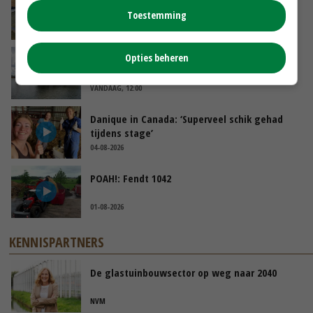
‘Bassin afgelopen week al leeg’
Toestemming
VANDAAG, 14:06
Opties beheren
Koeien van enige drijvende boerderij ter
wereld zijn te koop
VANDAAG, 12:00
Danique in Canada: ‘Superveel schik gehad
tijdens stage’
04-08-2026
POAH!: Fendt 1042
01-08-2026
KENNISPARTNERS
De glastuinbouwsector op weg naar 2040
NVM