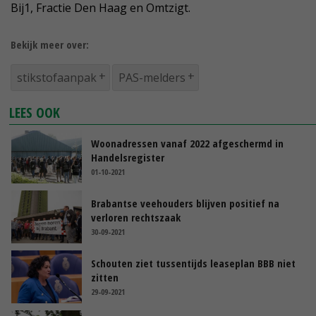
Bij1, Fractie Den Haag en Omtzigt.
Bekijk meer over:
stikstofaanpak
PAS-melders
LEES OOK
Woonadressen vanaf 2022 afgeschermd in
Handelsregister
01-10-2021
Brabantse veehouders blijven positief na
verloren rechtszaak
30-09-2021
Schouten ziet tussentijds leaseplan BBB niet
zitten
29-09-2021