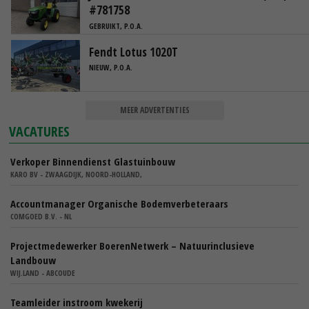
#781758
GEBRUIKT, P.O.A.
Fendt Lotus 1020T
NIEUW, P.O.A.
MEER ADVERTENTIES
VACATURES
Verkoper Binnendienst Glastuinbouw
KARO BV - ZWAAGDIJK, NOORD-HOLLAND,
Accountmanager Organische Bodemverbeteraars
COMGOED B.V. - NL
Projectmedewerker BoerenNetwerk – Natuurinclusieve
Landbouw
WIJ.LAND - ABCOUDE
Teamleider instroom kwekerij