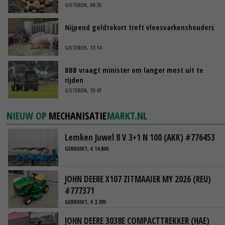
GISTEREN, 09:35
Nijpend geldtekort treft vleesvarkenshouders
GISTEREN, 13:14
BBB vraagt minister om langer mest uit te
rijden
GISTEREN, 15:47
NIEUW OP
MECHANISATIE
MARKT.NL
Lemken Juwel 8 V 3+1 N 100 (AKK) #776453
GEBRUIKT, € 14.800
JOHN DEERE X107 ZITMAAIER MY 2026 (REU)
#777371
GEBRUIKT, € 3.395
JOHN DEERE 3038E COMPACTTREKKER (HAE)