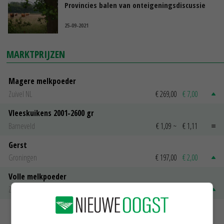
Provincies balen van onteigeningsdiscussie
25-09-2021
MARKTPRIJZEN
Magere melkpoeder
Zuivel NL
€ 269,00
€ 7,00
Vleeskuikens 2001-2600 gr
Barneveld
€ 1,09
~
€ 1,11
Gerst
Groningen
€ 197,00
€ 2,00
Volle melkpoeder
Zuivel NL
€ 345,00
€ 20,00
MEER MARKTPRIJZEN