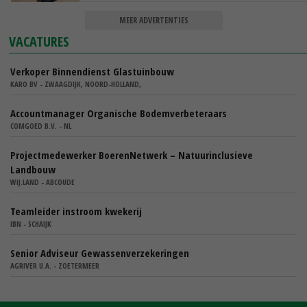
MEER ADVERTENTIES
VACATURES
Verkoper Binnendienst Glastuinbouw
KARO BV - ZWAAGDIJK, NOORD-HOLLAND,
Accountmanager Organische Bodemverbeteraars
COMGOED B.V. - NL
Projectmedewerker BoerenNetwerk – Natuurinclusieve
Landbouw
WIJ.LAND - ABCOUDE
Teamleider instroom kwekerij
IBN - SCHAIJK
Senior Adviseur Gewassenverzekeringen
AGRIVER U.A. - ZOETERMEER