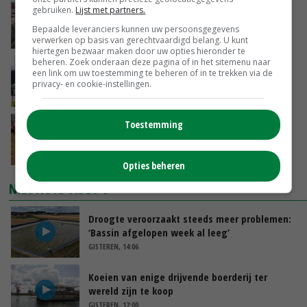
‘Door hittegolf is aantal terugkomers bij
gebruiken.
Lijst met partners.
zeugen verdubbeld’
Bepaalde leveranciers kunnen uw persoonsgegevens
VANDAAG, 06:19
verwerken op basis van gerechtvaardigd belang. U kunt
hiertegen bezwaar maken door uw opties hieronder te
beheren. Zoek onderaan deze pagina of in het sitemenu naar
Gemiddelde Europese melkprijs daalt licht in
een link om uw toestemming te beheren of in te trekken via de
juni
privacy- en cookie-instellingen.
GISTEREN, 17:04
Toestemming
Frans onderzoekcentrum bestrijkt hele
varkensvleesketen
GISTEREN, 15:29
Opties beheren
NIEUWSTE VIDEO'S
Droogte veroorzaakt steeds meer problemen:
‘Bassin afgelopen week al leeg’
GISTEREN, 14:06
Koeien van enige drijvende boerderij ter
wereld zijn te koop
GISTEREN, 12:00