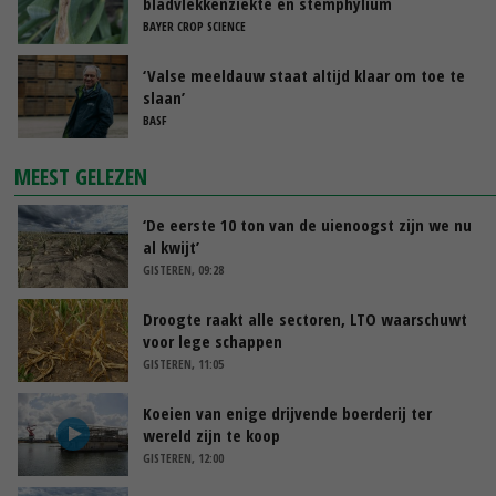
bladvlekkenziekte en stemphylium
BAYER CROP SCIENCE
‘Valse meeldauw staat altijd klaar om toe te
slaan’
BASF
MEEST GELEZEN
‘De eerste 10 ton van de uienoogst zijn we nu
al kwijt’
GISTEREN, 09:28
Droogte raakt alle sectoren, LTO waarschuwt
voor lege schappen
GISTEREN, 11:05
Koeien van enige drijvende boerderij ter
wereld zijn te koop
GISTEREN, 12:00