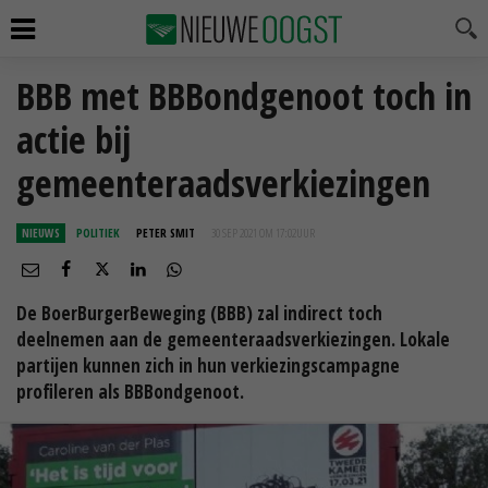
BBB met BBBondgenoot toch in
actie bij
gemeenteraadsverkiezingen
NIEUWS
POLITIEK
PETER SMIT
30 SEP 2021 OM 17:02
UUR
De BoerBurgerBeweging (BBB) zal indirect toch
deelnemen aan de gemeenteraadsverkiezingen. Lokale
partijen kunnen zich in hun verkiezingscampagne
profileren als BBBondgenoot.