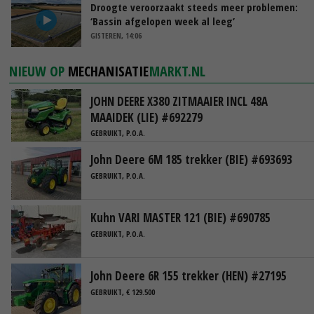
Droogte veroorzaakt steeds meer problemen:
‘Bassin afgelopen week al leeg’
GISTEREN, 14:06
NIEUW OP
MECHANISATIE
MARKT.NL
JOHN DEERE X380 ZITMAAIER INCL 48A
MAAIDEK (LIE) #692279
GEBRUIKT, P.O.A.
John Deere 6M 185 trekker (BIE) #693693
GEBRUIKT, P.O.A.
Kuhn VARI MASTER 121 (BIE) #690785
GEBRUIKT, P.O.A.
John Deere 6R 155 trekker (HEN) #27195
GEBRUIKT, € 129.500