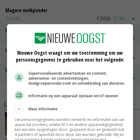
Magere melkpoeder
Zuivel NL
€ 269,00
€ 7,00
Vleeskuikens 2001-2600 gr
Barneveld
€ 1,09
~
€ 1,11
Gerst
Nieuwe Oogst vraagt om uw toestemming om uw
Groningen
€ 197,00
€ 2,00
persoonsgegevens te gebruiken voor het volgende:
Volle melkpoeder
Gepersonaliseerde advertenties en content,
Zuivel NL
€ 345,00
€ 20,00
advertentie- en contentmetingen,
doelgroepenonderzoek en ontwikkeling van diensten
MEER MARKTPRIJZEN
Informatie op een apparaat opslaan en/of openen
LAATSTE NIEUWS
Meer informatie
Boterberg zit echt herstel zuivelmarkt in de
Uw persoonsgegevens worden verwerkt en informatie van uw
weg
apparaat (cookies, unieke ID's en andere apparaatgegevens)
kan worden opgeslagen door, geopend door en gedeeld met
VANDAAG, 08:59
4 partners of specifiek door deze site worden gebruikt. Wij en
onze partners kunnen precieze geolocatiegegevens