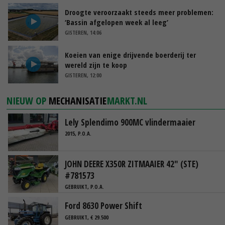
Droogte veroorzaakt steeds meer problemen:
‘Bassin afgelopen week al leeg’
GISTEREN, 14:06
Koeien van enige drijvende boerderij ter
wereld zijn te koop
GISTEREN, 12:00
NIEUW OP
MECHANISATIE
MARKT.NL
Lely Splendimo 900MC vlindermaaier
2015, P.O.A.
JOHN DEERE X350R ZITMAAIER 42" (STE)
#781573
GEBRUIKT, P.O.A.
Ford 8630 Power Shift
GEBRUIKT, € 29.500