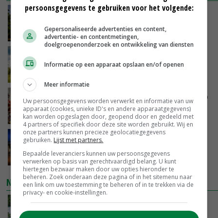
persoonsgegevens te gebruiken voor het volgende:
Kamervragen over onttrekkingsverbod,
minister spreekt van ‘ondernemersrisico’
Gepersonaliseerde advertenties en content,
VANDAAG, 16:27
advertentie- en contentmetingen,
doelgroepenonderzoek en ontwikkeling van diensten
‘Rendement van Krullvarkens komt van de
overkant’
Informatie op een apparaat opslaan en/of openen
VANDAAG, 15:30
Meer informatie
Oorlogen en El Niño stuwen voedselprijzen op
Uw persoonsgegevens worden verwerkt en informatie van uw
apparaat (cookies, unieke ID's en andere apparaatgegevens)
VANDAAG, 15:04
kan worden opgeslagen door, geopend door en gedeeld met
4 partners of specifiek door deze site worden gebruikt. Wij en
onze partners kunnen precieze geolocatiegegevens
Nettowinst Royal A-ware onder druk ondanks
gebruiken.
Lijst met partners.
hogere omzet
Bepaalde leveranciers kunnen uw persoonsgegevens
VANDAAG, 14:35
verwerken op basis van gerechtvaardigd belang. U kunt
hiertegen bezwaar maken door uw opties hieronder te
beheren. Zoek onderaan deze pagina of in het sitemenu naar
NIEUWSTE VIDEO'S
een link om uw toestemming te beheren of in te trekken via de
privacy- en cookie-instellingen.
Oekraïne-vlogger Kees Huizinga: ‘Bezoek van
de ambassade mag zelf groente plukken’