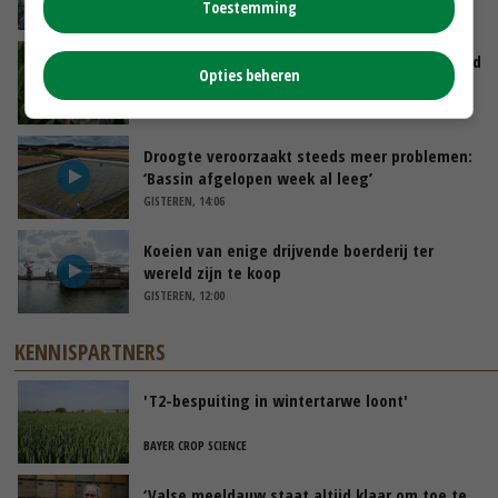
Toestemming
VANDAAG, 12:00
Limburgse mais van Frijns doet het verrassend
Opties beheren
goed
VANDAAG, 10:00
Droogte veroorzaakt steeds meer problemen:
‘Bassin afgelopen week al leeg’
GISTEREN, 14:06
Koeien van enige drijvende boerderij ter
wereld zijn te koop
GISTEREN, 12:00
KENNISPARTNERS
'T2-bespuiting in wintertarwe loont'
BAYER CROP SCIENCE
‘Valse meeldauw staat altijd klaar om toe te