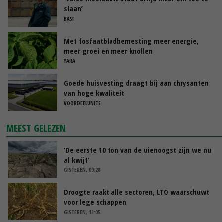
slaan’
BASF
Met fosfaatbladbemesting meer energie,
meer groei en meer knollen
YARA
Goede huisvesting draagt bij aan chrysanten
van hoge kwaliteit
VOORDEELUNITS
MEEST GELEZEN
‘De eerste 10 ton van de uienoogst zijn we nu
al kwijt’
GISTEREN, 09:28
Droogte raakt alle sectoren, LTO waarschuwt
voor lege schappen
GISTEREN, 11:05