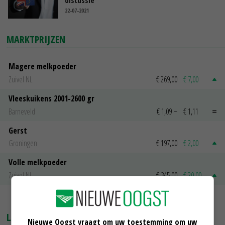
discussie
22-07-2021
MARKTPRIJZEN
Magere melkpoeder
Zuivel NL
€ 269,00
€ 7,00
Vleeskuikens 2001-2600 gr
Barneveld
€ 1,09
~
€ 1,11
Gerst
Groningen
€ 197,00
€ 2,00
Volle melkpoeder
Zuivel NL
€ 345,00
€ 20,00
MEER MARKTPRIJZEN
LAATSTE NIEUWS
Nieuwe Oogst vraagt om uw toestemming om uw