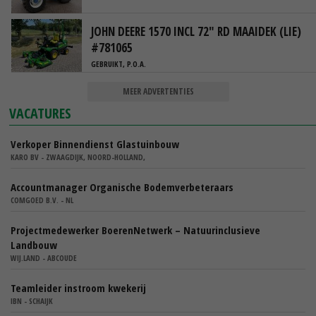
JOHN DEERE 1570 INCL 72" RD MAAIDEK (LIE)
#781065
GEBRUIKT, P.O.A.
MEER ADVERTENTIES
VACATURES
Verkoper Binnendienst Glastuinbouw
KARO BV - ZWAAGDIJK, NOORD-HOLLAND,
Accountmanager Organische Bodemverbeteraars
COMGOED B.V. - NL
Projectmedewerker BoerenNetwerk – Natuurinclusieve
Landbouw
WIJ.LAND - ABCOUDE
Teamleider instroom kwekerij
IBN - SCHAIJK