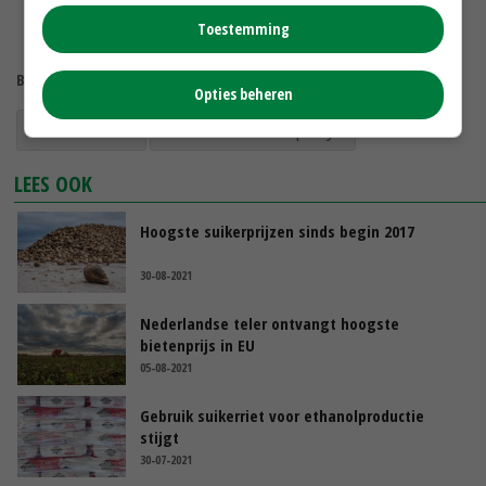
Toestemming
Bekijk meer over:
Opties beheren
suikermarkt
Cosun Beet Company
LEES OOK
Hoogste suikerprijzen sinds begin 2017
30-08-2021
Nederlandse teler ontvangt hoogste
bietenprijs in EU
05-08-2021
Gebruik suikerriet voor ethanolproductie
stijgt
30-07-2021