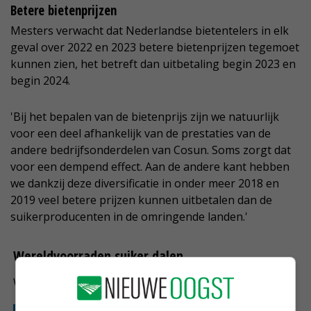
Betere bietenprijzen
Mesters verwacht dat Nederlandse bietentelers in elk
geval over 2022 en 2023 betere bietenprijzen tegemoet
kunnen zien, het betreft dan uitbetaling begin 2023 en
begin 2024.
'Bij het bepalen van de bietenprijs zijn we natuurlijk
voor een deel afhankelijk van de prestaties van de
andere bedrijfsonderdelen van Cosun. Soms zorgt dat
voor een dempend effect. Aan de andere kant hebben
we dankzij deze diversificatie in onder meer 2018 en
2019 veel betere prijzen kunnen uitbetalen dan de
suikerproducenten in de omringende landen.'