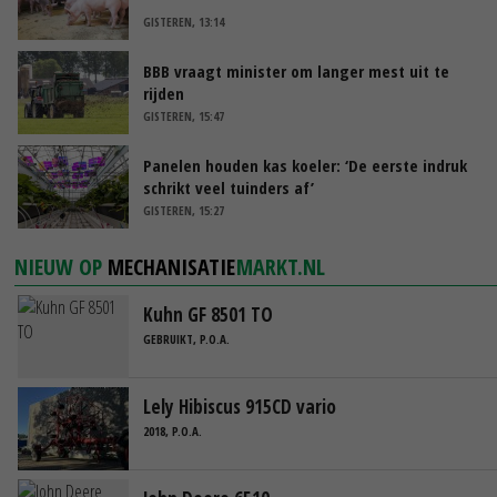
GISTEREN, 13:14
BBB vraagt minister om langer mest uit te
rijden
GISTEREN, 15:47
Panelen houden kas koeler: ‘De eerste indruk
schrikt veel tuinders af’
GISTEREN, 15:27
NIEUW OP
MECHANISATIE
MARKT.NL
Kuhn GF 8501 TO
GEBRUIKT, P.O.A.
Lely Hibiscus 915CD vario
2018, P.O.A.