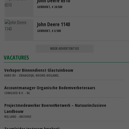
John Deere 6510
GEBRUIKT, € 24.500
John Deere 1140
GEBRUIKT, € 6.500
MEER ADVERTENTIES
VACATURES
Verkoper Binnendienst Glastuinbouw
KARO BV - ZWAAGDIJK, NOORD-HOLLAND,
Accountmanager Organische Bodemverbeteraars
COMGOED B.V. - NL
Projectmedewerker BoerenNetwerk – Natuurinclusieve
Landbouw
WIJ.LAND - ABCOUDE
Teamleider instroom kwekerij