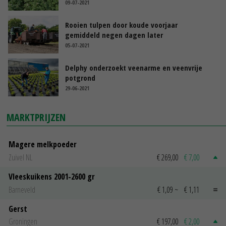
09-07-2021
Rooien tulpen door koude voorjaar
gemiddeld negen dagen later
05-07-2021
Delphy onderzoekt veenarme en veenvrije
potgrond
29-06-2021
MARKTPRIJZEN
Magere melkpoeder
Zuivel NL
€ 269,00
€ 7,00
Vleeskuikens 2001-2600 gr
Barneveld
€ 1,09
~
€ 1,11
Gerst
Groningen
€ 197,00
€ 2,00