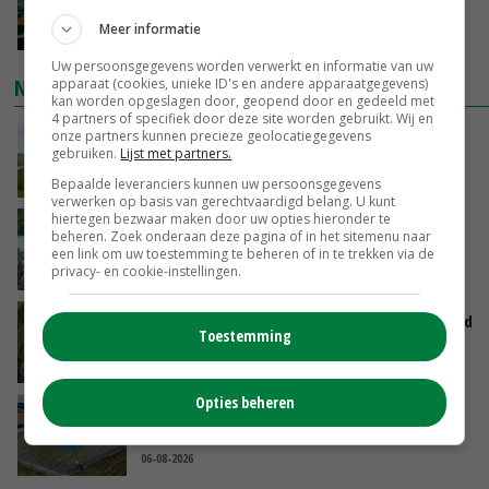
je gelukkig van wordt’
Meer informatie
VANDAAG, 13:31
Uw persoonsgegevens worden verwerkt en informatie van uw
NIEUWSTE VIDEO'S
apparaat (cookies, unieke ID's en andere apparaatgegevens)
kan worden opgeslagen door, geopend door en gedeeld met
4 partners of specifiek door deze site worden gebruikt. Wij en
POAH!: John Deere 7730
onze partners kunnen precieze geolocatiegegevens
gebruiken.
Lijst met partners.
VANDAAG, 10:00
Bepaalde leveranciers kunnen uw persoonsgegevens
verwerken op basis van gerechtvaardigd belang. U kunt
hiertegen bezwaar maken door uw opties hieronder te
Oekraïne-vlogger Kees Huizinga: ‘Bezoek van
beheren. Zoek onderaan deze pagina of in het sitemenu naar
de ambassade mag zelf groente plukken’
een link om uw toestemming te beheren of in te trekken via de
privacy- en cookie-instellingen.
GISTEREN, 12:00
Limburgse mais van Frijns doet het verrassend
Toestemming
goed
GISTEREN, 10:00
Opties beheren
Droogte veroorzaakt steeds meer problemen:
‘Bassin afgelopen week al leeg’
06-08-2026