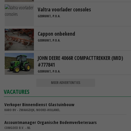
Valtra voorlader consoles
GEBRUIKT, P.O.A.
Cappon onbekend
GEBRUIKT, P.O.A.
JOHN DEERE 4066R COMPACTTREKKER (MID)
#777841
GEBRUIKT, P.O.A.
MEER ADVERTENTIES
VACATURES
Verkoper Binnendienst Glastuinbouw
KARO BV - ZWAAGDIJK, NOORD-HOLLAND,
Accountmanager Organische Bodemverbeteraars
COMGOED B.V. - NL