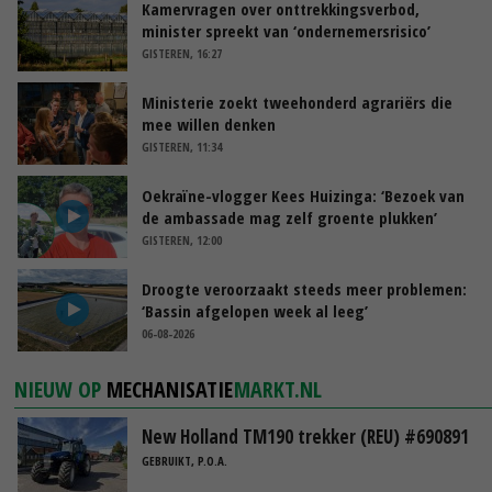
Kamervragen over onttrekkingsverbod,
minister spreekt van ‘ondernemersrisico’
GISTEREN, 16:27
Ministerie zoekt tweehonderd agrariërs die
mee willen denken
GISTEREN, 11:34
Oekraïne-vlogger Kees Huizinga: ‘Bezoek van
de ambassade mag zelf groente plukken’
GISTEREN, 12:00
Droogte veroorzaakt steeds meer problemen:
‘Bassin afgelopen week al leeg’
06-08-2026
NIEUW OP
MECHANISATIE
MARKT.NL
New Holland TM190 trekker (REU) #690891
GEBRUIKT, P.O.A.