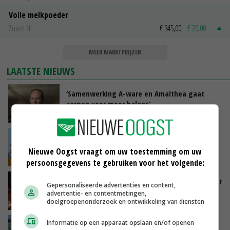
Volle melkpoeder
Zuivel NL
€ 345,00
€ 20,00
MEER MARKTPRIJZEN
LAATSTE NIEUWS
‘Samenwerking A-ware en Amalthea gaat
zorgen voor meer balans’
VANDAAG, 16:01
Internationale vraag naar geitenzuivel blijft
groot: Nederland in Europese top
Nieuwe Oogst vraagt om uw toestemming om uw
VANDAAG, 15:33
persoonsgegevens te gebruiken voor het volgende:
Vlaamse varkensstapel krimpt, pluimveesector
Gepersonaliseerde advertenties en content,
groeit door schaalvergroting
advertentie- en contentmetingen,
doelgroepenonderzoek en ontwikkeling van diensten
VANDAAG, 15:20
Informatie op een apparaat opslaan en/of openen
‘Cijfer jezelf niet weg en doe vooral ook waar