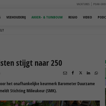
VACATURES
POAH-SHO
S
VEEHOUDERIJ
AKKER- & TUINBOUW
REGIO
VIDEO
PODC
ELT
ten stijgt naar 250
R
d voor het onafhankelijke keurmerk Barometer Duurzame
eldt Stichting Milieukeur (SMK).