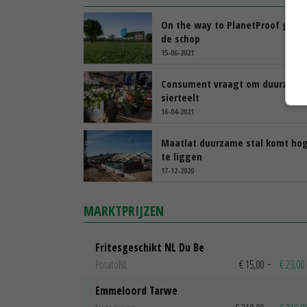
On the way to PlanetProof gaat
de schop
15-06-2021
Consument vraagt om duurzame
sierteelt
16-04-2021
Maatlat duurzame stal komt ho
te liggen
17-12-2020
MARKTPRIJZEN
Fritesgeschikt NL Du Be
PotatoNL
€ 15,00
~
€ 23,00
Emmeloord Tarwe