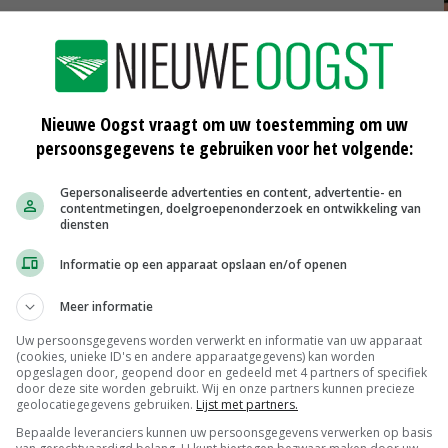
 Barometer Duurzame Bloemist is vorig jaar ook
beurde op verzoek van Florint, de internationale
saties. Daarvoor is de naam Sustainable Florist en het
Nieuwe Oogst vraagt om uw toestemming om uw
persoonsgegevens te gebruiken voor het volgende:
orist zijn gelijk aan die van het Nederlandse
Gepersonaliseerde advertenties en content, advertentie- en
zame Bloemist. Nederlandse gecertificeerde bloemisten
contentmetingen, doelgroepenonderzoek en ontwikkeling van
t logo ook gebruiken. Volgens SMK is er dit jaar
diensten
nlandse bloemistengroepen voor certificering van hun
Informatie op een apparaat opslaan en/of openen
Meer informatie
Uw persoonsgegevens worden verwerkt en informatie van uw apparaat
(cookies, unieke ID's en andere apparaatgegevens) kan worden
opgeslagen door, geopend door en gedeeld met 4 partners of specifiek
door deze site worden gebruikt. Wij en onze partners kunnen precieze
geolocatiegegevens gebruiken.
Lijst met partners.
Bepaalde leveranciers kunnen uw persoonsgegevens verwerken op basis