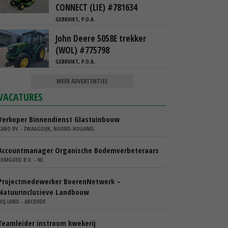
CONNECT (LIE) #781634
GEBRUIKT, P.O.A.
John Deere 5058E trekker
(WOL) #775798
GEBRUIKT, P.O.A.
MEER ADVERTENTIES
VACATURES
Verkoper Binnendienst Glastuinbouw
KARO BV - ZWAAGDIJK, NOORD-HOLLAND,
Accountmanager Organische Bodemverbeteraars
COMGOED B.V. - NL
Projectmedewerker BoerenNetwerk –
Natuurinclusieve Landbouw
WIJ.LAND - ABCOUDE
Teamleider instroom kwekerij