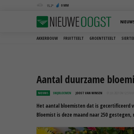
0 MM
15,2
NIEUW
AKKERBOUW
FRUITTEELT
GROENTETEELT
SIERTE
Aantal duurzame bloemis
NIEUWS
SNIJBLOEMEN
JOOST VAN WINSEN
01 JUL 2021 OM 12:51
UU
Het aantal bloemisten dat is gecertificeer
Bloemist is deze maand naar 250 gestegen, m