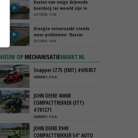
Koeien van enige drijvende
boerderij ter wereld zijn te
koop
GISTEREN, 12:00
Droogte veroorzaakt steeds
meer problemen: ‘Bassin
afgelopen week al leeg’
GISTEREN, 14:06
NIEUW OP
MECHANISATIE
MARKT.NL
Snapper LT75 (EMT) #695857
GEBRUIKT, P.O.A.
JOHN DEERE 4066R
COMPACTTREKKER (ETT)
#781271
GEBRUIKT, P.O.A.
JOHN DEERE X940
COMPACTTREKKER 54" AUTO