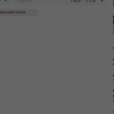
0
Bintje Info
€ 48,00
~
€ 52,00
MEER MARKTPRIJZEN