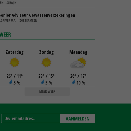
IBN - SCHAIJK
Senior Adviseur Gewassenverzekeringen
AGRIVER U.A. - ZOETERMEER
WEER
Zaterdag
Zondag
Maandag
26
°
/ 11
°
29
°
/ 15
°
26
°
/ 17
°
5 %
5 %
10 %
MEER WEER
AANMELDEN