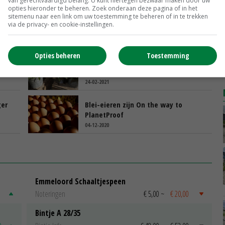
van gerechtvaardigd belang. U kunt hiertegen bezwaar maken door uw
opties hieronder te beheren. Zoek onderaan deze pagina of in het
sitemenu naar een link om uw toestemming te beheren of in te trekken
 op
Maatlat paardenstallen in de maak
via de privacy- en cookie-instellingen.
11-06-2021
Opties beheren
Toestemming
Aantal bloemisten met
milieucertificaat stijgt
24-02-2021
ger
Blei-eieren zijn On the way to
PlanetProof
04-12-2020
Emmeloord Schaaltjespeen
Noteringen
€ 5,00
~
€ 20,00
Bintje A 28/35