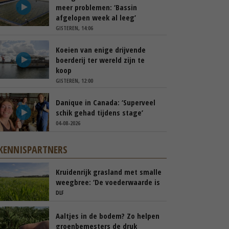
meer problemen: ‘Bassin
afgelopen week al leeg’
GISTEREN, 14:06
Koeien van enige drijvende
boerderij ter wereld zijn te
koop
GISTEREN, 12:00
Danique in Canada: ‘Superveel
schik gehad tijdens stage’
04-08-2026
KENNISPARTNERS
Kruidenrijk grasland met smalle
weegbree: ‘De voederwaarde is
vergelijkbaar met Engels
DLF
raaigras’
Aaltjes in de bodem? Zo helpen
groenbemesters de druk