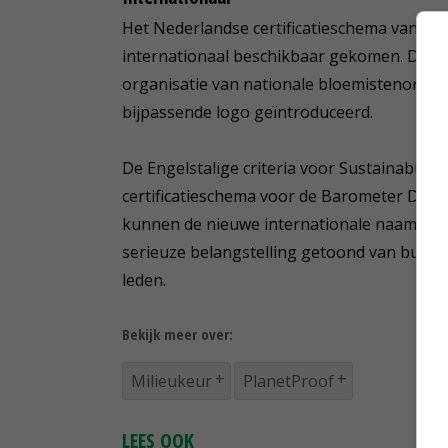
Het Nederlandse certificatieschema van de
internationaal beschikbaar gekomen. Dat ge
organisatie van nationale bloemistenorgani
bijpassende logo geïntroduceerd.
De Engelstalige criteria voor Sustainable Fl
certificatieschema voor de Barometer Duur
kunnen de nieuwe internationale naam en he
serieuze belangstelling getoond van buite
leden.
Bekijk meer over:
Milieukeur
PlanetProof
LEES OOK