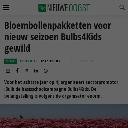
Bloembollenpakketten voor
nieuw seizoen Bulbs4Kids
gewild
NIEUWS
BOLLENTEELT
LISA SCHOUTEN
03 JUN 2021 OM 15:31
UUR
Voor het achtste jaar op rij organiseert sectorpromotor
iBulb de basisschoolcampagne Bulbs4Kids. De
belangstelling is volgens de organisator enorm.