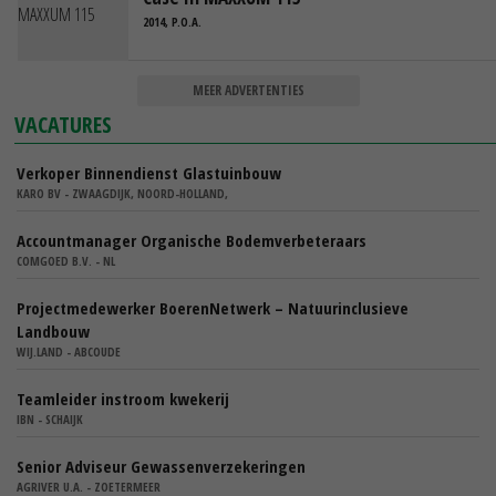
2014, P.O.A.
MEER ADVERTENTIES
VACATURES
Verkoper Binnendienst Glastuinbouw
KARO BV - ZWAAGDIJK, NOORD-HOLLAND,
Accountmanager Organische Bodemverbeteraars
COMGOED B.V. - NL
Projectmedewerker BoerenNetwerk – Natuurinclusieve
Landbouw
WIJ.LAND - ABCOUDE
Teamleider instroom kwekerij
IBN - SCHAIJK
Senior Adviseur Gewassenverzekeringen
AGRIVER U.A. - ZOETERMEER