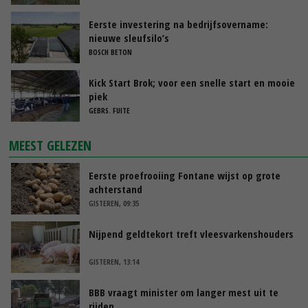
Eerste investering na bedrijfsovername:
nieuwe sleufsilo’s
BOSCH BETON
Kick Start Brok; voor een snelle start en mooie
piek
GEBRS. FUITE
MEEST GELEZEN
Eerste proefrooiing Fontane wijst op grote
achterstand
GISTEREN, 09:35
Nijpend geldtekort treft vleesvarkenshouders
GISTEREN, 13:14
BBB vraagt minister om langer mest uit te
rijden