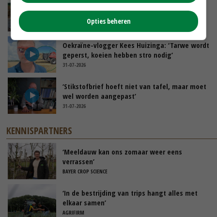
POAH!: Fendt 1042
Opties beheren
01-08-2026
Oekraïne-vlogger Kees Huizinga: ‘Tarwe wordt
geperst, koeien hebben stro nodig’
31-07-2026
‘Stikstofbrief hoeft niet van tafel, maar moet
wel worden aangepast’
31-07-2026
KENNISPARTNERS
‘Meeldauw kan ons zomaar weer eens
verrassen’
BAYER CROP SCIENCE
‘In de bestrijding van trips hangt alles met
elkaar samen’
AGRIFIRM