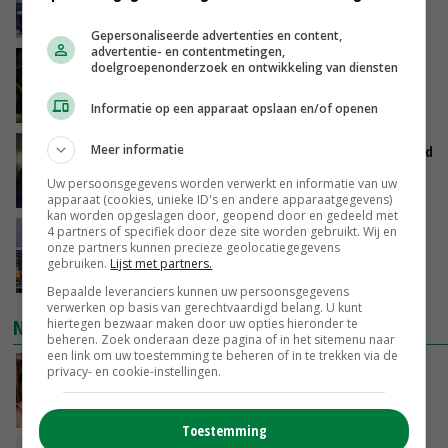
toenemen
VANDAAG, 07:43
Gepersonaliseerde advertenties en content,
advertentie- en contentmetingen,
Zalmkweker wil ‘standaard neerzetten die als
doelgroepenonderzoek en ontwikkeling van diensten
voorbeeld kan dienen voor sector’
VANDAAG, 06:21
Informatie op een apparaat opslaan en/of openen
Jan Vernooij stopt bij Vee&Logistiek Nederland
Meer informatie
Uw persoonsgegevens worden verwerkt en informatie van uw
VANDAAG, 06:00
apparaat (cookies, unieke ID's en andere apparaatgegevens)
kan worden opgeslagen door, geopend door en gedeeld met
4 partners of specifiek door deze site worden gebruikt. Wij en
China scherpt importeisen voor pootgoed aan
onze partners kunnen precieze geolocatiegegevens
vanwege zebrachipbacterie
gebruiken.
Lijst met partners.
GISTEREN, 16:25
Bepaalde leveranciers kunnen uw persoonsgegevens
verwerken op basis van gerechtvaardigd belang. U kunt
NIEUWSTE VIDEO'S
hiertegen bezwaar maken door uw opties hieronder te
beheren. Zoek onderaan deze pagina of in het sitemenu naar
een link om uw toestemming te beheren of in te trekken via de
Danique in Canada: ‘Superveel schik gehad
privacy- en cookie-instellingen.
tijdens stage’
04-08-2026
Toestemming