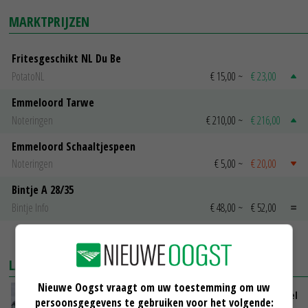
MARKTPRIJZEN
Fritesgeschikt NL Du Be
PotatoNL
€ 15,00
~
€ 23,00
Emmeloord Tarwe
Noteringen
€ 210,00
~
€ 216,00
Emmeloord Schaaltjespeen
Noteringen
€ 5,00
~
€ 20,00
Bintje A 28/35
Bintje Info
€ 48,00
~
€ 52,00
MEER MARKTPRIJZEN
LAATSTE NIEUWS
Nieuwe Oogst vraagt om uw toestemming om uw
ForFarmers groeit verder en ziet marktaandeel
persoonsgegevens te gebruiken voor het volgende: