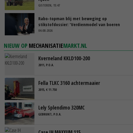
GISTEREN, 15:47
Rabo-topman blij met beweging op
stikstofdossier: ‘Verdienmodel van boeren
blijft cruciaal’
04-08-2026
NIEUW OP
MECHANISATIE
MARKT.NL
Kverneland KKLD100-200
2011, P.O.A.
Fella TLKC 3160 achtermaaier
2015, € 11.750
Lely Splendimo 320MC
GEBRUIKT, P.O.A.
Case IH MAXXUM 115