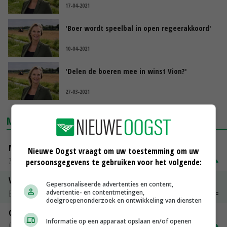
17-04-2021
'Boer wordt speelbal in open regeerakkoord'
10-04-2021
'Delen de boeren mee in winst Vion?'
27-03-2021
MARKTPRIJZEN
Magere melkpoeder
Nieuwe Oogst vraagt om uw toestemming om uw
Zuivel NL
€ 269,00
€ 7,00
persoonsgegevens te gebruiken voor het volgende:
Vleeskuikens 2001-2600 gr
Gepersonaliseerde advertenties en content,
Barneveld
€ 1,09
~
€ 1,11
advertentie- en contentmetingen,
doelgroepenonderzoek en ontwikkeling van diensten
Gerst
Informatie op een apparaat opslaan en/of openen
Groningen
€ 197,00
€ 2,00