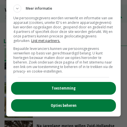
Meer informatie
Volle melkpoeder
Zuivel NL
€ 345,00
€ 20,00
Uw persoonsgegevens worden verwerkt en informatie van uw
apparaat (cookies, unieke ID's en andere apparaatgegevens)
kan worden opgeslagen door, geopend door en gedeeld met
MEER MARKTPRIJZEN
4 partners of specifiek door deze site worden gebruikt. Wij en
onze partners kunnen precieze geolocatiegegevens
LAATSTE NIEUWS
gebruiken.
Lijst met partners.
Bepaalde leveranciers kunnen uw persoonsgegevens
‘De droogte begint ver voor de grens bij
verwerken op basis van gerechtvaardigd belang. U kunt
hiertegen bezwaar maken door uw opties hieronder te
Lobith’
beheren. Zoek onderaan deze pagina of in het sitemenu naar
VANDAAG, 11:00
een link om uw toestemming te beheren of in te trekken via de
privacy- en cookie-instellingen.
POAH!: John Deere 7730
Toestemming
VANDAAG, 10:00
Geen vee meer op Noord-Hollandse zeedijken
Opties beheren
door aanhoudende droogte
VANDAAG, 09:48
Na jarenlang meten willen Zuid-Hollandse