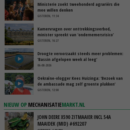
Ministerie zoekt tweehonderd agrariërs die
mee willen denken
GISTEREN, 11:34
Kamervragen over onttrekkingsverbod,
minister spreekt van ‘ondernemersrisico’
GISTEREN, 16:27
Droogte veroorzaakt steeds meer problemen:
‘Bassin afgelopen week al leeg’
06-08-2026
Oekraïne-vlogger Kees Huizinga: ‘Bezoek van
de ambassade mag zelf groente plukken’
GISTEREN, 12:00
NIEUW OP
MECHANISATIE
MARKT.NL
JOHN DEERE X590 ZITMAAIER INCL 54A
MAAIDEK (MID) #692207