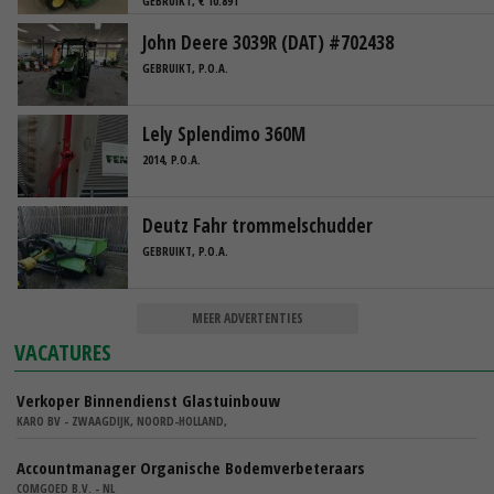
GEBRUIKT, € 10.891
John Deere 3039R (DAT) #702438
GEBRUIKT, P.O.A.
Lely Splendimo 360M
2014, P.O.A.
Deutz Fahr trommelschudder
GEBRUIKT, P.O.A.
MEER ADVERTENTIES
VACATURES
Verkoper Binnendienst Glastuinbouw
KARO BV - ZWAAGDIJK, NOORD-HOLLAND,
Accountmanager Organische Bodemverbeteraars
COMGOED B.V. - NL