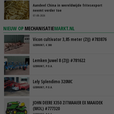
Aandeel China in wereldwijde fritesexport
neemt verder toe
07-08-2026
NIEUW OP
MECHANISATIE
MARKT.NL
Vicon cultivator 3,85 meter (ZIJ) #783876
GEBRUIKT, € 300
Lemken Juwel 8 (ZIJ) #781622
GEBRUIKT, P.O.A.
Lely Splendimo 320MC
GEBRUIKT, P.O.A.
JOHN DEERE X350 ZITMAAIER EX MAAIDEK
(MOL) #777320