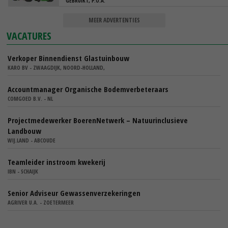
GEBRUIKT, P.O.A.
MEER ADVERTENTIES
VACATURES
Verkoper Binnendienst Glastuinbouw
KARO BV - ZWAAGDIJK, NOORD-HOLLAND,
Accountmanager Organische Bodemverbeteraars
COMGOED B.V. - NL
Projectmedewerker BoerenNetwerk – Natuurinclusieve
Landbouw
WIJ.LAND - ABCOUDE
Teamleider instroom kwekerij
IBN - SCHAIJK
Senior Adviseur Gewassenverzekeringen
AGRIVER U.A. - ZOETERMEER