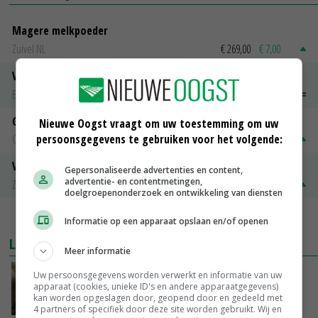
Magere melkpoeder
Zuivel NL
€ 269,00
€ 7,00
Vleeskuikens 2001-2600 gr
Barneveld
€ 1,09
~
€ 1,11
Gerst
Nieuwe Oogst vraagt om uw toestemming om uw
persoonsgegevens te gebruiken voor het volgende:
Groningen
€ 197,00
€ 2,00
Volle melkpoeder
Gepersonaliseerde advertenties en content,
advertentie- en contentmetingen,
Zuivel NL
€ 345,00
€ 20,00
doelgroepenonderzoek en ontwikkeling van diensten
MEER MARKTPRIJZEN
Informatie op een apparaat opslaan en/of openen
LAATSTE NIEUWS
Meer informatie
‘Samenwerking A-ware en Amalthea gaat
Uw persoonsgegevens worden verwerkt en informatie van uw
apparaat (cookies, unieke ID's en andere apparaatgegevens)
zorgen voor meer balans’
kan worden opgeslagen door, geopend door en gedeeld met
GISTEREN, 16:01
4 partners of specifiek door deze site worden gebruikt. Wij en