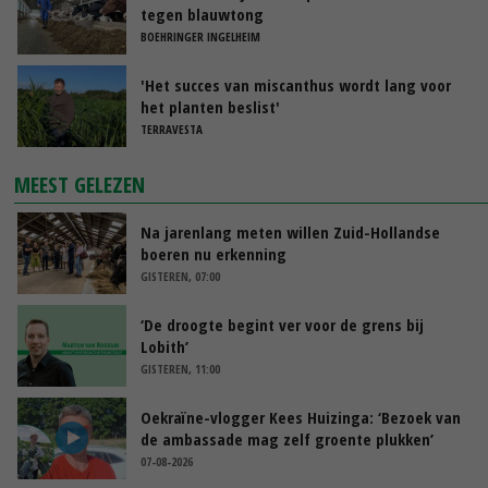
tegen blauwtong
BOEHRINGER INGELHEIM
'Het succes van miscanthus wordt lang voor
het planten beslist'
TERRAVESTA
MEEST GELEZEN
Na jarenlang meten willen Zuid-Hollandse
boeren nu erkenning
GISTEREN, 07:00
‘De droogte begint ver voor de grens bij
Lobith’
GISTEREN, 11:00
Oekraïne-vlogger Kees Huizinga: ‘Bezoek van
de ambassade mag zelf groente plukken’
07-08-2026