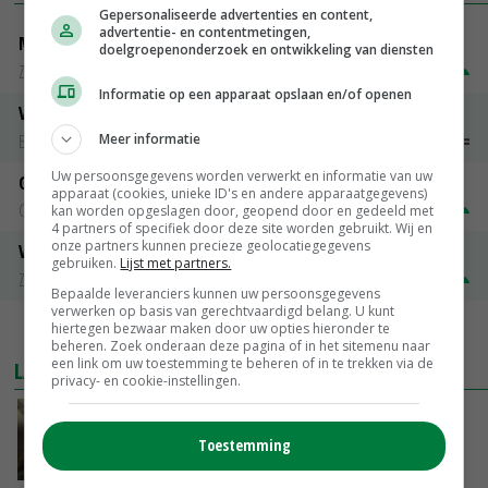
Gepersonaliseerde advertenties en content,
advertentie- en contentmetingen,
Magere melkpoeder
doelgroepenonderzoek en ontwikkeling van diensten
Zuivel NL
€ 269,00
€ 7,00
Informatie op een apparaat opslaan en/of openen
Vleeskuikens 2001-2600 gr
Barneveld
€ 1,09
~
€ 1,11
Meer informatie
Uw persoonsgegevens worden verwerkt en informatie van uw
Gerst
apparaat (cookies, unieke ID's en andere apparaatgegevens)
Groningen
€ 197,00
€ 2,00
kan worden opgeslagen door, geopend door en gedeeld met
4 partners of specifiek door deze site worden gebruikt. Wij en
onze partners kunnen precieze geolocatiegegevens
Volle melkpoeder
gebruiken.
Lijst met partners.
Zuivel NL
€ 345,00
€ 20,00
Bepaalde leveranciers kunnen uw persoonsgegevens
verwerken op basis van gerechtvaardigd belang. U kunt
hiertegen bezwaar maken door uw opties hieronder te
MEER MARKTPRIJZEN
beheren. Zoek onderaan deze pagina of in het sitemenu naar
een link om uw toestemming te beheren of in te trekken via de
LAATSTE NIEUWS
privacy- en cookie-instellingen.
‘Samenwerking A-ware en Amalthea gaat
zorgen voor meer balans’
Toestemming
GISTEREN, 16:01