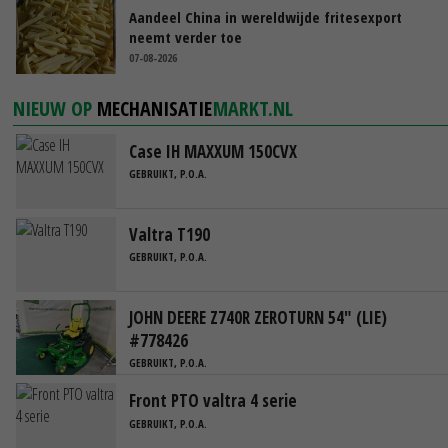
Aandeel China in wereldwijde fritesexport
neemt verder toe
07-08-2026
NIEUW OP
MECHANISATIE
MARKT.NL
Case IH MAXXUM 150CVX
GEBRUIKT, P.O.A.
Valtra T190
GEBRUIKT, P.O.A.
JOHN DEERE Z740R ZEROTURN 54" (LIE)
#778426
GEBRUIKT, P.O.A.
Front PTO valtra 4 serie
GEBRUIKT, P.O.A.