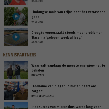
07-08-2026
Limburgse mais van Frijns doet het verrassend
goed
07-08-2026
Droogte veroorzaakt steeds meer problemen:
‘Bassin afgelopen week al leeg’
06-08-2026
KENNISPARTNERS
Waar valt vandaag de meeste energiewinst te
behalen
DLV ADVIES
'Toename van plagen in bieten baart ons
zorgen'
BAYER CROP SCIENCE
'Het succes van miscanthus wordt lang voor