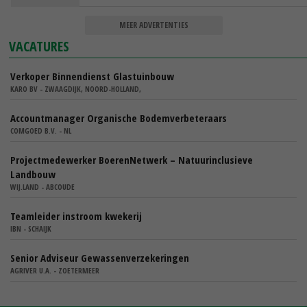
MEER ADVERTENTIES
VACATURES
Verkoper Binnendienst Glastuinbouw
KARO BV - ZWAAGDIJK, NOORD-HOLLAND,
Accountmanager Organische Bodemverbeteraars
COMGOED B.V. - NL
Projectmedewerker BoerenNetwerk – Natuurinclusieve
Landbouw
WIJ.LAND - ABCOUDE
Teamleider instroom kwekerij
IBN - SCHAIJK
Senior Adviseur Gewassenverzekeringen
AGRIVER U.A. - ZOETERMEER