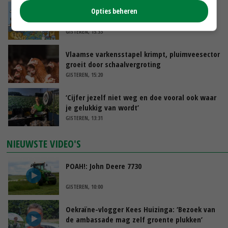
Internationale vraag naar geitenzuivel blijft
Opties beheren
groot: Nederland in Europese top
GISTEREN, 15:33
Vlaamse varkensstapel krimpt, pluimveesector
groeit door schaalvergroting
GISTEREN, 15:20
‘Cijfer jezelf niet weg en doe vooral ook waar
je gelukkig van wordt’
GISTEREN, 13:31
NIEUWSTE VIDEO'S
POAH!: John Deere 7730
GISTEREN, 10:00
Oekraïne-vlogger Kees Huizinga: ‘Bezoek van
de ambassade mag zelf groente plukken’