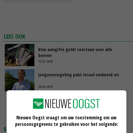
LEES OOK
Btw-aangifte geldt voortaan voor alle
boeren
15-01-2018
Jongerenregeling pakt totaal verkeerd uit
24-03-2016
10 miljoen euro voor jonge boeren
21-01-2016
Nieuwe Oogst vraagt om uw toestemming om uw
persoonsgegevens te gebruiken voor het volgende:
MARKTPRIJZEN