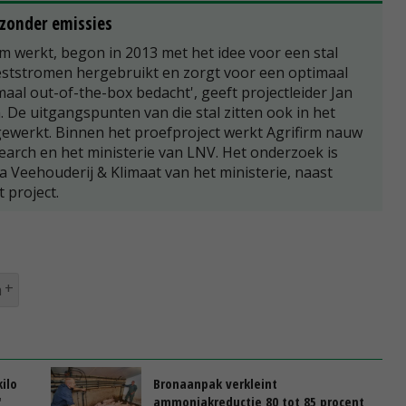
 zonder emissies
rm werkt, begon in 2013 met het idee voor een stal
reststromen hergebruikt en zorgt voor een optimaal
emaal out-of-the-box bedacht', geeft projectleider Jan
. De uitgangspunten van die stal zitten ook in het
gewerkt. Binnen het proefproject werkt Agrifirm nauw
rch en het ministerie van LNV. Het onderzoek is
Veehouderij & Klimaat van het ministerie, naast
 project.
m
ilo
Bronaanpak verkleint
'
ammoniakreductie 80 tot 85 procent