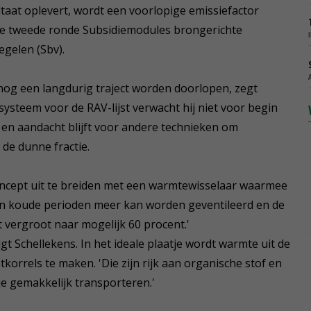
ltaat oplevert, wordt een voorlopige emissiefactor
de tweede ronde Subsidiemodules brongerichte
gelen (Sbv).
nog een langdurig traject worden doorlopen, zegt
ysteem voor de RAV-lijst verwacht hij niet voor begin
 en aandacht blijft voor andere technieken om
de dunne fractie.
concept uit te breiden met een warmtewisselaar waarmee
 in koude perioden meer kan worden geventileerd en de
vergroot naar mogelijk 60 procent.'
gt Schellekens. In het ideale plaatje wordt warmte uit de
korrels te maken. 'Die zijn rijk aan organische stof en
je gemakkelijk transporteren.'