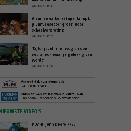
GISTEREN, 15:33
Vlaamse varkensstapel krimpt,
pluimveesector groeit door
schaalvergroting
GISTEREN, 15:20
‘Cijfer jezelf niet weg en doe
vooral ook waar je gelukkig van
wordt’
GISTEREN, 13:31
Van oud dak naar nieuw dak
Dat energie levert.
Huisman Gemert-Bouwen in Vertrouwen
Hallenbouw, Renovatie & Bouwmaterialen
NIEUWSTE VIDEO'S
POAH!: John Deere 7730