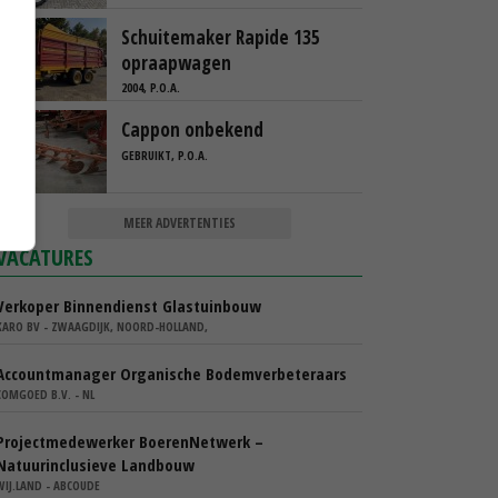
Schuitemaker Rapide 135
opraapwagen
2004, P.O.A.
Cappon onbekend
GEBRUIKT, P.O.A.
MEER ADVERTENTIES
VACATURES
Verkoper Binnendienst Glastuinbouw
KARO BV - ZWAAGDIJK, NOORD-HOLLAND,
Accountmanager Organische Bodemverbeteraars
COMGOED B.V. - NL
Projectmedewerker BoerenNetwerk –
Natuurinclusieve Landbouw
WIJ.LAND - ABCOUDE