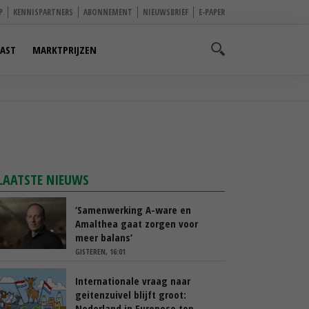
P
KENNISPARTNERS
ABONNEMENT
NIEUWSBRIEF
E-PAPER
AST
MARKTPRIJZEN
LAATSTE NIEUWS
‘Samenwerking A-ware en
Amalthea gaat zorgen voor
meer balans’
GISTEREN, 16:01
Internationale vraag naar
geitenzuivel blijft groot:
Nederland in Europese top