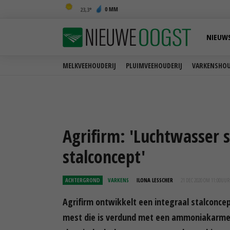
0 MM
23,3
NIEUW
MELKVEEHOUDERIJ
PLUIMVEEHOUDERIJ
VARKENSHOU
Agrifirm: 'Luchtwasser s
stalconcept'
ACHTERGROND
VARKENS
ILONA LESSCHER
21 DEC 2020 OM 11:00
UUR
Agrifirm ontwikkelt een integraal stalconcep
mest die is verdund met een ammoniakarme 