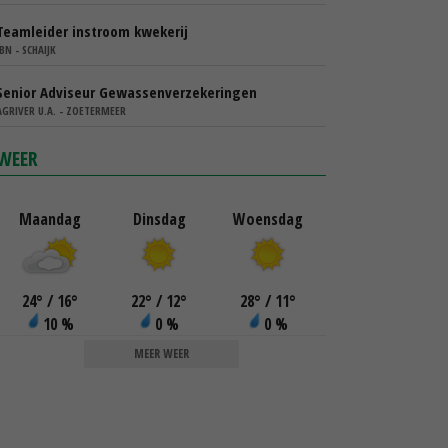
Teamleider instroom kwekerij
IBN - SCHAIJK
Senior Adviseur Gewassenverzekeringen
AGRIVER U.A. - ZOETERMEER
WEER
Maandag
Dinsdag
Woensdag
24
°
/ 16
°
22
°
/ 12
°
28
°
/ 11
°
10 %
0 %
0 %
MEER WEER