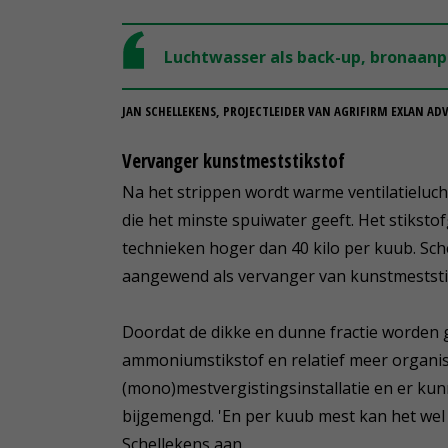
Luchtwasser als back-up, bronaanpa
JAN SCHELLEKENS, PROJECTLEIDER VAN AGRIFIRM EXLAN ADV
Vervanger kunstmeststikstof
Na het strippen wordt warme ventilatieluc
die het minste spuiwater geeft. Het stiksto
technieken hoger dan 40 kilo per kuub. Sc
aangewend als vervanger van kunstmeststi
Doordat de dikke en dunne fractie worden g
ammoniumstikstof en relatief meer organisc
(mono)mestvergistingsinstallatie en er ku
bijgemengd. 'En per kuub mest kan het wel 
Schellekens aan.