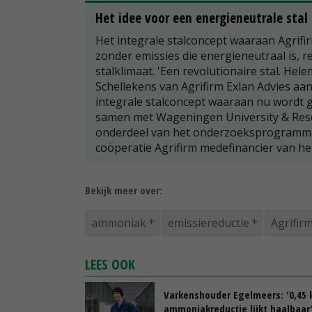
Het idee voor een energieneutrale stal
Het integrale stalconcept waaraan Agrifi
zonder emissies die energieneutraal is, 
stalklimaat. 'Een revolutionaire stal. Hel
Schellekens van Agrifirm Exlan Advies aan
integrale stalconcept waaraan nu wordt 
samen met Wageningen University & Resea
onderdeel van het onderzoeksprogramma 
coöperatie Agrifirm medefinancier van het
Bekijk meer over:
ammoniak
emissiereductie
Agrifir
LEES OOK
Varkenshouder Egelmeers: '0,45 k
ammoniakreductie lijkt haalbaar