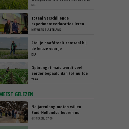
vergelijkbaar met Engels
DLF
raaigras’
Totaal verschillende
experimenteerlocaties leren
van elkaar via Nationaal
NETWERK PLATTELAND
Platform
Stel je hoofdteelt centraal bij
de keuze voor je
groenbemester
DLF
Opbrengst mais wordt veel
eerder bepaald dan tot nu toe
gedacht
YARA
MEEST GELEZEN
Na jarenlang meten willen
Zuid-Hollandse boeren nu
erkenning
GISTEREN, 07:00