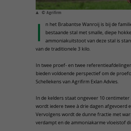
© Agrifirm
I
n het Brabantse Wanroij is bij de famil
bestaande stal met smalle, diepe hokk
ammoniakuitstoot van deze stal is stand
van de traditionele 3 kilo.
In twee proef- en twee referentieafdelingen
bieden voldoende perspectief om de proefops
Schellekens van Agrifirm Exlan Advies.
In de kelders staat ongeveer 10 centimete
wordt iedere twee à drie dagen afgevoerd e
Vervolgens wordt de dunne fractie met warm
verdampt en de ammoniakarme vloeistof die 