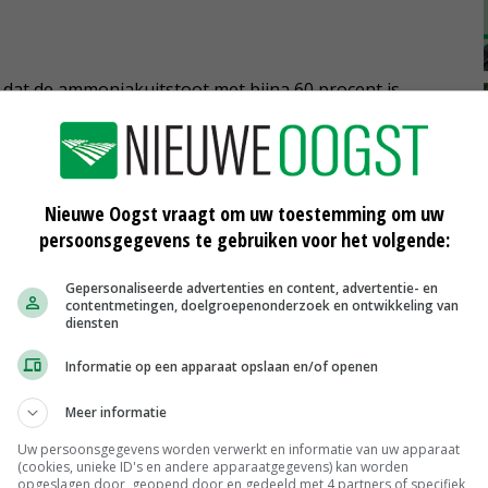
t dat de ammoniakuitstoot met bijna 60 procent is
in de dierverblijven met de al aanwezige andere
t te komen.
 stikstof, ook een substantieel deel van het vocht
Nieuwe Oogst vraagt om uw toestemming om uw
persoonsgegevens te gebruiken voor het volgende:
n 1 kuub naar circa 0,6 kuub. Bovendien blijkt dat
 en fijnstof worden afgevangen, waardoor de
Gepersonaliseerde advertenties en content, advertentie- en
contentmetingen, doelgroepenonderzoek en ontwikkeling van
diensten
Informatie op een apparaat opslaan en/of openen
45 kilo ammoniakreductie lijkt haalbaar'
Meer informatie
e bron is, maar noemt de chemische combiluchtwasser in
Uw persoonsgegevens worden verwerkt en informatie van uw apparaat
(cookies, unieke ID's en andere apparaatgegevens) kan worden
 een brandblusser. 'Alleen bronaanpak is met de hoge
opgeslagen door, geopend door en gedeeld met 4 partners of specifiek