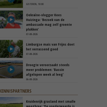
GISTEREN, 10:00
Oekraïne-vlogger Kees
Huizinga: ‘Bezoek van de
ambassade mag zelf groente
plukken’
07-08-2026
Limburgse mais van Frijns doet
het verrassend goed
07-08-2026
Droogte veroorzaakt steeds
meer problemen: ‘Bassin
afgelopen week al leeg’
06-08-2026
KENNISPARTNERS
Kruidenrijk grasland met smalle
weegbree: ‘De voederwaarde is