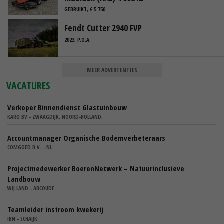
GEBRUIKT, € 5.750
Fendt Cutter 2940 FVP
2023, P.O.A.
MEER ADVERTENTIES
VACATURES
Verkoper Binnendienst Glastuinbouw
KARO BV - ZWAAGDIJK, NOORD-HOLLAND,
Accountmanager Organische Bodemverbeteraars
COMGOED B.V. - NL
Projectmedewerker BoerenNetwerk – Natuurinclusieve
Landbouw
WIJ.LAND - ABCOUDE
Teamleider instroom kwekerij
IBN - SCHAIJK