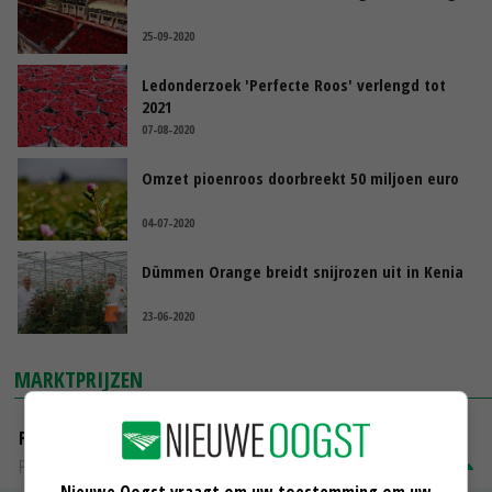
25-09-2020
Ledonderzoek 'Perfecte Roos' verlengd tot
2021
07-08-2020
Omzet pioenroos doorbreekt 50 miljoen euro
04-07-2020
Dümmen Orange breidt snijrozen uit in Kenia
23-06-2020
MARKTPRIJZEN
Fritesgeschikt NL Du Be
PotatoNL
€ 15,00
~
€ 23,00