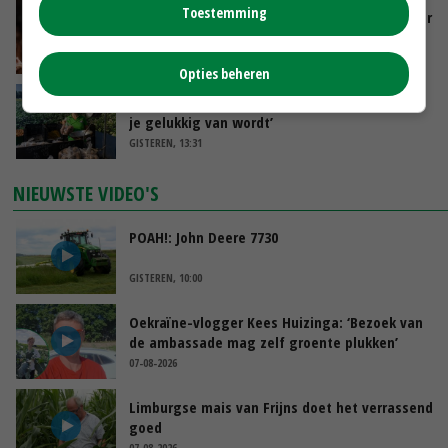
Toestemming
Vlaamse varkensstapel krimpt, pluimveesector
groeit door schaalvergroting
GISTEREN, 15:20
Opties beheren
‘Cijfer jezelf niet weg en doe vooral ook waar
je gelukkig van wordt’
GISTEREN, 13:31
NIEUWSTE VIDEO'S
POAH!: John Deere 7730
GISTEREN, 10:00
Oekraïne-vlogger Kees Huizinga: ‘Bezoek van
de ambassade mag zelf groente plukken’
07-08-2026
Limburgse mais van Frijns doet het verrassend
goed
07-08-2026