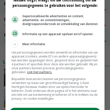
Nieuwe Oogst vraagt om uw toestemming om uw
Emmeloord Tarwe
persoonsgegevens te gebruiken voor het volgende:
Noteringen
€ 205,00
~
€ 208,00
Gepersonaliseerde advertenties en content,
Emmeloord Schaaltjespeen
advertentie- en contentmetingen,
doelgroepenonderzoek en ontwikkeling van diensten
Noteringen
€ 5,00
~
€ 20,00
Informatie op een apparaat opslaan en/of openen
Bintje A 28/35
Bintje Info
€ 48,00
~
€ 52,00
Meer informatie
Uw persoonsgegevens worden verwerkt en informatie van uw
MEER MARKTPRIJZEN
apparaat (cookies, unieke ID's en andere apparaatgegevens)
kan worden opgeslagen door, geopend door en gedeeld met
LAATSTE NIEUWS
4 partners of specifiek door deze site worden gebruikt. Wij en
onze partners kunnen precieze geolocatiegegevens
‘Samenwerking A-ware en Amalthea gaat
gebruiken.
Lijst met partners.
zorgen voor meer balans’
Bepaalde leveranciers kunnen uw persoonsgegevens
GISTEREN, 16:01
verwerken op basis van gerechtvaardigd belang. U kunt
hiertegen bezwaar maken door uw opties hieronder te
beheren. Zoek onderaan deze pagina of in het sitemenu naar
Internationale vraag naar geitenzuivel blijft
een link om uw toestemming te beheren of in te trekken via de
groot: Nederland in Europese top
privacy- en cookie-instellingen.
GISTEREN, 15:33