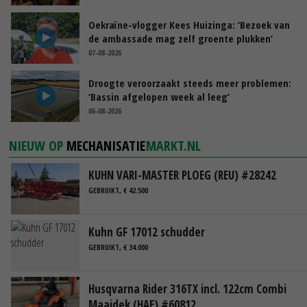
Oekraïne-vlogger Kees Huizinga: ‘Bezoek van
de ambassade mag zelf groente plukken’
07-08-2026
Droogte veroorzaakt steeds meer problemen:
‘Bassin afgelopen week al leeg’
06-08-2026
NIEUW OP
MECHANISATIE
MARKT.NL
KUHN VARI-MASTER PLOEG (REU) #28242
GEBRUIKT, € 42.500
Kuhn GF 17012 schudder
GEBRUIKT, € 34.000
Husqvarna Rider 316TX incl. 122cm Combi
Maaidek (HAE) #60812