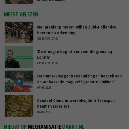
MEEST GELEZEN
Na jarenlang meten willen Zuid-Hollandse
boeren nu erkenning
GISTEREN, 07:00
‘De droogte begint ver voor de grens bij
Lobith’
GISTEREN, 11:00
Oekraïne-vlogger Kees Huizinga: ‘Bezoek van
de ambassade mag zelf groente plukken’
07-08-2026
Aandeel China in wereldwijde fritesexport
neemt verder toe
07-08-2026
NIEUW OP
MECHANISATIE
MARKT.NL