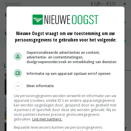
Barneveld
€ 1,09
~
€ 1,11
Gerst
Groningen
€ 197,00
€ 2,00
Nieuwe Oogst vraagt om uw toestemming om uw
Volle melkpoeder
persoonsgegevens te gebruiken voor het volgende:
Zuivel NL
€ 345,00
€ 20,00
Gepersonaliseerde advertenties en content,
MEER MARKTPRIJZEN
advertentie- en contentmetingen,
doelgroepenonderzoek en ontwikkeling van diensten
LAATSTE NIEUWS
Informatie op een apparaat opslaan en/of openen
‘Samenwerking A-ware en Amalthea gaat
zorgen voor meer balans’
Meer informatie
GISTEREN, 16:01
Uw persoonsgegevens worden verwerkt en informatie van uw
apparaat (cookies, unieke ID's en andere apparaatgegevens)
Internationale vraag naar geitenzuivel blijft
kan worden opgeslagen door, geopend door en gedeeld met
groot: Nederland in Europese top
4 partners of specifiek door deze site worden gebruikt. Wij en
onze partners kunnen precieze geolocatiegegevens
GISTEREN, 15:33
gebruiken.
Lijst met partners.
Bepaalde leveranciers kunnen uw persoonsgegevens
Vlaamse varkensstapel krimpt, pluimveesector