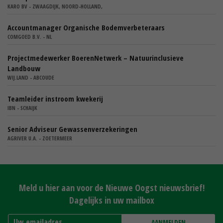
KARO BV - ZWAAGDIJK, NOORD-HOLLAND,
Accountmanager Organische Bodemverbeteraars
COMGOED B.V. - NL
Projectmedewerker BoerenNetwerk – Natuurinclusieve
Landbouw
WIJ.LAND - ABCOUDE
Teamleider instroom kwekerij
IBN - SCHAIJK
Senior Adviseur Gewassenverzekeringen
AGRIVER U.A. - ZOETERMEER
Meld u hier aan voor de Nieuwe Oogst nieuwsbrief!
Dagelijks in uw mailbox
AANMELDEN