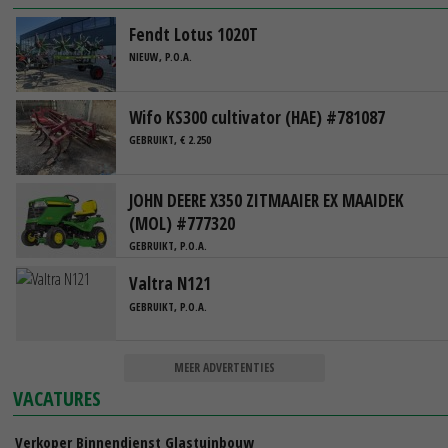
Fendt Lotus 1020T
NIEUW, P.O.A.
Wifo KS300 cultivator (HAE) #781087
GEBRUIKT, € 2.250
JOHN DEERE X350 ZITMAAIER EX MAAIDEK
(MOL) #777320
GEBRUIKT, P.O.A.
Valtra N121
GEBRUIKT, P.O.A.
MEER ADVERTENTIES
VACATURES
Verkoper Binnendienst Glastuinbouw