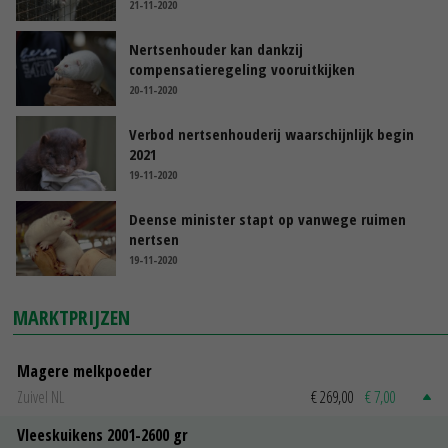
21-11-2020
Nertsenhouder kan dankzij
compensatieregeling vooruitkijken
20-11-2020
Verbod nertsenhouderij waarschijnlijk begin
2021
19-11-2020
Deense minister stapt op vanwege ruimen
nertsen
19-11-2020
MARKTPRIJZEN
Magere melkpoeder
Zuivel NL
€ 269,00
€ 7,00
Vleeskuikens 2001-2600 gr