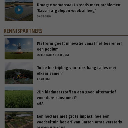
Droogte veroorzaakt steeds meer problemen:
‘Bassin afgelopen week al leeg’
06-08-2026
KENNISPARTNERS
Platform geeft innovatie vanaf het boerenerf
een podium
DUTCH DAIRY PLATFORM
‘In de bestrijding van trips hangt alles met
elkaar samen’
AGRIFIRM
Zijn bladmeststoffen een goed alternatief
voor dure kunstmest?
YARA
Een hectare met grote impact: hoe een
voedseltuin het erf van Barton Arnts versterkt
DE VOEDSELTUINDERS