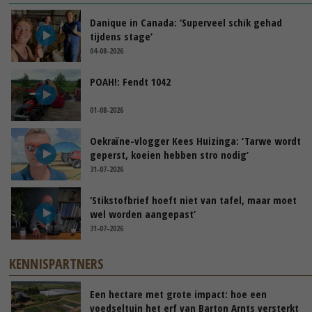
Danique in Canada: ‘Superveel schik gehad
tijdens stage’
04-08-2026
POAH!: Fendt 1042
01-08-2026
Oekraïne-vlogger Kees Huizinga: ‘Tarwe wordt
geperst, koeien hebben stro nodig’
31-07-2026
‘Stikstofbrief hoeft niet van tafel, maar moet
wel worden aangepast’
31-07-2026
KENNISPARTNERS
Een hectare met grote impact: hoe een
voedseltuin het erf van Barton Arnts versterkt