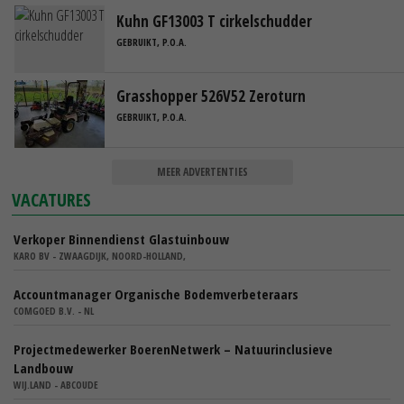
Kuhn GF13003 T cirkelschudder
GEBRUIKT, P.O.A.
Grasshopper 526V52 Zeroturn
GEBRUIKT, P.O.A.
MEER ADVERTENTIES
VACATURES
Verkoper Binnendienst Glastuinbouw
KARO BV - ZWAAGDIJK, NOORD-HOLLAND,
Accountmanager Organische Bodemverbeteraars
COMGOED B.V. - NL
Projectmedewerker BoerenNetwerk – Natuurinclusieve
Landbouw
WIJ.LAND - ABCOUDE