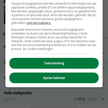
Uw persoonsgegevens worden verwerkt en informatie van uw
apparaat (cookies, unieke ID's en andere apparaatgegevens)
Schouten: geen opzet bij
kan worden opgeslagen door, geopend door en gedeeld met
coronabesmettingen nertsen
4 partners of specifiek door deze site worden gebruikt. Wij en
onze partners kunnen precieze geolocatiegegevens
11-11-2020
gebruiken.
Lijst met partners.
Bepaalde leveranciers kunnen uw persoonsgegevens
MARKTPRIJZEN
verwerken op basis van gerechtvaardigd belang. U kunt
hiertegen bezwaar maken door uw opties hieronder te
beheren. Zoek onderaan deze pagina of in het sitemenu naar
een link om uw toestemming te beheren of in te trekken via de
Magere melkpoeder
privacy- en cookie-instellingen.
Zuivel NL
€ 269,00
€ 7,00
Vleeskuikens 2001-2600 gr
Toestemming
Barneveld
€ 1,09
~
€ 1,11
Gerst
Opties beheren
Groningen
€ 197,00
€ 2,00
Volle melkpoeder
Zuivel NL
€ 345,00
€ 20,00