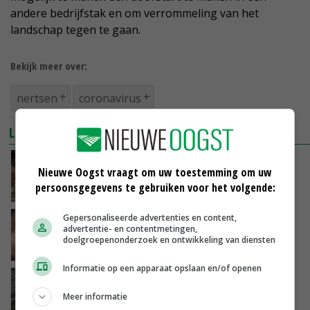
andere bedrijfstak en om verrommeling van het
landschap tegen te gaan.
Bekijk meer over:
nertsen
coronavirus
LEES OOK
Deense minister stapt op vanwege ruimen
Nieuwe Oogst vraagt om uw toestemming om uw
nertsen
persoonsgegevens te gebruiken voor het volgende:
19-11-2020
Gepersonaliseerde advertenties en content,
Veegmonsters insturen bij strijd tegen
advertentie- en contentmetingen,
corona bij nertsen
doelgroepenonderzoek en ontwikkeling van diensten
17-11-2020
Informatie op een apparaat opslaan en/of openen
Schouten wil nertsen sneller ruimen
Meer informatie
12-11-2020