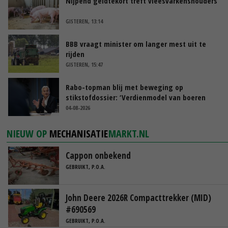
Nijpend geldtekort treft vleesvarkenshouders
GISTEREN, 13:14
BBB vraagt minister om langer mest uit te
rijden
GISTEREN, 15:47
Rabo-topman blij met beweging op
stikstofdossier: ‘Verdienmodel van boeren
blijft cruciaal’
04-08-2026
NIEUW OP
MECHANISATIE
MARKT.NL
Cappon onbekend
GEBRUIKT, P.O.A.
John Deere 2026R Compacttrekker (MID)
#690569
GEBRUIKT, P.O.A.